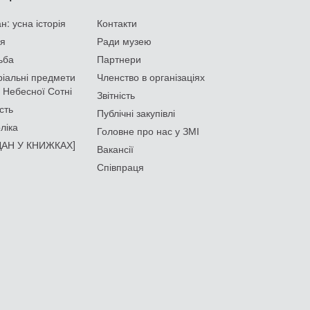
: усна історія
Контакти
ія
Ради музею
ьба
Партнери
іальні предмети
Членство в організаціях
 Небесної Сотні
Звітність
сть
Публічні закупівлі
ліка
Головне про нас у ЗМІ
АН У КНИЖКАХ]
Вакансії
Співпраця