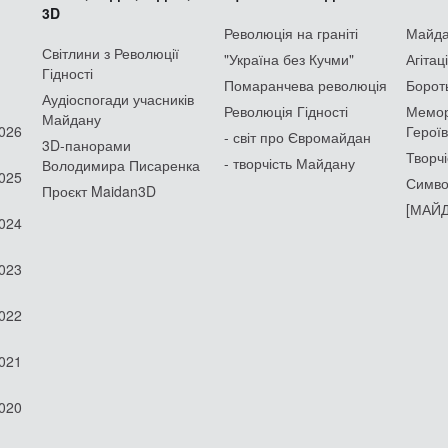
3D
Революція на граніті
Майдан
Світлини з Революції
"Україна без Кучми"
Агітац
Гідності
Помаранчева революція
Борот
Аудіоспогади учасників
Революція Гідності
Мемор
Майдану
2026
Героїв
- світ про Євромайдан
3D-панорами
Творчі
- творчість Майдану
Володимира Писаренка
2025
Симво
Проєкт Maidan3D
[МАЙД
2024
2023
2022
2021
2020