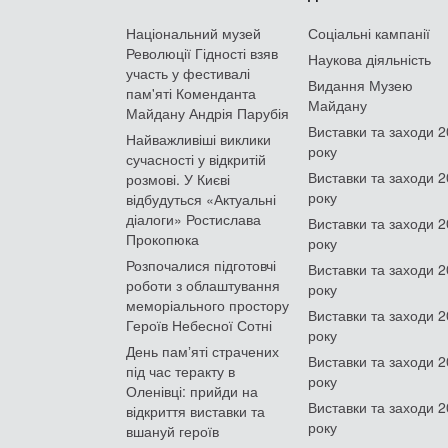
Національний музей
Соціальні кампанії
Революції Гідності взяв
Наукова діяльність
участь у фестивалі
Видання Музею
пам'яті Коменданта
Майдану
Майдану Андрія Парубія
Виставки та заходи 
Найважливіші виклики
року
сучасності у відкритій
Виставки та заходи 
розмові. У Києві
року
відбудуться «Актуальні
діалоги» Ростислава
Виставки та заходи 
Прокопюка
року
Розпочалися підготовчі
Виставки та заходи 
роботи з облаштування
року
меморіального простору
Виставки та заходи 
Героїв Небесної Сотні
року
День памʼяті страчених
Виставки та заходи 
під час теракту в
року
Оленівці: прийди на
Виставки та заходи 
відкриття виставки та
року
вшануй героїв