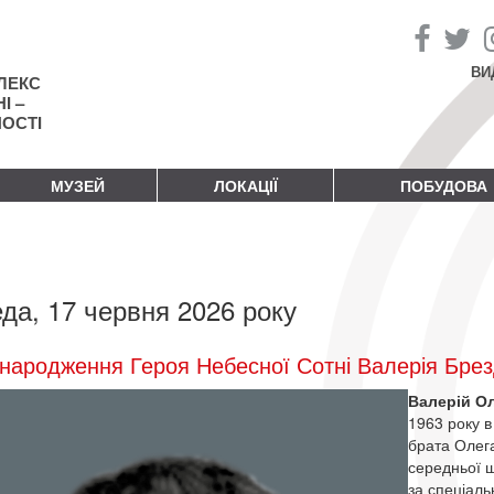
ВИ
ЛЕКС
І –
НОСТІ
МУЗЕЙ
ЛОКАЦІЇ
ПОБУДОВА
да, 17 червня 2026 року
народження Героя Небесної Сотні Валерія Бре
Валерій О
1963 року в
брата Олега
середньої ш
за спеціаль