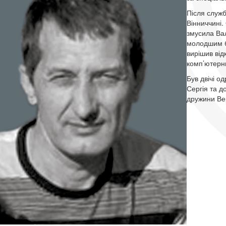
Після служб
Вінниччині.
змусила Вал
молодшим бр
вирішив від
комп’ютерн
Був двічі 
Сергія та д
дружини Ве