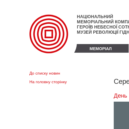
Перейти
до
основного
НАЦІОНАЛЬНИЙ
матеріалу
МЕМОРІАЛЬНИЙ КОМП
ГЕРОЇВ НЕБЕСНОЇ СОТН
МУЗЕЙ РЕВОЛЮЦІЇ ГІД
МЕМОРІАЛ
До списку новин
Сере
На головну сторінку
День 