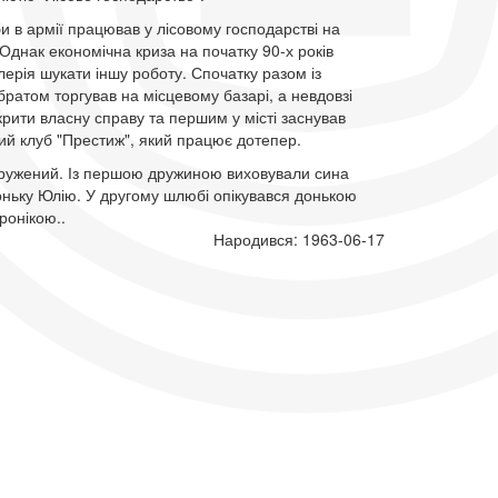
и в армії працював у лісовому господарстві на
 Однак економічна криза на початку 90-х років
ерія шукати іншу роботу. Спочатку разом із
атом торгував на місцевому базарі, а невдовзі
крити власну справу та першим у місті заснував
ий клуб "Престиж", який працює дотепер.
одружений. Із першою дружиною виховували сина
оньку Юлію. У другому шлюбі опікувався донькою
ронікою..
Народився: 1963-06-17