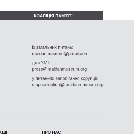
КОАЛІЦІЯ ПАМ'ЯТІ
із загальних питань:
maidanmuseum@gmail.com
для ЗМІ:
press@maidanmuseum.org
у питаннях запобігання корупції:
stopcorruption@maidanmuseum.org
ЦІЇ
ПРО НАС