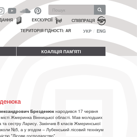
Пошукова
форма
Пошук
ДАННЯ
ЕКСКУРСІЇ
СПІВПРАЦЯ
ТЕРИТОРІЯ ГІДНОСТІ: AR
УКР
ENG
КОАЛІЦІЯ ПАМ'ЯТІ
зденюка
лександрович Брезденюк
народився 17 червня
 місті Жмеринка Вінницької області. Мав молодших
 та сестру Ларису. Закінчив 8 класів Жмеринської
коли №5, а у згодом – Лубенський лісовий технікум
ністю "Лісове господарство".