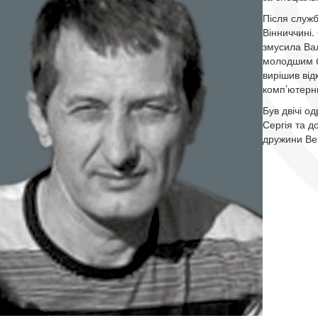
Після служб
Вінниччині.
змусила Вал
молодшим бр
вирішив від
комп’ютерн
Був двічі 
Сергія та д
дружини Ве