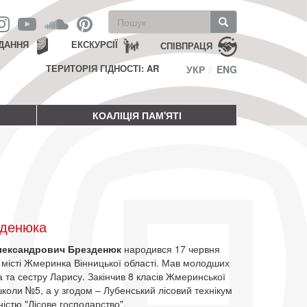
Пошукова
форма
Пошук
ДАННЯ
ЕКСКУРСІЇ
СПІВПРАЦЯ
ТЕРИТОРІЯ ГІДНОСТІ: AR
УКР
ENG
КОАЛІЦІЯ ПАМ'ЯТІ
зденюка
лександрович Брезденюк
народився 17 червня
 місті Жмеринка Вінницької області. Мав молодших
 та сестру Ларису. Закінчив 8 класів Жмеринської
коли №5, а у згодом – Лубенський лісовий технікум
ністю "Лісове господарство".