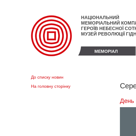
Перейти
до
основного
НАЦІОНАЛЬНИЙ
матеріалу
МЕМОРІАЛЬНИЙ КОМП
ГЕРОЇВ НЕБЕСНОЇ СОТН
МУЗЕЙ РЕВОЛЮЦІЇ ГІД
МЕМОРІАЛ
До списку новин
Сере
На головну сторінку
День 