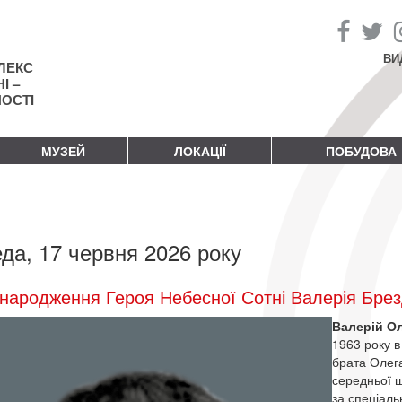
ВИ
ЛЕКС
І –
НОСТІ
МУЗЕЙ
ЛОКАЦІЇ
ПОБУДОВА
да, 17 червня 2026 року
народження Героя Небесної Сотні Валерія Бре
Валерій О
1963 року в
брата Олега
середньої ш
за спеціаль