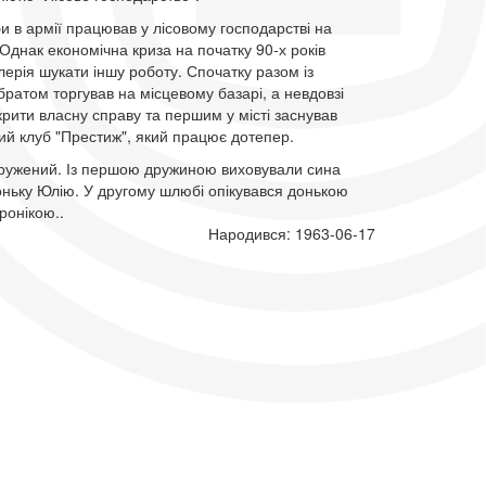
и в армії працював у лісовому господарстві на
 Однак економічна криза на початку 90-х років
ерія шукати іншу роботу. Спочатку разом із
атом торгував на місцевому базарі, а невдовзі
крити власну справу та першим у місті заснував
ий клуб "Престиж", який працює дотепер.
одружений. Із першою дружиною виховували сина
оньку Юлію. У другому шлюбі опікувався донькою
ронікою..
Народився: 1963-06-17