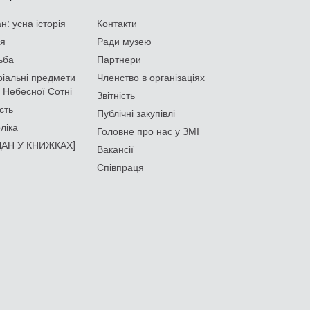
: усна історія
Контакти
ія
Ради музею
ьба
Партнери
іальні предмети
Членство в організаціях
 Небесної Сотні
Звітність
сть
Публічні закупівлі
ліка
Головне про нас у ЗМІ
АН У КНИЖКАХ]
Вакансії
Співпраця