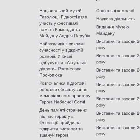
Національний музей
Соціальні кампанії
Революції Гідності взяв
Наукова діяльність
участь у фестивалі
Видання Музею
пам'яті Коменданта
Майдану
Майдану Андрія Парубія
Виставки та заходи 
Найважливіші виклики
року
сучасності у відкритій
Виставки та заходи 
розмові. У Києві
року
відбудуться «Актуальні
діалоги» Ростислава
Виставки та заходи 
Прокопюка
року
Розпочалися підготовчі
Виставки та заходи 
роботи з облаштування
року
меморіального простору
Виставки та заходи 
Героїв Небесної Сотні
року
День памʼяті страчених
Виставки та заходи 
під час теракту в
року
Оленівці: прийди на
Виставки та заходи 
відкриття виставки та
року
вшануй героїв