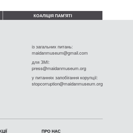
КОАЛІЦІЯ ПАМ'ЯТІ
із загальних питань:
maidanmuseum@gmail.com
для ЗМІ:
press@maidanmuseum.org
у питаннях запобігання корупції:
stopcorruption@maidanmuseum.org
ЦІЇ
ПРО НАС