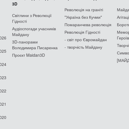
3D
Революція на граніті
Майдан
Світлини з Революції
"Україна без Кучми"
Агітац
Гідності
Помаранчева революція
Борот
Аудіоспогади учасників
Революція Гідності
Мемор
Майдану
2026
Героїв
- світ про Євромайдан
3D-панорами
Творчі
- творчість Майдану
Володимира Писаренка
2025
Симво
Проєкт Maidan3D
[МАЙД
2024
2023
2022
2021
2020