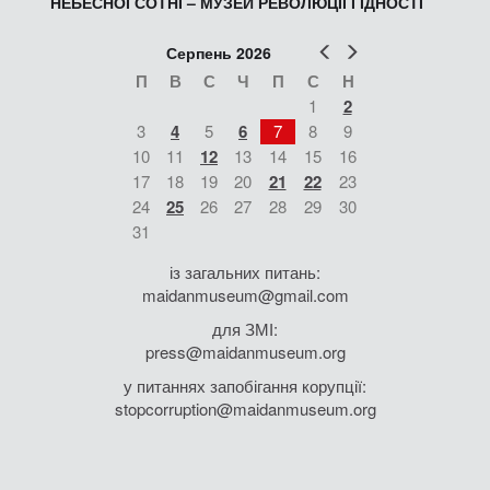
НЕБЕСНОЇ СОТНІ – МУЗЕЙ РЕВОЛЮЦІЇ ГІДНОСТІ
Попер
Наст
Серпень 2026
П
В
С
Ч
П
С
Н
1
2
3
4
5
6
7
8
9
10
11
12
13
14
15
16
17
18
19
20
21
22
23
24
25
26
27
28
29
30
31
із загальних питань:
maidanmuseum@gmail.com
для ЗМІ:
press@maidanmuseum.org
у питаннях запобігання корупції:
stopcorruption@maidanmuseum.org