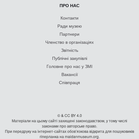
ПРО НАС
Контакти
Ради музею
Партнери
Членство в організаціях
Звітність
Публічні закупівлі
Головне про нас у ЗМІ
Вакансії
Співпраця
© & CC BY 4.0
Матеріали на цьому сайті захищені законодавством, у тому числі
законами про авторське право.
При передруку на iнтернет-сайтах обов’язкова відкрита для пошуковиків
гiперланка на maidanmuseum.org.