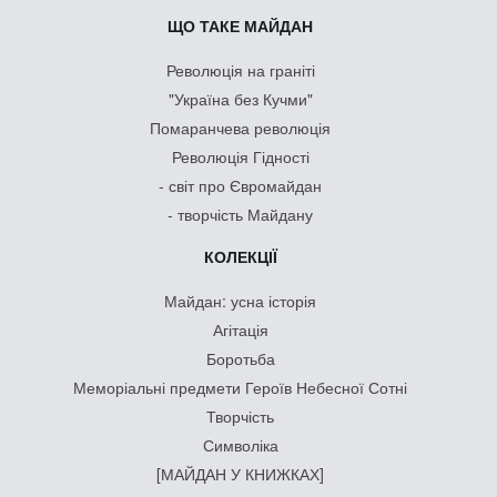
ЩО ТАКЕ МАЙДАН
Революція на граніті
"Україна без Кучми"
Помаранчева революція
Революція Гідності
- світ про Євромайдан
- творчість Майдану
КОЛЕКЦІЇ
Майдан: усна історія
Агітація
Боротьба
Меморіальні предмети Героїв Небесної Сотні
Творчість
Символіка
[МАЙДАН У КНИЖКАХ]