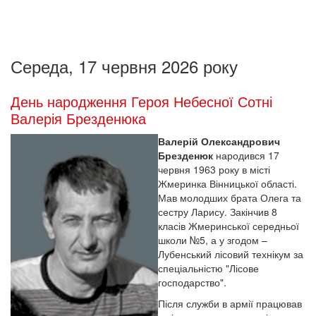
Середа, 17 червня 2026 року
День народження Героя Небесної Сотні
Валерія Брезденюка
Валерій Олександрович
Брезденюк
народився 17
червня 1963 року в місті
Жмеринка Вінницької області.
Мав молодших брата Олега та
сестру Ларису. Закінчив 8
класів Жмеринської середньої
школи №5, а у згодом –
Лубенський лісовий технікум за
спеціальністю "Лісове
господарство".
Після служби в армії працював