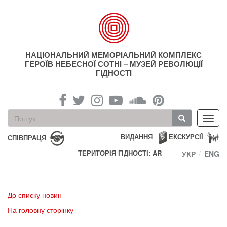
Перейти
до
основного
матеріалу
НАЦІОНАЛЬНИЙ МЕМОРІАЛЬНИЙ КОМПЛЕКС
ГЕРОЇВ НЕБЕСНОЇ СОТНІ – МУЗЕЙ РЕВОЛЮЦІЇ
ГІДНОСТІ
Пошукова
Toggl
форма
navig
Пошук
ВИДАННЯ
ЕКСКУРСІЇ
СПІВПРАЦЯ
ТЕРИТОРІЯ ГІДНОСТІ: AR
УКР
ENG
До списку новин
На головну сторінку