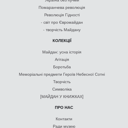
Помаранчева революція
Революція Гідності
- світ про Євромайдан
- творчість Майдану
КОЛЕКЦІЇ
Майдан: усна історія
Агітація
Боротьба
Меморіальні предмети Героїв Небесної Сотні
Творчість
Символіка
[МАЙДАН У КНИЖКАХ]
ПРО НАС
Контакти
Ради музею