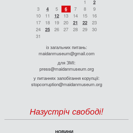
1
2
3
4
5
6
7
8
9
10
11
12
13
14
15
16
17
18
19
20
21
22
23
24
25
26
27
28
29
30
31
із загальних питань:
maidanmuseum@gmail.com
для ЗМІ:
press@maidanmuseum.org
у питаннях запобігання корупції:
stopcorruption@maidanmuseum.org
Назустріч свободі!
НОВИНИ