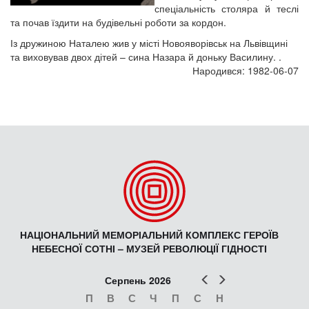
спеціальність столяра й теслі
та почав їздити на будівельні роботи за кордон.
Із дружиною Наталею жив у місті Новояворівськ на Львівщині
та виховував двох дітей – сина Назара й доньку Василину. .
Народився: 1982-06-07
НАЦІОНАЛЬНИЙ МЕМОРІАЛЬНИЙ КОМПЛЕКС ГЕРОЇВ
НЕБЕСНОЇ СОТНІ – МУЗЕЙ РЕВОЛЮЦІЇ ГІДНОСТІ
Попер
Наст
Серпень 2026
П
В
С
Ч
П
С
Н