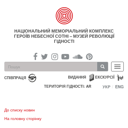
Перейти
до
основного
матеріалу
НАЦІОНАЛЬНИЙ МЕМОРІАЛЬНИЙ КОМПЛЕКС
ГЕРОЇВ НЕБЕСНОЇ СОТНІ – МУЗЕЙ РЕВОЛЮЦІЇ
ГІДНОСТІ
Пошукова
Toggl
форма
navig
Пошук
ВИДАННЯ
ЕКСКУРСІЇ
СПІВПРАЦЯ
ТЕРИТОРІЯ ГІДНОСТІ: AR
УКР
ENG
До списку новин
На головну сторінку