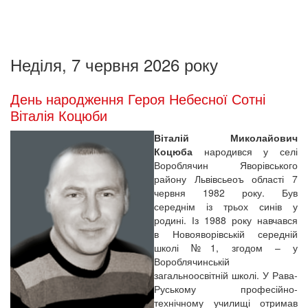
Неділя, 7 червня 2026 року
День народження Героя Небесної Сотні
Віталія Коцюби
Віталій Миколайович
Коцюба
народився у селі
Вороблячин Яворівського
району Львівсьеоъ області 7
червня 1982 року. Був
середнім із трьох синів у
родині. Із 1988 року навчався
в Новояворівській середній
школі №1, згодом – у
Вороблячинській
загальноосвітній школі. У Рава-
Руському професійно-
технічному училищі отримав