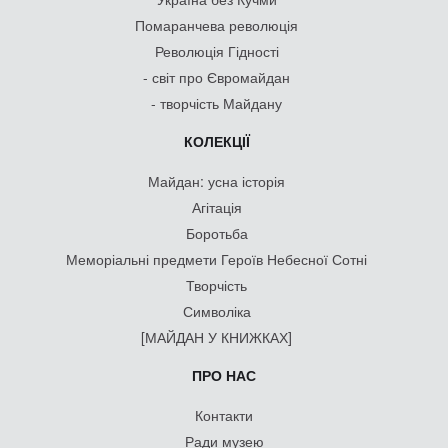
Помаранчева революція
Революція Гідності
- світ про Євромайдан
- творчість Майдану
КОЛЕКЦІЇ
Майдан: усна історія
Агітація
Боротьба
Меморіальні предмети Героїв Небесної Сотні
Творчість
Символіка
[МАЙДАН У КНИЖКАХ]
ПРО НАС
Контакти
Ради музею