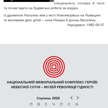
спеціальність столяра й теслі
та почав їздити на будівельні роботи за кордон.
Із дружиною Наталею жив у місті Новояворівськ на Львівщині
та виховував двох дітей – сина Назара й доньку Василину. .
Народився: 1982-06-07
НАЦІОНАЛЬНИЙ МЕМОРІАЛЬНИЙ КОМПЛЕКС ГЕРОЇВ
НЕБЕСНОЇ СОТНІ – МУЗЕЙ РЕВОЛЮЦІЇ ГІДНОСТІ
Попер
Наст
Серпень 2026
П
В
С
Ч
П
С
Н