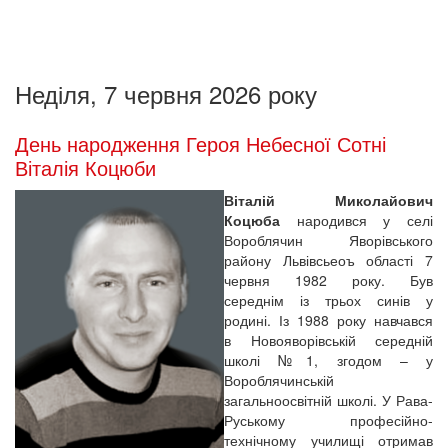
Неділя, 7 червня 2026 року
День народження Героя Небесної Сотні
Віталія Коцюби
Віталій Миколайович
Коцюба
народився у селі
Вороблячин Яворівського
району Львівсьеоъ області 7
червня 1982 року. Був
середнім із трьох синів у
родині. Із 1988 року навчався
в Новояворівській середній
школі №1, згодом – у
Вороблячинській
загальноосвітній школі. У Рава-
Руському професійно-
технічному училищі отримав