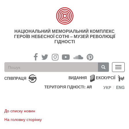
Перейти
до
основного
матеріалу
НАЦІОНАЛЬНИЙ МЕМОРІАЛЬНИЙ КОМПЛЕКС
ГЕРОЇВ НЕБЕСНОЇ СОТНІ – МУЗЕЙ РЕВОЛЮЦІЇ
ГІДНОСТІ
Пошукова
Toggl
форма
navig
Пошук
ВИДАННЯ
ЕКСКУРСІЇ
СПІВПРАЦЯ
ТЕРИТОРІЯ ГІДНОСТІ: AR
УКР
ENG
До списку новин
На головну сторінку