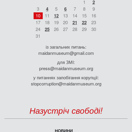
1
2
3
4
5
6
7
8
9
10
11
12
13
14
15
16
17
18
19
20
21
22
23
24
25
26
27
28
29
30
31
із загальних питань:
maidanmuseum@gmail.com
для ЗМІ:
press@maidanmuseum.org
у питаннях запобігання корупції:
stopcorruption@maidanmuseum.org
Назустріч свободі!
НОВИНИ