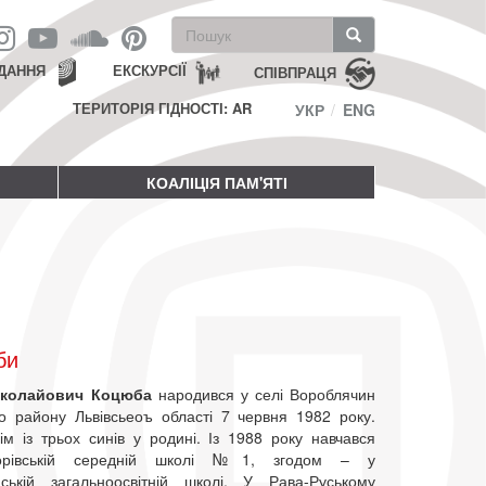
Пошукова
форма
Пошук
ДАННЯ
ЕКСКУРСІЇ
СПІВПРАЦЯ
ТЕРИТОРІЯ ГІДНОСТІ: AR
УКР
ENG
КОАЛІЦІЯ ПАМ'ЯТІ
би
иколайович Коцюба
народився у селі Вороблячин
го району Львівсьеоъ області 7 червня 1982 року.
ім із трьох синів у родині. Із 1988 року навчався
орівській середній школі №1, згодом – у
ській загальноосвітній школі. У Рава-Руському