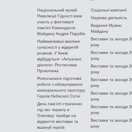
Національний музей
Соціальні кампанії
Революції Гідності взяв
Наукова діяльність
участь у фестивалі
Видання Музею
пам'яті Коменданта
Майдану
Майдану Андрія Парубія
Виставки та заходи 
Найважливіші виклики
року
сучасності у відкритій
Виставки та заходи 
розмові. У Києві
року
відбудуться «Актуальні
діалоги» Ростислава
Виставки та заходи 
Прокопюка
року
Розпочалися підготовчі
Виставки та заходи 
роботи з облаштування
року
меморіального простору
Виставки та заходи 
Героїв Небесної Сотні
року
День памʼяті страчених
Виставки та заходи 
під час теракту в
року
Оленівці: прийди на
Виставки та заходи 
відкриття виставки та
року
вшануй героїв