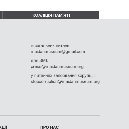
КОАЛІЦІЯ ПАМ'ЯТІ
із загальних питань:
maidanmuseum@gmail.com
для ЗМІ:
press@maidanmuseum.org
у питаннях запобігання корупції:
stopcorruption@maidanmuseum.org
ЦІЇ
ПРО НАС