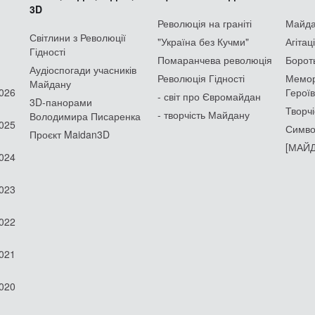
3D
Революція на граніті
Майдан
Світлини з Революції
"Україна без Кучми"
Агітац
Гідності
Помаранчева революція
Борот
Аудіоспогади учасників
Революція Гідності
Мемор
Майдану
2026
Героїв
- світ про Євромайдан
3D-панорами
Творчі
- творчість Майдану
Володимира Писаренка
2025
Симво
Проєкт Maidan3D
[МАЙД
2024
2023
2022
2021
2020