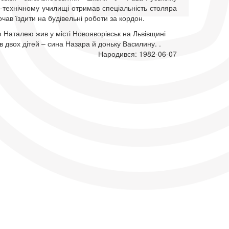
-технічному училищі отримав спеціальність столяра
почав їздити на будівельні роботи за кордон.
 Наталею жив у місті Новояворівськ на Львівщині
в двох дітей – сина Назара й доньку Василину. .
Народився: 1982-06-07