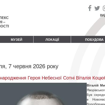
ВИ
ЛЕКС
І –
НОСТІ
МУЗЕЙ
ЛОКАЦІЇ
ПОБУДОВА
ля, 7 червня 2026 року
народження Героя Небесної Сотні Віталія Коцю
Віталій М
Яворівсько
Був середн
в Новояв
Вороблячин