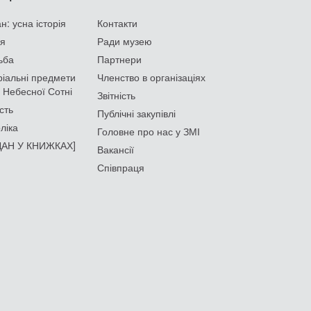
: усна історія
Контакти
ія
Ради музею
ьба
Партнери
іальні предмети
Членство в організаціях
 Небесної Сотні
Звітність
сть
Публічні закупівлі
ліка
Головне про нас у ЗМІ
АН У КНИЖКАХ]
Вакансії
Співпраця