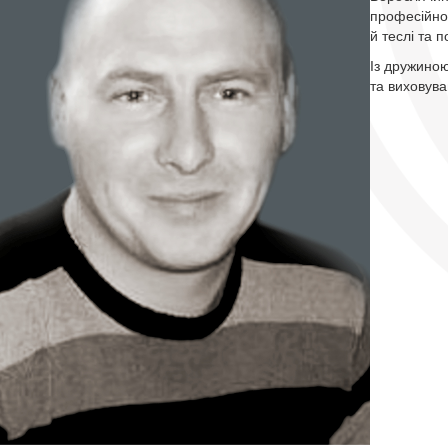
професійно
й теслі та 
Із дружиною
та виховува