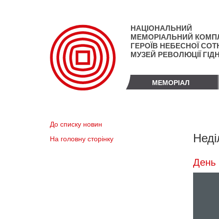
Перейти
до
основного
НАЦІОНАЛЬНИЙ
матеріалу
МЕМОРІАЛЬНИЙ КОМП
ГЕРОЇВ НЕБЕСНОЇ СОТН
МУЗЕЙ РЕВОЛЮЦІЇ ГІД
МЕМОРІАЛ
До списку новин
Неді
На головну сторінку
День 