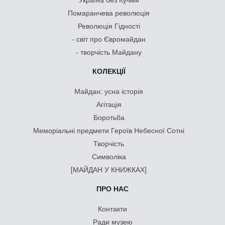
Помаранчева революція
Революція Гідності
- світ про Євромайдан
- творчість Майдану
КОЛЕКЦІЇ
Майдан: усна історія
Агітація
Боротьба
Меморіальні предмети Героїв Небесної Сотні
Творчість
Символіка
[МАЙДАН У КНИЖКАХ]
ПРО НАС
Контакти
Ради музею