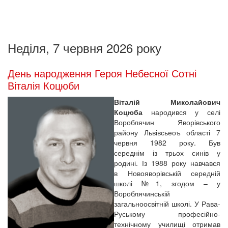
Неділя, 7 червня 2026 року
День народження Героя Небесної Сотні
Віталія Коцюби
Віталій Миколайович
Коцюба
народився у селі
Вороблячин Яворівського
району Львівсьеоъ області 7
червня 1982 року. Був
середнім із трьох синів у
родині. Із 1988 року навчався
в Новояворівській середній
школі №1, згодом – у
Вороблячинській
загальноосвітній школі. У Рава-
Руському професійно-
технічному училищі отримав