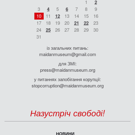
1
2
3
4
5
6
7
8
9
10
11
12
13
14
15
16
17
18
19
20
21
22
23
24
25
26
27
28
29
30
31
із загальних питань:
maidanmuseum@gmail.com
для ЗМІ:
press@maidanmuseum.org
у питаннях запобігання корупції:
stopcorruption@maidanmuseum.org
Назустріч свободі!
НОВИНИ