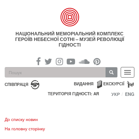
Перейти
до
основного
матеріалу
НАЦІОНАЛЬНИЙ МЕМОРІАЛЬНИЙ КОМПЛЕКС
ГЕРОЇВ НЕБЕСНОЇ СОТНІ – МУЗЕЙ РЕВОЛЮЦІЇ
ГІДНОСТІ
Пошукова
Toggl
форма
navig
Пошук
ВИДАННЯ
ЕКСКУРСІЇ
СПІВПРАЦЯ
ТЕРИТОРІЯ ГІДНОСТІ: AR
УКР
ENG
До списку новин
На головну сторінку