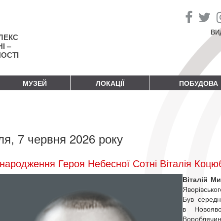
ВИ
ЛЕКС
І –
НОСТІ
МУЗЕЙ
ЛОКАЦІЇ
ПОБУДОВА
ля, 7 червня 2026 року
народження Героя Небесної Сотні Віталія Коцю
Віталій М
Яворівсько
Був середн
в Новояв
Вороблячин