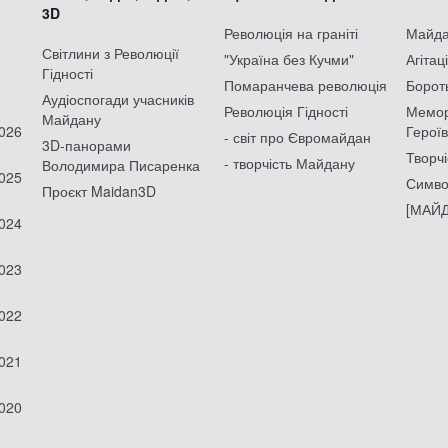
3D
Революція на граніті
Майдан
Світлини з Революції
"Україна без Кучми"
Агітац
Гідності
Помаранчева революція
Борот
Аудіоспогади учасників
Революція Гідності
Мемор
Майдану
2026
Героїв
- світ про Євромайдан
3D-панорами
Творчі
- творчість Майдану
Володимира Писаренка
2025
Симво
Проєкт Maidan3D
[МАЙД
2024
2023
2022
2021
2020