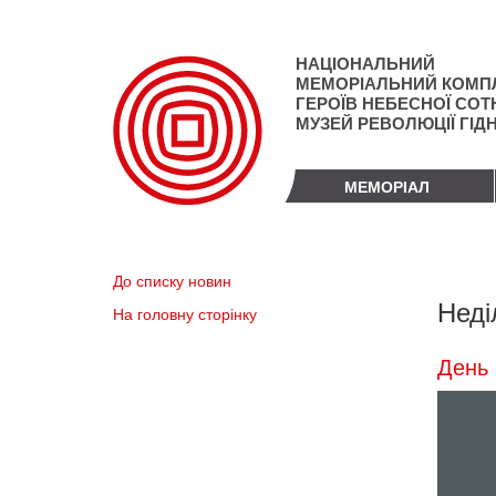
Перейти
до
основного
НАЦІОНАЛЬНИЙ
матеріалу
МЕМОРІАЛЬНИЙ КОМП
ГЕРОЇВ НЕБЕСНОЇ СОТН
МУЗЕЙ РЕВОЛЮЦІЇ ГІД
МЕМОРІАЛ
До списку новин
Неді
На головну сторінку
День 