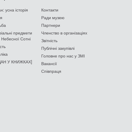
: усна історія
Контакти
ія
Ради музею
ьба
Партнери
іальні предмети
Членство в організаціях
 Небесної Сотні
Звітність
сть
Публічні закупівлі
ліка
Головне про нас у ЗМІ
АН У КНИЖКАХ]
Вакансії
Співпраця