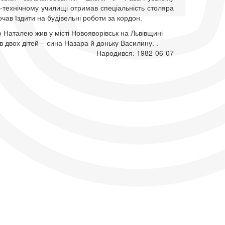
-технічному училищі отримав спеціальність столяра
почав їздити на будівельні роботи за кордон.
 Наталею жив у місті Новояворівськ на Львівщині
в двох дітей – сина Назара й доньку Василину. .
Народився: 1982-06-07