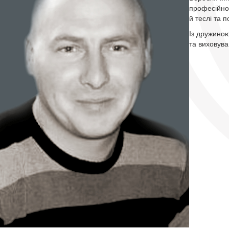
професійно
й теслі та 
Із дружиною
та виховува