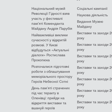
Національний музей
Соціальні кампанії
Революції Гідності взяв
Наукова діяльність
участь у фестивалі
Видання Музею
пам'яті Коменданта
Майдану
Майдану Андрія Парубія
Виставки та заходи 
Найважливіші виклики
року
сучасності у відкритій
Виставки та заходи 
розмові. У Києві
року
відбудуться «Актуальні
діалоги» Ростислава
Виставки та заходи 
Прокопюка
року
Розпочалися підготовчі
Виставки та заходи 
роботи з облаштування
року
меморіального простору
Виставки та заходи 
Героїв Небесної Сотні
року
День памʼяті страчених
Виставки та заходи 
під час теракту в
року
Оленівці: прийди на
Виставки та заходи 
відкриття виставки та
року
вшануй героїв