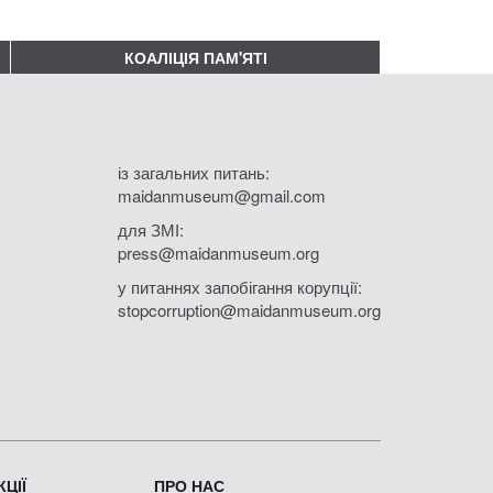
КОАЛІЦІЯ ПАМ'ЯТІ
із загальних питань:
maidanmuseum@gmail.com
для ЗМІ:
press@maidanmuseum.org
у питаннях запобігання корупції:
stopcorruption@maidanmuseum.org
ЦІЇ
ПРО НАС