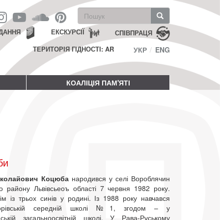
Пошукова
форма
Пошук
ДАННЯ
ЕКСКУРСІЇ
СПІВПРАЦЯ
ТЕРИТОРІЯ ГІДНОСТІ: AR
УКР
ENG
КОАЛІЦІЯ ПАМ'ЯТІ
би
иколайович Коцюба
народився у селі Вороблячин
го району Львівсьеоъ області 7 червня 1982 року.
ім із трьох синів у родині. Із 1988 року навчався
орівській середній школі №1, згодом – у
ській загальноосвітній школі. У Рава-Руському