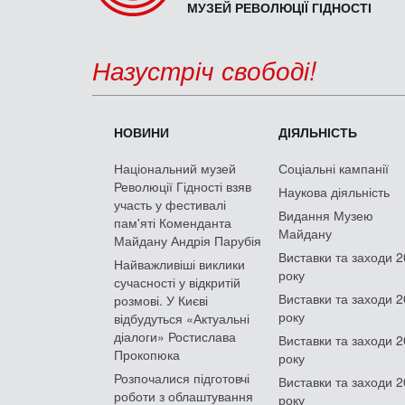
МУЗЕЙ РЕВОЛЮЦІЇ ГІДНОСТІ
Назустріч свободі!
НОВИНИ
ДІЯЛЬНІСТЬ
Національний музей
Соціальні кампанії
Революції Гідності взяв
Наукова діяльність
участь у фестивалі
Видання Музею
пам'яті Коменданта
Майдану
Майдану Андрія Парубія
Виставки та заходи 
Найважливіші виклики
року
сучасності у відкритій
Виставки та заходи 
розмові. У Києві
року
відбудуться «Актуальні
діалоги» Ростислава
Виставки та заходи 
Прокопюка
року
Розпочалися підготовчі
Виставки та заходи 
роботи з облаштування
року