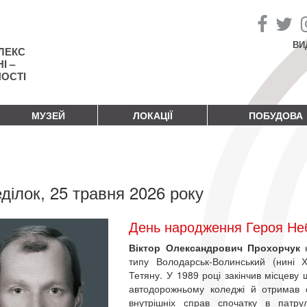
ВИ
ЛЕКС
І –
НОСТІ
МУЗЕЙ
ЛОКАЦІЇ
ПОБУДОВА
ділок, 25 травня 2026 року
День народження Героя Неб
Віктор Олександрович Прохорчук
типу Володарськ-Волинський (нині
Тетяну. У 1989 році закінчив місцеву
автодорожньому коледжі й отримав сп
внутрішніх справ спочатку в патрул