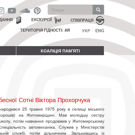
Пошукова
форма
Пошук
ДАННЯ
ЕКСКУРСІЇ
СПІВПРАЦЯ
ТЕРИТОРІЯ ГІДНОСТІ: AR
УКР
ENG
КОАЛІЦІЯ ПАМ'ЯТІ
есної Сотні Віктора Прохорчука
народився 25 травня 1975 року в селищі міського
 Хорошів) на Житомирщині. Мав молодшу сестру
 школу, потім навчання продовжив у Житомирському
еціальність автомеханіка. Служив у Міністерстві
ьній службі, потім дільничним. Звільнившись із