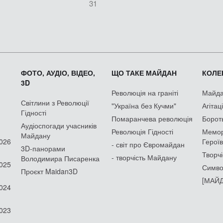
31
ФОТО, АУДІО, ВІДЕО,
ЩО ТАКЕ МАЙДАН
КОЛЕК
3D
Революція на граніті
Майдан
Світлини з Революції
"Україна без Кучми"
Агітац
Гідності
Помаранчева революція
Борот
Аудіоспогади учасників
Революція Гідності
Мемор
Майдану
2026
Героїв
- світ про Євромайдан
3D-панорами
Творчі
- творчість Майдану
Володимира Писаренка
2025
Симво
Проєкт Maidan3D
[МАЙД
2024
2023