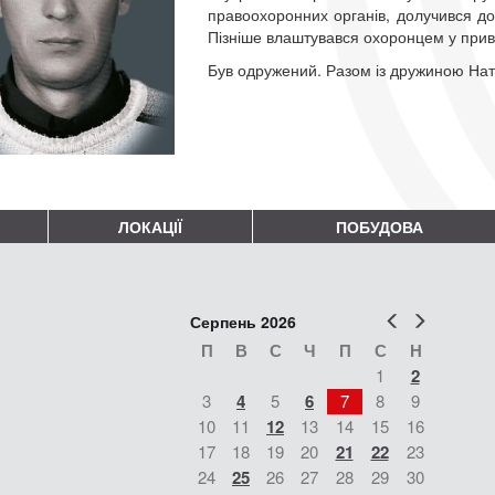
правоохоронних органів, долучився до
Пізніше влаштувався охоронцем у при
Був одружений. Разом із дружиною Ната
ЛОКАЦІЇ
ПОБУДОВА
Попер
Наст
Серпень 2026
П
В
С
Ч
П
С
Н
1
2
3
4
5
6
7
8
9
10
11
12
13
14
15
16
17
18
19
20
21
22
23
24
25
26
27
28
29
30