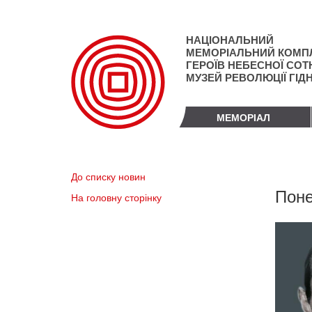
Перейти
до
основного
НАЦІОНАЛЬНИЙ
матеріалу
МЕМОРІАЛЬНИЙ КОМП
ГЕРОЇВ НЕБЕСНОЇ СОТН
МУЗЕЙ РЕВОЛЮЦІЇ ГІД
МЕМОРІАЛ
До списку новин
Поне
На головну сторінку