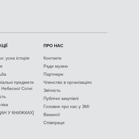
ЦІЇ
ПРО НАС
: усна історія
Контакти
ія
Ради музею
ьба
Партнери
іальні предмети
Членство в організаціях
 Небесної Сотні
Звітність
сть
Публічні закупівлі
ліка
Головне про нас у ЗМІ
АН У КНИЖКАХ]
Вакансії
Співпраця