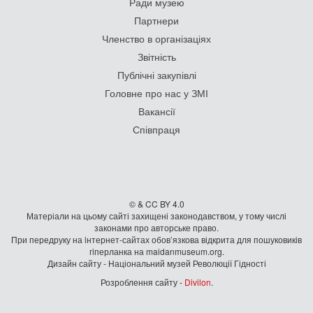
Ради музею
Партнери
Членство в організаціях
Звітність
Публічні закупівлі
Головне про нас у ЗМІ
Вакансії
Співпраця
© & CC BY 4.0
Матеріали на цьому сайті захищені законодавством, у тому числі
законами про авторське право.
При передруку на iнтернет-сайтах обов’язкова відкрита для пошуковиків
гiперланка на maidanmuseum.org.
Дизайн сайту - Національний музей Революції Гідності
Розроблення сайту -
Divilon
.