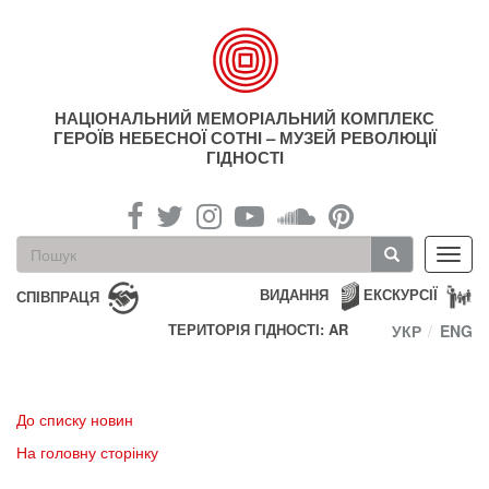
Перейти
до
основного
матеріалу
НАЦІОНАЛЬНИЙ МЕМОРІАЛЬНИЙ КОМПЛЕКС
ГЕРОЇВ НЕБЕСНОЇ СОТНІ – МУЗЕЙ РЕВОЛЮЦІЇ
ГІДНОСТІ
Пошукова
Toggl
форма
navig
Пошук
ВИДАННЯ
ЕКСКУРСІЇ
СПІВПРАЦЯ
ТЕРИТОРІЯ ГІДНОСТІ: AR
УКР
ENG
До списку новин
На головну сторінку