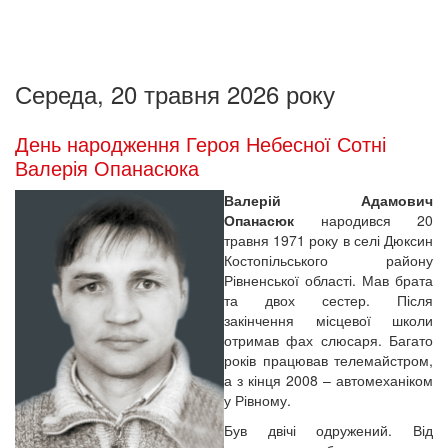
Середа, 20 травня 2026 року
День народження Героя Небесної Сотні
Валерія Опанасюка
Валерій Адамович
Опанасюк
народився 20
травня 1971 року в селі Дюксин
Костопільського району
Рівненської області. Мав брата
та двох сестер. Після
закінчення місцевої школи
отримав фах слюсаря. Багато
років працював телемайстром,
а з кінця 2008 – автомеханіком
у Рівному.
Був двічі одружений. Від