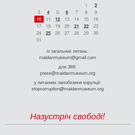
1
2
3
4
5
6
7
8
9
10
11
12
13
14
15
16
17
18
19
20
21
22
23
24
25
26
27
28
29
30
31
із загальних питань:
maidanmuseum@gmail.com
для ЗМІ:
press@maidanmuseum.org
у питаннях запобігання корупції:
stopcorruption@maidanmuseum.org
Назустріч свободі!