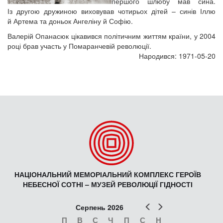
першого шлюбу мав сина.
Із другою дружиною виховував чотирьох дітей – синів Іллю
й Артема та доньок Ангеліну й Софію.
Валерій Опанасюк цікавився політичним життям країни, у 2004
році брав участь у Помаранчевій революції.
Народився: 1971-05-20
НАЦІОНАЛЬНИЙ МЕМОРІАЛЬНИЙ КОМПЛЕКС ГЕРОЇВ
НЕБЕСНОЇ СОТНІ – МУЗЕЙ РЕВОЛЮЦІЇ ГІДНОСТІ
Попер
Наст
Серпень 2026
П
В
С
Ч
П
С
Н