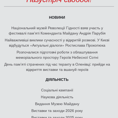
НОВИНИ
Національний музей Революції Гідності взяв участь у
фестивалі пам'яті Коменданта Майдану Андрія Парубія
Найважливіші виклики сучасності у відкритій розмові. У Києві
відбудуться «Актуальні діалоги» Ростислава Прокопюка
Розпочалися підготовчі роботи з облаштування
меморіального простору Героїв Небесної Сотні
День памʼяті страчених під час теракту в Оленівці: прийди на
відкриття виставки та вшануй героїв
ДІЯЛЬНІСТЬ
Соціальні кампанії
Наукова діяльність
Видання Музею Майдану
Виставки та заходи 2026 року
Виставки та заходи 2025 року