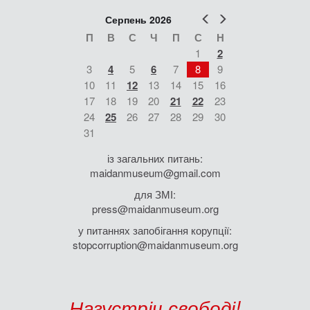
Попер
Наст
Серпень 2026
П
В
С
Ч
П
С
Н
1
2
3
4
5
6
7
8
9
10
11
12
13
14
15
16
17
18
19
20
21
22
23
24
25
26
27
28
29
30
31
із загальних питань:
maidanmuseum@gmail.com
для ЗМІ:
press@maidanmuseum.org
у питаннях запобігання корупції:
stopcorruption@maidanmuseum.org
Назустріч свободі!