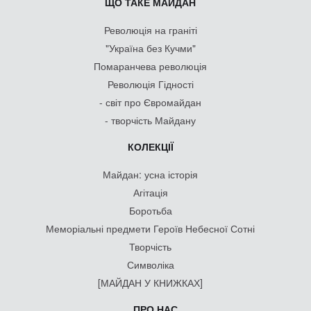
ЩО ТАКЕ МАЙДАН
Революція на граніті
"Україна без Кучми"
Помаранчева революція
Революція Гідності
- світ про Євромайдан
- творчість Майдану
КОЛЕКЦІЇ
Майдан: усна історія
Агітація
Боротьба
Меморіальні предмети Героїв Небесної Сотні
Творчість
Символіка
[МАЙДАН У КНИЖКАХ]
ПРО НАС