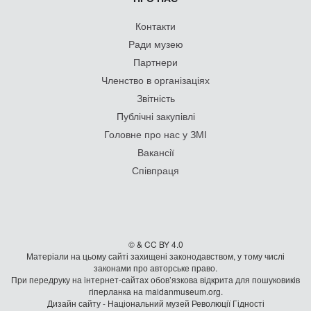
Контакти
Ради музею
Партнери
Членство в організаціях
Звітність
Публічні закупівлі
Головне про нас у ЗМІ
Вакансії
Співпраця
© & CC BY 4.0
Матеріали на цьому сайті захищені законодавством, у тому числі
законами про авторське право.
При передруку на iнтернет-сайтах обов’язкова відкрита для пошуковиків
гiперланка на maidanmuseum.org.
Дизайн сайту - Національний музей Революції Гідності