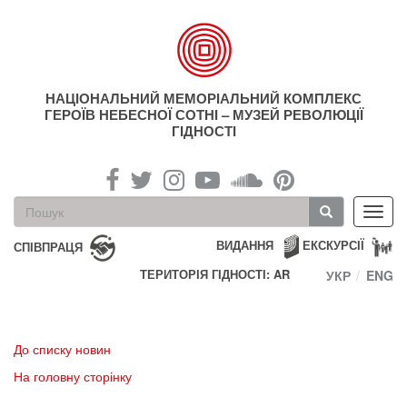
Перейти
до
основного
матеріалу
НАЦІОНАЛЬНИЙ МЕМОРІАЛЬНИЙ КОМПЛЕКС
ГЕРОЇВ НЕБЕСНОЇ СОТНІ – МУЗЕЙ РЕВОЛЮЦІЇ
ГІДНОСТІ
Пошукова
Toggl
форма
navig
Пошук
ВИДАННЯ
ЕКСКУРСІЇ
СПІВПРАЦЯ
ТЕРИТОРІЯ ГІДНОСТІ: AR
УКР
ENG
До списку новин
На головну сторінку