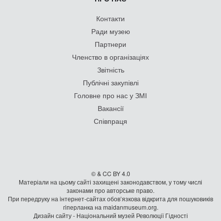
Контакти
Ради музею
Партнери
Членство в організаціях
Звітність
Публічні закупівлі
Головне про нас у ЗМІ
Вакансії
Співпраця
© & CC BY 4.0
Матеріали на цьому сайті захищені законодавством, у тому числі
законами про авторське право.
При передруку на iнтернет-сайтах обов’язкова відкрита для пошуковиків
гiперланка на maidanmuseum.org.
Дизайн сайту - Національний музей Революції Гідності