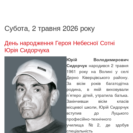
Субота, 2 травня 2026 року
День народження Героя Небесної Сотні
Юрія Сидорчука
Юрій Володимирович
Сидорчук
народився 2 травня
1961 року на Волині у селі
Дерно Ківерцівського району.
За вісім років багатодітна
родина, в якій виховували
п’ятеро дітей, утратила батька.
Закінчивши вісім класів
місцевої школи, Юрій Сидорчук
вступив до Луцького
професійно-технічного
училища №2, де здобув
спеціальність