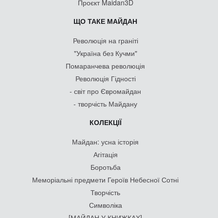
Проєкт Maidan3D
ЩО ТАКЕ МАЙДАН
Революція на граніті
"Україна без Кучми"
Помаранчева революція
Революція Гідності
- світ про Євромайдан
- творчість Майдану
КОЛЕКЦІЇ
Майдан: усна історія
Агітація
Боротьба
Меморіальні предмети Героїв Небесної Сотні
Творчість
Символіка
[МАЙДАН У КНИЖКАХ]