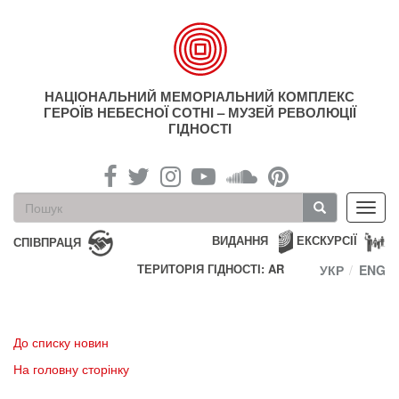
Перейти
до
основного
матеріалу
НАЦІОНАЛЬНИЙ МЕМОРІАЛЬНИЙ КОМПЛЕКС
ГЕРОЇВ НЕБЕСНОЇ СОТНІ – МУЗЕЙ РЕВОЛЮЦІЇ
ГІДНОСТІ
Пошукова
Toggl
форма
navig
Пошук
ВИДАННЯ
ЕКСКУРСІЇ
СПІВПРАЦЯ
ТЕРИТОРІЯ ГІДНОСТІ: AR
УКР
ENG
До списку новин
На головну сторінку