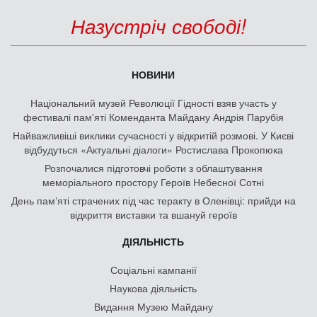
Назустріч свободі!
НОВИНИ
Національний музей Революції Гідності взяв участь у
фестивалі пам'яті Коменданта Майдану Андрія Парубія
Найважливіші виклики сучасності у відкритій розмові. У Києві
відбудуться «Актуальні діалоги» Ростислава Прокопюка
Розпочалися підготовчі роботи з облаштування
меморіального простору Героїв Небесної Сотні
День памʼяті страчених під час теракту в Оленівці: прийди на
відкриття виставки та вшануй героїв
ДІЯЛЬНІСТЬ
Соціальні кампанії
Наукова діяльність
Видання Музею Майдану