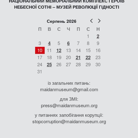
НАЦІОНАЛЬНИЙ МЕМОРІАЛЬНИЙ КОМПЛЕКС ГЕРОЇВ
НЕБЕСНОЇ СОТНІ – МУЗЕЙ РЕВОЛЮЦІЇ ГІДНОСТІ
Попер
Наст
Серпень 2026
П
В
С
Ч
П
С
Н
1
2
3
4
5
6
7
8
9
10
11
12
13
14
15
16
17
18
19
20
21
22
23
24
25
26
27
28
29
30
31
із загальних питань:
maidanmuseum@gmail.com
для ЗМІ:
press@maidanmuseum.org
у питаннях запобігання корупції:
stopcorruption@maidanmuseum.org