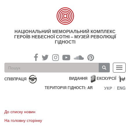
Перейти
до
основного
матеріалу
НАЦІОНАЛЬНИЙ МЕМОРІАЛЬНИЙ КОМПЛЕКС
ГЕРОЇВ НЕБЕСНОЇ СОТНІ – МУЗЕЙ РЕВОЛЮЦІЇ
ГІДНОСТІ
Пошукова
Toggl
форма
navig
Пошук
ВИДАННЯ
ЕКСКУРСІЇ
СПІВПРАЦЯ
ТЕРИТОРІЯ ГІДНОСТІ: AR
УКР
ENG
До списку новин
На головну сторінку