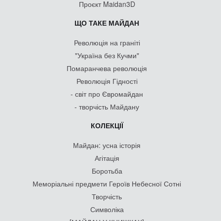
Проєкт Maidan3D
ЩО ТАКЕ МАЙДАН
Революція на граніті
"Україна без Кучми"
Помаранчева революція
Революція Гідності
- світ про Євромайдан
- творчість Майдану
КОЛЕКЦІЇ
Майдан: усна історія
Агітація
Боротьба
Меморіальні предмети Героїв Небесної Сотні
Творчість
Символіка