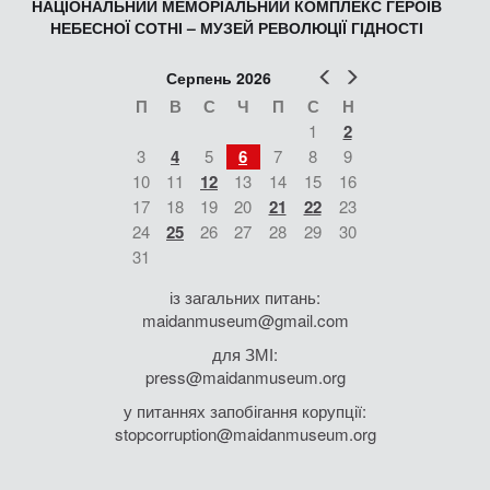
НАЦІОНАЛЬНИЙ МЕМОРІАЛЬНИЙ КОМПЛЕКС ГЕРОЇВ
НЕБЕСНОЇ СОТНІ – МУЗЕЙ РЕВОЛЮЦІЇ ГІДНОСТІ
Попер
Наст
Серпень 2026
П
В
С
Ч
П
С
Н
1
2
3
4
5
6
7
8
9
10
11
12
13
14
15
16
17
18
19
20
21
22
23
24
25
26
27
28
29
30
31
із загальних питань:
maidanmuseum@gmail.com
для ЗМІ:
press@maidanmuseum.org
у питаннях запобігання корупції:
stopcorruption@maidanmuseum.org