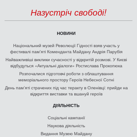
Назустріч свободі!
НОВИНИ
Національний музей Революції Гідності взяв участь у
фестивалі пам'яті Коменданта Майдану Андрія Парубія
Найважливіші виклики сучасності у відкритій розмові. У Києві
відбудуться «Актуальні діалоги» Ростислава Прокопюка
Розпочалися підготовчі роботи з облаштування
меморіального простору Героїв Небесної Сотні
День памʼяті страчених під час теракту в Оленівці: прийди на
відкриття виставки та вшануй героїв
ДІЯЛЬНІСТЬ
Соціальні кампанії
Наукова діяльність
Видання Музею Майдану