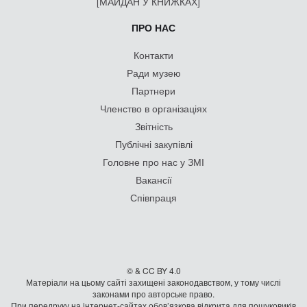
[МАЙДАН У КНИЖКАХ]
ПРО НАС
Контакти
Ради музею
Партнери
Членство в організаціях
Звітність
Публічні закупівлі
Головне про нас у ЗМІ
Вакансії
Співпраця
© & CC BY 4.0
Матеріали на цьому сайті захищені законодавством, у тому числі
законами про авторське право.
При передруку на iнтернет-сайтах обов’язкова відкрита для пошуковиків