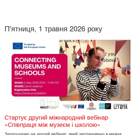
П'ятниця, 1 травня 2026 року
Стартує другий міжнародний вебінар
«Співпраця між музеєм і школою»
Запрошуємо на другий вебінар, який заплановано в межах