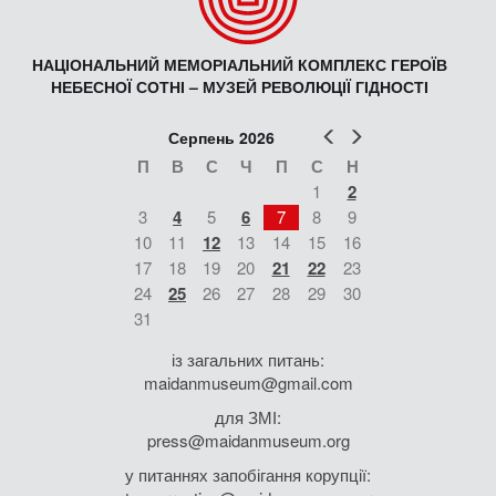
НАЦІОНАЛЬНИЙ МЕМОРІАЛЬНИЙ КОМПЛЕКС ГЕРОЇВ
НЕБЕСНОЇ СОТНІ – МУЗЕЙ РЕВОЛЮЦІЇ ГІДНОСТІ
Попер
Наст
Серпень 2026
П
В
С
Ч
П
С
Н
1
2
3
4
5
6
7
8
9
10
11
12
13
14
15
16
17
18
19
20
21
22
23
24
25
26
27
28
29
30
31
із загальних питань:
maidanmuseum@gmail.com
для ЗМІ:
press@maidanmuseum.org
у питаннях запобігання корупції: