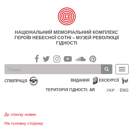
Перейти
до
основного
матеріалу
НАЦІОНАЛЬНИЙ МЕМОРІАЛЬНИЙ КОМПЛЕКС
ГЕРОЇВ НЕБЕСНОЇ СОТНІ – МУЗЕЙ РЕВОЛЮЦІЇ
ГІДНОСТІ
Пошукова
Toggl
форма
navig
Пошук
ВИДАННЯ
ЕКСКУРСІЇ
СПІВПРАЦЯ
ТЕРИТОРІЯ ГІДНОСТІ: AR
УКР
ENG
До списку новин
На головну сторінку