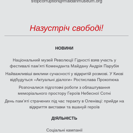
stopcorruption@maidanmuseum.org
Назустріч свободі!
НОВИНИ
Національний музей Революції Гідності взяв участь у
фестивалі пам'яті Коменданта Майдану Андрія Парубія
Найважливіші виклики сучасності у відкритій розмові. У Києві
відбудуться «Актуальні діалоги» Ростислава Прокопюка
Розпочалися підготовчі роботи з облаштування
меморіального простору Героїв Небесної Сотні
День памʼяті страчених під час теракту в Оленівці: прийди на
відкриття виставки та вшануй героїв
ДІЯЛЬНІСТЬ
Соціальні кампанії