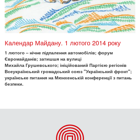
Календар Майдану. 1 лютого 2014 року
1 лютого – нічне підпалення автомобілів; форум
Євромайданів; затишшя на вулиці
Михайла Грушевського; ініційований Партією регіонів
Всеукраїнський громадський союз "Український фронт";
українське питання на Мюнхенській конференції з питань
безпеки.