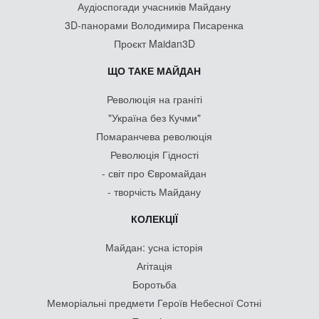
Аудіоспогади учасників Майдану
3D-панорами Володимира Писаренка
Проєкт Maidan3D
ЩО ТАКЕ МАЙДАН
Революція на граніті
"Україна без Кучми"
Помаранчева революція
Революція Гідності
- світ про Євромайдан
- творчість Майдану
КОЛЕКЦІЇ
Майдан: усна історія
Агітація
Боротьба
Меморіальні предмети Героїв Небесної Сотні