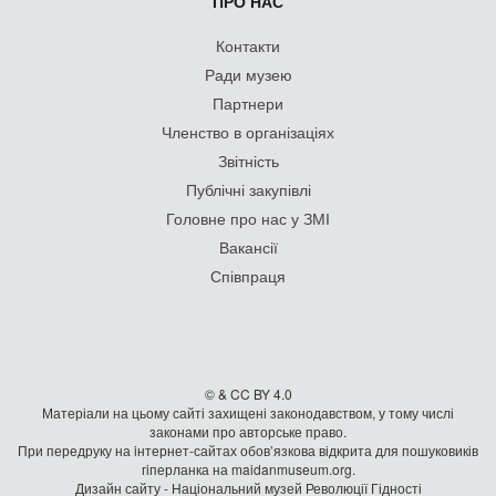
ПРО НАС
Контакти
Ради музею
Партнери
Членство в організаціях
Звітність
Публічні закупівлі
Головне про нас у ЗМІ
Вакансії
Співпраця
© & CC BY 4.0
Матеріали на цьому сайті захищені законодавством, у тому числі
законами про авторське право.
При передруку на iнтернет-сайтах обов’язкова відкрита для пошуковиків
гiперланка на maidanmuseum.org.
Дизайн сайту - Національний музей Революції Гідності