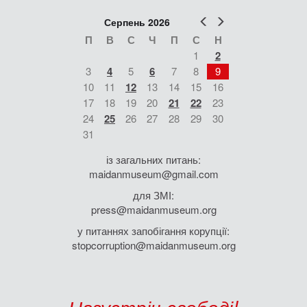
Попер
Наст
Серпень 2026
П
В
С
Ч
П
С
Н
1
2
3
4
5
6
7
8
9
10
11
12
13
14
15
16
17
18
19
20
21
22
23
24
25
26
27
28
29
30
31
із загальних питань:
maidanmuseum@gmail.com
для ЗМІ:
press@maidanmuseum.org
у питаннях запобігання корупції:
stopcorruption@maidanmuseum.org
Назустріч свободі!