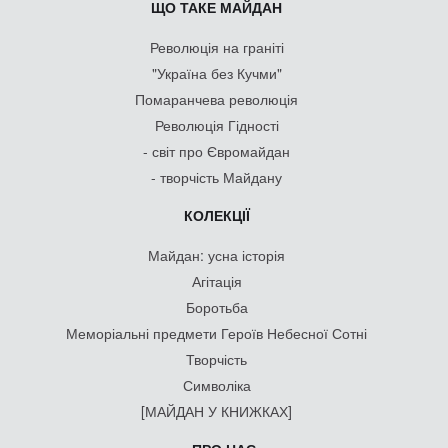
ЩО ТАКЕ МАЙДАН
Революція на граніті
"Україна без Кучми"
Помаранчева революція
Революція Гідності
- світ про Євромайдан
- творчість Майдану
КОЛЕКЦІЇ
Майдан: усна історія
Агітація
Боротьба
Меморіальні предмети Героїв Небесної Сотні
Творчість
Символіка
[МАЙДАН У КНИЖКАХ]