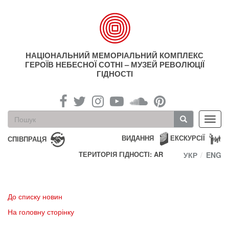
Перейти
до
основного
матеріалу
НАЦІОНАЛЬНИЙ МЕМОРІАЛЬНИЙ КОМПЛЕКС
ГЕРОЇВ НЕБЕСНОЇ СОТНІ – МУЗЕЙ РЕВОЛЮЦІЇ
ГІДНОСТІ
Пошукова
Toggl
форма
navig
Пошук
ВИДАННЯ
ЕКСКУРСІЇ
СПІВПРАЦЯ
ТЕРИТОРІЯ ГІДНОСТІ: AR
УКР
ENG
До списку новин
На головну сторінку