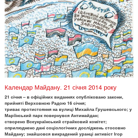
Календар Майдану. 21 січня 2014 року
21 січня – в офіційних виданнях опубліковано закони,
прийняті Верховною Радою 16 січня;
триває протистояння на вулиці Михайла Грушевського; у
Маріїнський парк повернувся Антимайдан;
створено Всеукраїнський страйковий комітет;
оприлюднено дані соціологічних досліджень стосовно
Майдану; знайшовся викрадений уранці активіст Ігор