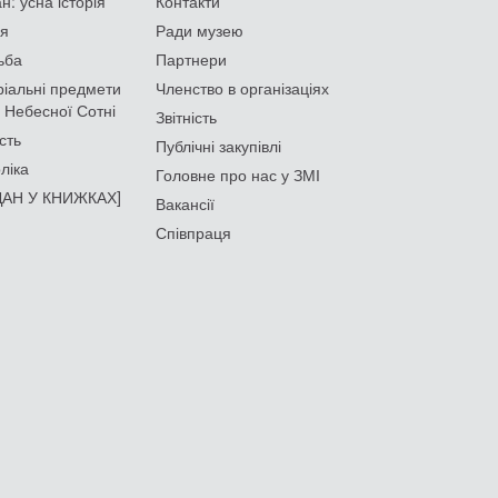
: усна історія
Контакти
ія
Ради музею
ьба
Партнери
іальні предмети
Членство в організаціях
 Небесної Сотні
Звітність
сть
Публічні закупівлі
ліка
Головне про нас у ЗМІ
АН У КНИЖКАХ]
Вакансії
Співпраця