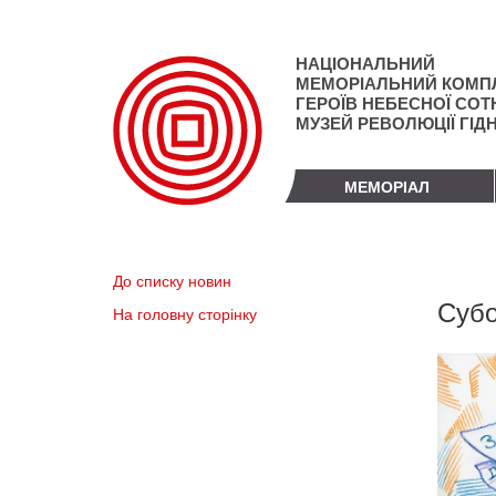
Перейти
до
основного
НАЦІОНАЛЬНИЙ
матеріалу
МЕМОРІАЛЬНИЙ КОМП
ГЕРОЇВ НЕБЕСНОЇ СОТН
МУЗЕЙ РЕВОЛЮЦІЇ ГІД
МЕМОРІАЛ
До списку новин
Субо
На головну сторінку