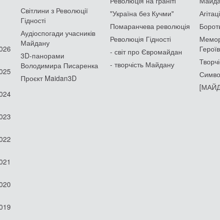
Революція на граніті
Майдан
Світлини з Революції
"Україна без Кучми"
Агітац
Гідності
Помаранчева революція
Борот
Аудіоспогади учасників
Революція Гідності
Мемор
Майдану
2026
Героїв
- світ про Євромайдан
3D-панорами
Творчі
- творчість Майдану
Володимира Писаренка
2025
Симво
Проєкт Maidan3D
[МАЙД
2024
2023
2022
2021
2020
2019