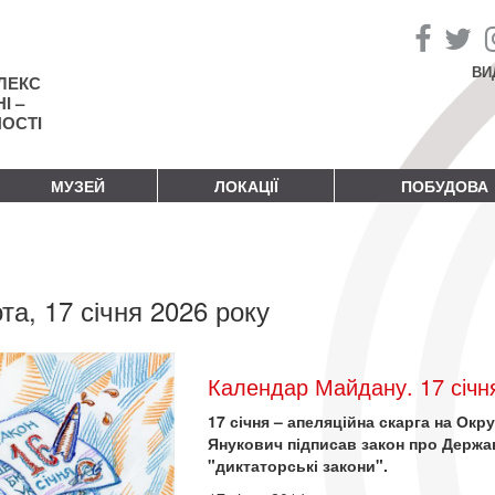
ВИ
ЛЕКС
І –
НОСТІ
МУЗЕЙ
ЛОКАЦІЇ
ПОБУДОВА
та, 17 січня 2026 року
Календар Майдану. 17 січн
17 січня – апеляційна скарга на Окр
Янукович підписав закон про Держав
"диктаторські закони".