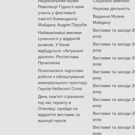
Національний музей
Соціальні кампанії
Революції Гідності взяв
Наукова діяльність
участь у фестивалі
Видання Музею
пам'яті Коменданта
Майдану
Майдану Андрія Парубія
Виставки та заходи 
Найважливіші виклики
року
сучасності у відкритій
Виставки та заходи 
розмові. У Києві
року
відбудуться «Актуальні
діалоги» Ростислава
Виставки та заходи 
Прокопюка
року
Розпочалися підготовчі
Виставки та заходи 
роботи з облаштування
року
меморіального простору
Виставки та заходи 
Героїв Небесної Сотні
року
День памʼяті страчених
Виставки та заходи 
під час теракту в
року
Оленівці: прийди на
Виставки та заходи 
відкриття виставки та
року
вшануй героїв
Виставки та заходи 
року