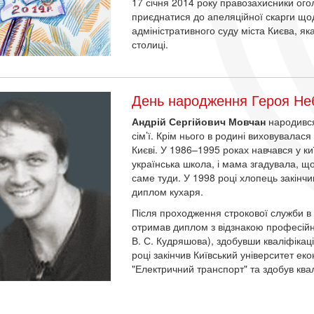
17 січня 2014 року правозахисники ого
приєднатися до апеляційної скарги що
адміністративного суду міста Києва, я
столиці.
День народження Героя Неб
Андрій Сергійович Мовчан
народився
сім’ї. Крім нього в родині виховувалас
Києві. У 1986–1995 роках навчався у ки
українська школа, і мама згадувала, 
саме туди. У 1998 році хлопець закін
диплом кухаря.
Після проходження строкової служби в 
отримав диплом з відзнакою професій
В. С. Кудряшова), здобувши кваліфікац
році закінчив Київський університет еко
"Електричний транспорт" та здобув ква