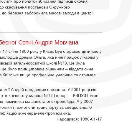
лосили про початок збирання підписів охочих
до скасування постанови Окружного
ка до березня заборонила масові заходи в центрі
есної Сотні Андрія Мовчана
 17 січня 1980 року у Києві. Був старшою дитиною у
я молодша донька Ольга, яка нині працює лікарем у
ївській загальноосвітній школі №73. Це була
що це було принциповим рішенням – віддати сина
чив Київське вище професійне училище та отримав
армії Андрій продовжив навчання. У 2001 році він
но-технічного училища №17 (тепер — КВПУЗТ імені
ію помічника машиніста електропоїзда. А у 2007
номіки і технологій транспорту за спеціальністю
ліфікацію інженера-електромеханіка.
Народився: 1980-01-17