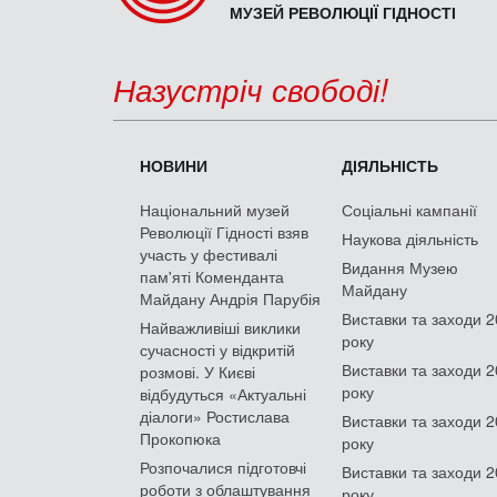
МУЗЕЙ РЕВОЛЮЦІЇ ГІДНОСТІ
Назустріч свободі!
НОВИНИ
ДІЯЛЬНІСТЬ
Національний музей
Соціальні кампанії
Революції Гідності взяв
Наукова діяльність
участь у фестивалі
Видання Музею
пам'яті Коменданта
Майдану
Майдану Андрія Парубія
Виставки та заходи 
Найважливіші виклики
року
сучасності у відкритій
Виставки та заходи 
розмові. У Києві
року
відбудуться «Актуальні
діалоги» Ростислава
Виставки та заходи 
Прокопюка
року
Розпочалися підготовчі
Виставки та заходи 
роботи з облаштування
року