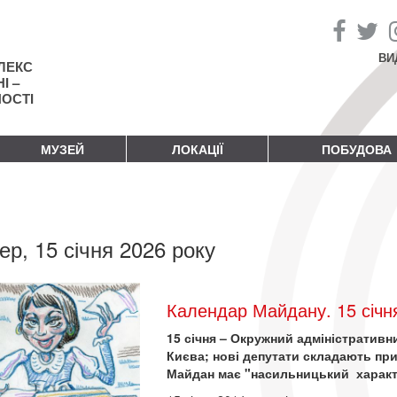
ВИ
ЛЕКС
І –
НОСТІ
МУЗЕЙ
ЛОКАЦІЇ
ПОБУДОВА
ер, 15 січня 2026 року
Календар Майдану. 15 січн
15 січня – Окружний адміністративн
Києва; нові депутати складають при
Майдан має "насильницький характ