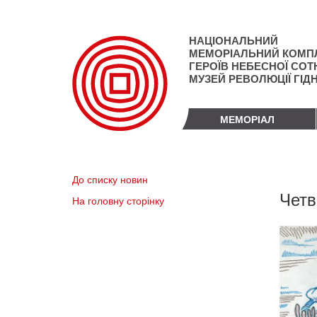
Перейти
до
основного
НАЦІОНАЛЬНИЙ
матеріалу
МЕМОРІАЛЬНИЙ КОМП
ГЕРОЇВ НЕБЕСНОЇ СОТН
МУЗЕЙ РЕВОЛЮЦІЇ ГІД
МЕМОРІАЛ
До списку новин
Четв
На головну сторінку