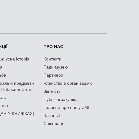
ЦІЇ
ПРО НАС
: усна історія
Контакти
ія
Ради музею
ьба
Партнери
іальні предмети
Членство в організаціях
 Небесної Сотні
Звітність
сть
Публічні закупівлі
ліка
Головне про нас у ЗМІ
АН У КНИЖКАХ]
Вакансії
Співпраця