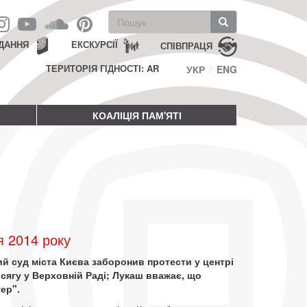
Пошукова
форма
Пошук
ДАННЯ
ЕКСКУРСІЇ
СПІВПРАЦЯ
ТЕРИТОРІЯ ГІДНОСТІ: AR
УКР
ENG
КОАЛІЦІЯ ПАМ'ЯТІ
я 2014 року
ий суд міста Києва заборонив протести у центрі
сягу у Верховній Раді; Лукаш вважає, що
ер".