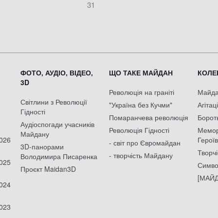
31
ФОТО, АУДІО, ВІДЕО,
ЩО ТАКЕ МАЙДАН
КОЛЕК
3D
Революція на граніті
Майдан
Світлини з Революції
"Україна без Кучми"
Агітац
Гідності
Помаранчева революція
Борот
Аудіоспогади учасників
Революція Гідності
Мемор
Майдану
2026
Героїв
- світ про Євромайдан
3D-панорами
Творчі
- творчість Майдану
Володимира Писаренка
2025
Симво
Проєкт Maidan3D
[МАЙД
2024
2023