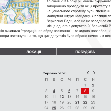
15 січня 2014 року рішенням окружного
заборонено проводити акції протесту в
національного спротиву були впевнен
майбутній штурм Майдану. Опозиція по
Верховної Ради, але це не завадило сп
місця одного з депутатів. У Верховній Р
ція виконала "традиційний обряд засівання" – закидала новообран
онери натякнули на те, що цих депутатів було обрано нечесним шл
ЛОКАЦІЇ
ПОБУДОВА
Попер
Наст
Серпень 2026
П
В
С
Ч
П
С
Н
1
2
3
4
5
6
7
8
9
10
11
12
13
14
15
16
17
18
19
20
21
22
23
24
25
26
27
28
29
30