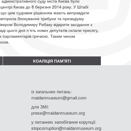
 адміністративного суду міста Києва було
 центрі Києва до 8 березня 2014 року. У Штабі
і, що цим судовим рішенням мають виправдати
вторила блокування трибуни та президіуму
ікерові Володимиру Рибаку відкрити засідання з
аді цього дня п’ять нових депутатів склали присягу,
их парламентарів гречкою. Таким чином
яхом.
КОАЛІЦІЯ ПАМ'ЯТІ
із загальних питань:
maidanmuseum@gmail.com
для ЗМІ:
press@maidanmuseum.org
у питаннях запобігання корупції:
stopcorruption@maidanmuseum.org