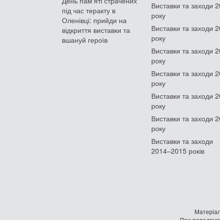
День памʼяті страчених
Виставки та заходи 
під час теракту в
року
Оленівці: прийди на
Виставки та заходи 
відкриття виставки та
року
вшануй героїв
Виставки та заходи 
року
Виставки та заходи 
року
Виставки та заходи 
року
Виставки та заходи 
року
Виставки та заходи
2014–2015 років
Матеріал
При передруку