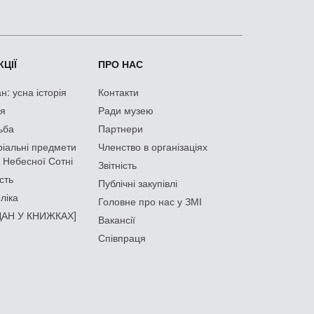
ЦІЇ
ПРО НАС
: усна історія
Контакти
ія
Ради музею
ьба
Партнери
іальні предмети
Членство в організаціях
 Небесної Сотні
Звітність
сть
Публічні закупівлі
ліка
Головне про нас у ЗМІ
АН У КНИЖКАХ]
Вакансії
Співпраця