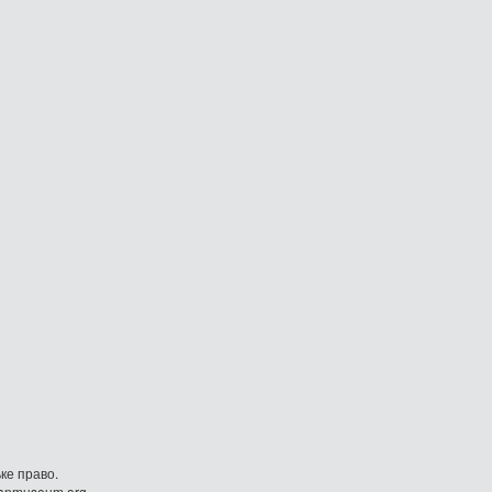
ке право.
danmuseum.org.