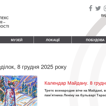
ВИ
ЛЕКС
І –
НОСТІ
МУЗЕЙ
ЛОКАЦІЇ
ПОБУДОВА
ділок, 8 грудня 2025 року
Календар Майдану. 8 грудн
Третє всенародне віче на Майдані, 
пам’ятника Леніну на бульварі Тара