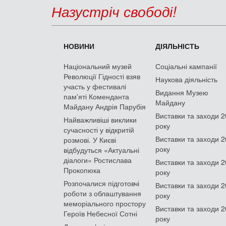
Назустріч свободі!
НОВИНИ
ДІЯЛЬНІСТЬ
Національний музей
Соціальні кампанії
Революції Гідності взяв
Наукова діяльність
участь у фестивалі
Видання Музею
пам'яті Коменданта
Майдану
Майдану Андрія Парубія
Виставки та заходи 
Найважливіші виклики
року
сучасності у відкритій
Виставки та заходи 
розмові. У Києві
року
відбудуться «Актуальні
діалоги» Ростислава
Виставки та заходи 
Прокопюка
року
Розпочалися підготовчі
Виставки та заходи 
роботи з облаштування
року
меморіального простору
Виставки та заходи 
Героїв Небесної Сотні
року