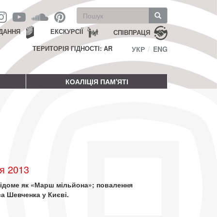
Пошукова
форма
Пошук
ДАННЯ
ЕКСКУРСІЇ
СПІВПРАЦЯ
ТЕРИТОРІЯ ГІДНОСТІ: AR
УКР
ENG
КОАЛІЦІЯ ПАМ'ЯТІ
я 2013
відоме як «Марш мільйона»; повалення
са Шевченка у Києві.