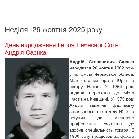
Неділя, 26 жовтня 2025 року
День народження Героя Небесної Сотні
Андрія Саєнка
Андрій Степанович Саєнко
народився 26 жовтня 1962 року
у м. Сміла Черкаської області.
Мав старших брата Юрія та
сестру Надію. У 1965 році
родина переїхала до міста
Фастів на Київщині. У 1979 році
Андрій закінчив фастівську
загальноосвітню школу № 2 та
вступив до місцевого
професійного училища, де
здобув спеціальність токаря. З
1980 року працював за фахом