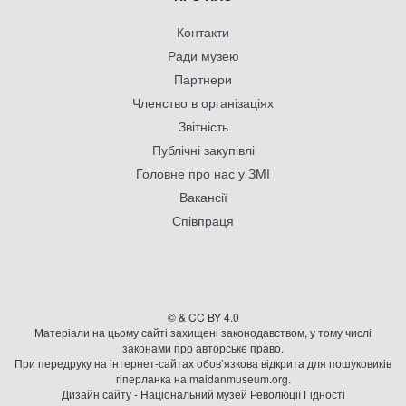
Контакти
Ради музею
Партнери
Членство в організаціях
Звітність
Публічні закупівлі
Головне про нас у ЗМІ
Вакансії
Співпраця
© & CC BY 4.0
Матеріали на цьому сайті захищені законодавством, у тому числі
законами про авторське право.
При передруку на iнтернет-сайтах обов’язкова відкрита для пошуковиків
гiперланка на maidanmuseum.org.
Дизайн сайту - Національний музей Революції Гідності