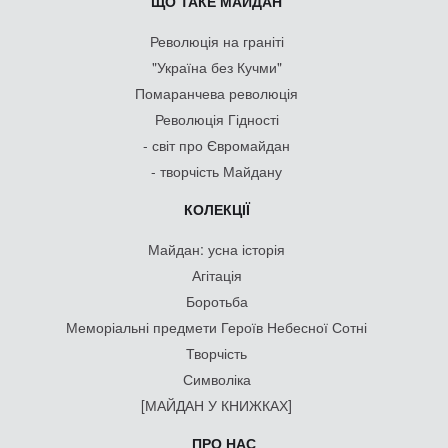
ЩО ТАКЕ МАЙДАН
Революція на граніті
"Україна без Кучми"
Помаранчева революція
Революція Гідності
- світ про Євромайдан
- творчість Майдану
КОЛЕКЦІЇ
Майдан: усна історія
Агітація
Боротьба
Меморіальні предмети Героїв Небесної Сотні
Творчість
Символіка
[МАЙДАН У КНИЖКАХ]
ПРО НАС