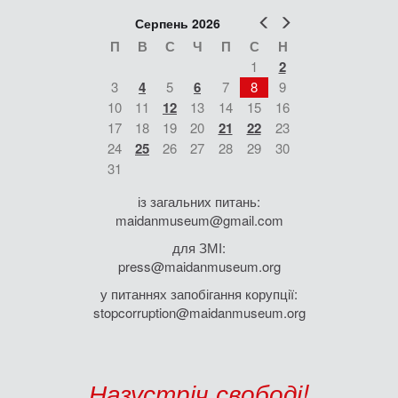
Попер
Наст
Серпень 2026
П
В
С
Ч
П
С
Н
1
2
3
4
5
6
7
8
9
10
11
12
13
14
15
16
17
18
19
20
21
22
23
24
25
26
27
28
29
30
31
із загальних питань:
maidanmuseum@gmail.com
для ЗМІ:
press@maidanmuseum.org
у питаннях запобігання корупції:
stopcorruption@maidanmuseum.org
Назустріч свободі!