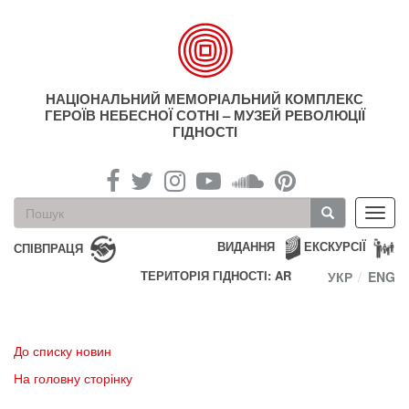
Перейти
до
основного
матеріалу
НАЦІОНАЛЬНИЙ МЕМОРІАЛЬНИЙ КОМПЛЕКС
ГЕРОЇВ НЕБЕСНОЇ СОТНІ – МУЗЕЙ РЕВОЛЮЦІЇ
ГІДНОСТІ
Пошукова
Toggl
форма
navig
Пошук
ВИДАННЯ
ЕКСКУРСІЇ
СПІВПРАЦЯ
ТЕРИТОРІЯ ГІДНОСТІ: AR
УКР
ENG
До списку новин
На головну сторінку