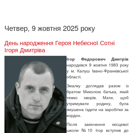
Четвер, 9 жовтня 2025 року
День народження Героя Небесної Сотні
Ігоря Дмитріва
Ігор Федорович Дмитрів
народився 9 жовтня 1983 року
у м. Калуш Івано-Франківської
області.
Змалку доглядав разом із
братом Миколою батька, який
тяжко хворів. Мати, щоб
утримувати родину, була
змушена їздити на заробітки за
кордон.
Після закінчення місцевої
школи №10 Ігор вступив до