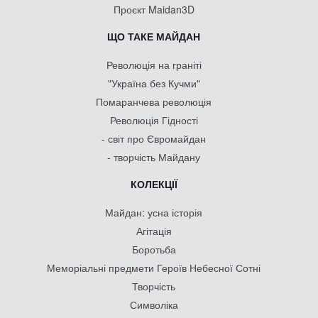
Проєкт Maidan3D
ЩО ТАКЕ МАЙДАН
Революція на граніті
"Україна без Кучми"
Помаранчева революція
Революція Гідності
- світ про Євромайдан
- творчість Майдану
КОЛЕКЦІЇ
Майдан: усна історія
Агітація
Боротьба
Меморіальні предмети Героїв Небесної Сотні
Творчість
Символіка