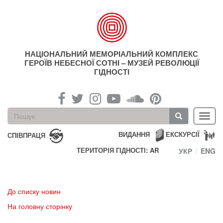
Перейти
до
основного
матеріалу
НАЦІОНАЛЬНИЙ МЕМОРІАЛЬНИЙ КОМПЛЕКС
ГЕРОЇВ НЕБЕСНОЇ СОТНІ – МУЗЕЙ РЕВОЛЮЦІЇ
ГІДНОСТІ
Пошукова
Toggl
форма
navig
Пошук
ВИДАННЯ
ЕКСКУРСІЇ
СПІВПРАЦЯ
ТЕРИТОРІЯ ГІДНОСТІ: AR
УКР
ENG
До списку новин
На головну сторінку