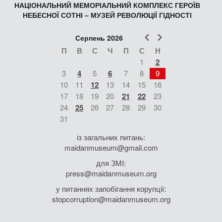
НАЦІОНАЛЬНИЙ МЕМОРІАЛЬНИЙ КОМПЛЕКС ГЕРОЇВ
НЕБЕСНОЇ СОТНІ – МУЗЕЙ РЕВОЛЮЦІЇ ГІДНОСТІ
Попер
Наст
Серпень 2026
П
В
С
Ч
П
С
Н
1
2
3
4
5
6
7
8
9
10
11
12
13
14
15
16
17
18
19
20
21
22
23
24
25
26
27
28
29
30
31
із загальних питань:
maidanmuseum@gmail.com
для ЗМІ:
press@maidanmuseum.org
у питаннях запобігання корупції:
stopcorruption@maidanmuseum.org