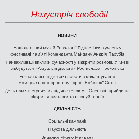
Назустріч свободі!
НОВИНИ
Національний музей Революції Гідності взяв участь у
фестивалі пам'яті Коменданта Майдану Андрія Парубія
Найважливіші виклики сучасності у відкритій розмові. У Києві
відбудуться «Актуальні діалоги» Ростислава Прокопюка
Розпочалися підготовчі роботи з облаштування
меморіального простору Героїв Небесної Сотні
День памʼяті страчених під час теракту в Оленівці: прийди на
відкриття виставки та вшануй героїв
ДІЯЛЬНІСТЬ
Соціальні кампанії
Наукова діяльність
Видання Музею Майдану