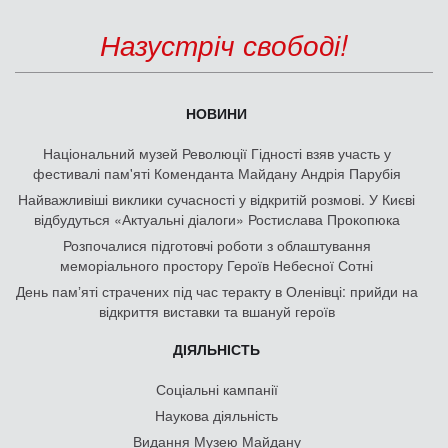
Назустріч свободі!
НОВИНИ
Національний музей Революції Гідності взяв участь у
фестивалі пам'яті Коменданта Майдану Андрія Парубія
Найважливіші виклики сучасності у відкритій розмові. У Києві
відбудуться «Актуальні діалоги» Ростислава Прокопюка
Розпочалися підготовчі роботи з облаштування
меморіального простору Героїв Небесної Сотні
День памʼяті страчених під час теракту в Оленівці: прийди на
відкриття виставки та вшануй героїв
ДІЯЛЬНІСТЬ
Соціальні кампанії
Наукова діяльність
Видання Музею Майдану