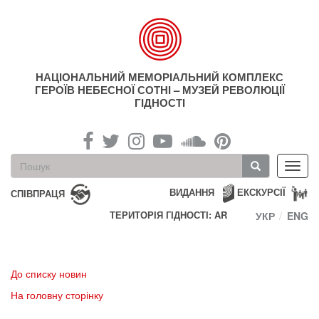
Перейти
до
основного
матеріалу
НАЦІОНАЛЬНИЙ МЕМОРІАЛЬНИЙ КОМПЛЕКС
ГЕРОЇВ НЕБЕСНОЇ СОТНІ – МУЗЕЙ РЕВОЛЮЦІЇ
ГІДНОСТІ
Пошукова
Toggl
форма
navig
Пошук
ВИДАННЯ
ЕКСКУРСІЇ
СПІВПРАЦЯ
ТЕРИТОРІЯ ГІДНОСТІ: AR
УКР
ENG
До списку новин
На головну сторінку