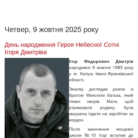
Четвер, 9 жовтня 2025 року
День народження Героя Небесної Сотні
Ігоря Дмитріва
Ігор Федорович Дмитрів
народився 9 жовтня 1983 року
у м. Калуш Івано-Франківської
області.
Змалку доглядав разом із
братом Миколою батька, який
тяжко хворів. Мати, щоб
утримувати родину, була
змушена їздити на заробітки за
кордон.
Після закінчення місцевої
школи №10 Ігор вступив до