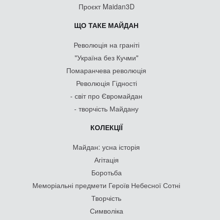
Проєкт Maidan3D
ЩО ТАКЕ МАЙДАН
Революція на граніті
"Україна без Кучми"
Помаранчева революція
Революція Гідності
- світ про Євромайдан
- творчість Майдану
КОЛЕКЦІЇ
Майдан: усна історія
Агітація
Боротьба
Меморіальні предмети Героїв Небесної Сотні
Творчість
Символіка