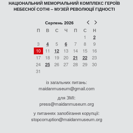
НАЦІОНАЛЬНИЙ МЕМОРІАЛЬНИЙ КОМПЛЕКС ГЕРОЇВ
НЕБЕСНОЇ СОТНІ – МУЗЕЙ РЕВОЛЮЦІЇ ГІДНОСТІ
Попер
Наст
Серпень 2026
П
В
С
Ч
П
С
Н
1
2
3
4
5
6
7
8
9
10
11
12
13
14
15
16
17
18
19
20
21
22
23
24
25
26
27
28
29
30
31
із загальних питань:
maidanmuseum@gmail.com
для ЗМІ:
press@maidanmuseum.org
у питаннях запобігання корупції:
stopcorruption@maidanmuseum.org