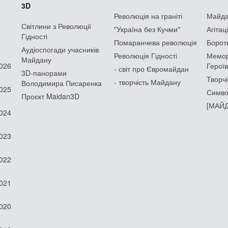
3D
Революція на граніті
Майдан
Світлини з Революції
"Україна без Кучми"
Агітац
Гідності
Помаранчева революція
Борот
Аудіоспогади учасників
Революція Гідності
Мемор
Майдану
2026
Героїв
- світ про Євромайдан
3D-панорами
Творчі
- творчість Майдану
Володимира Писаренка
2025
Симво
Проєкт Maidan3D
[МАЙД
2024
2023
2022
2021
2020