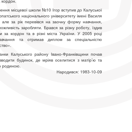
а кордон.
чення місцевої школи №10 Ігор вступив до Калуської
рпатського національного університету імені Василя
 але за рік перевівся на заочну форму навчання,
жливість заробляти. Брався за різну роботу, їздив
и за кордон та в різні міста України. У 2005 році
навчання та отримав диплом за спеціальністю
ство».
анки Калуського району Івано-Франківщини почав
зводити будинок, де мріяв оселитися з матір’ю та
ю родиною.
Народився: 1983-10-09