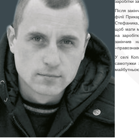
заробітки з
Після закін
філії Прика
Стефаника,
щоб мати мо
на заробітк
закінчив 
«правознав
У селі Коп
самотужки 
майбутньо