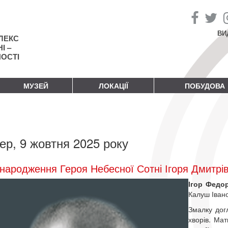
ВИ
ЛЕКС
І –
НОСТІ
МУЗЕЙ
ЛОКАЦІЇ
ПОБУДОВА
ер, 9 жовтня 2025 року
народження Героя Небесної Сотні Ігоря Дмитрі
Ігор Федо
Калуш Івано
Змалку дог
хворів. Ма