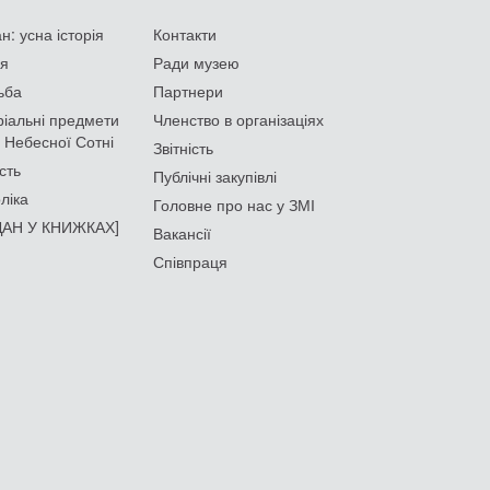
: усна історія
Контакти
ія
Ради музею
ьба
Партнери
іальні предмети
Членство в організаціях
 Небесної Сотні
Звітність
сть
Публічні закупівлі
ліка
Головне про нас у ЗМІ
АН У КНИЖКАХ]
Вакансії
Співпраця