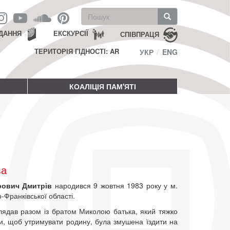
Пошукова
форма
Пошук
ДАННЯ
ЕКСКУРСІЇ
СПІВПРАЦЯ
ТЕРИТОРІЯ ГІДНОСТІ: AR
УКР
ENG
КОАЛІЦІЯ ПАМ'ЯТІ
ва
рович Дмитрів
народився 9 жовтня 1983 року у м.
-Франківської області.
лядав разом із братом Миколою батька, який тяжко
ти, щоб утримувати родину, була змушена їздити на