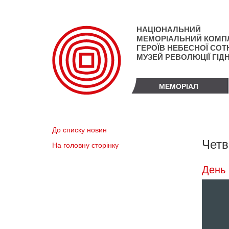
Перейти
до
основного
НАЦІОНАЛЬНИЙ
матеріалу
МЕМОРІАЛЬНИЙ КОМП
ГЕРОЇВ НЕБЕСНОЇ СОТН
МУЗЕЙ РЕВОЛЮЦІЇ ГІД
МЕМОРІАЛ
До списку новин
Четв
На головну сторінку
День 