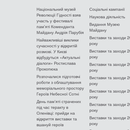
Національний музей
Соціальні кампанії
Революції Гідності взяв
Наукова діяльність
участь у фестивалі
Видання Музею
пам'яті Коменданта
Майдану
Майдану Андрія Парубія
Виставки та заходи 
Найважливіші виклики
року
сучасності у відкритій
Виставки та заходи 
розмові. У Києві
року
відбудуться «Актуальні
діалоги» Ростислава
Виставки та заходи 
Прокопюка
року
Розпочалися підготовчі
Виставки та заходи 
роботи з облаштування
року
меморіального простору
Виставки та заходи 
Героїв Небесної Сотні
року
День памʼяті страчених
Виставки та заходи 
під час теракту в
року
Оленівці: прийди на
Виставки та заходи 
відкриття виставки та
року
вшануй героїв