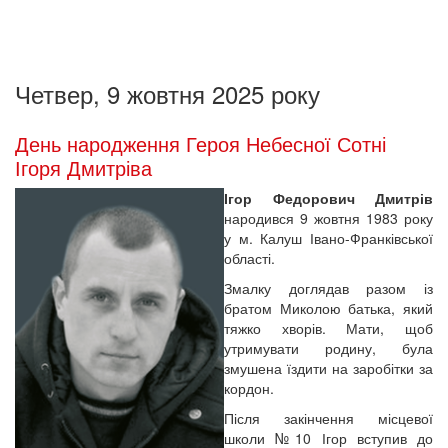
Четвер, 9 жовтня 2025 року
День народження Героя Небесної Сотні
Ігоря Дмитріва
Ігор Федорович Дмитрів
народився 9 жовтня 1983 року
у м. Калуш Івано-Франківської
області.
Змалку доглядав разом із
братом Миколою батька, який
тяжко хворів. Мати, щоб
утримувати родину, була
змушена їздити на заробітки за
кордон.
Після закінчення місцевої
школи №10 Ігор вступив до