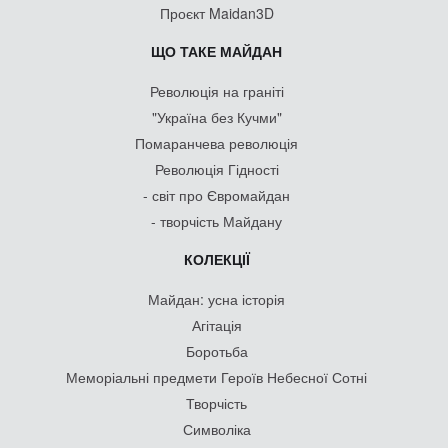
Проєкт Maidan3D
ЩО ТАКЕ МАЙДАН
Революція на граніті
"Україна без Кучми"
Помаранчева революція
Революція Гідності
- світ про Євромайдан
- творчість Майдану
КОЛЕКЦІЇ
Майдан: усна історія
Агітація
Боротьба
Меморіальні предмети Героїв Небесної Сотні
Творчість
Символіка