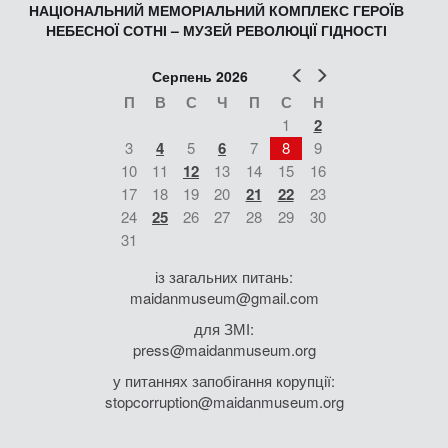
НАЦІОНАЛЬНИЙ МЕМОРІАЛЬНИЙ КОМПЛЕКС ГЕРОЇВ
НЕБЕСНОЇ СОТНІ – МУЗЕЙ РЕВОЛЮЦІЇ ГІДНОСТІ
Попер
Наст
Серпень 2026
П
В
С
Ч
П
С
Н
1
2
3
4
5
6
7
8
9
10
11
12
13
14
15
16
17
18
19
20
21
22
23
24
25
26
27
28
29
30
31
із загальних питань:
maidanmuseum@gmail.com
для ЗМІ:
press@maidanmuseum.org
у питаннях запобігання корупції:
stopcorruption@maidanmuseum.org