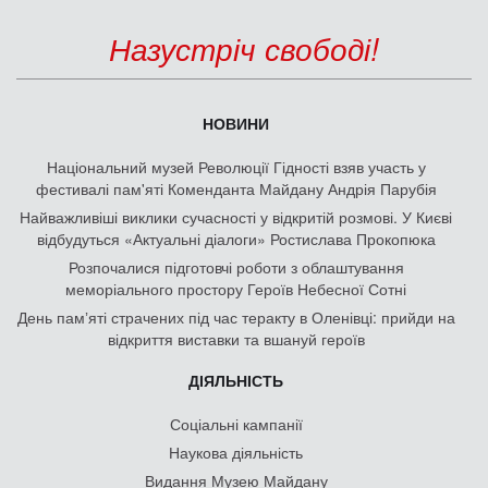
Назустріч свободі!
НОВИНИ
Національний музей Революції Гідності взяв участь у
фестивалі пам'яті Коменданта Майдану Андрія Парубія
Найважливіші виклики сучасності у відкритій розмові. У Києві
відбудуться «Актуальні діалоги» Ростислава Прокопюка
Розпочалися підготовчі роботи з облаштування
меморіального простору Героїв Небесної Сотні
День памʼяті страчених під час теракту в Оленівці: прийди на
відкриття виставки та вшануй героїв
ДІЯЛЬНІСТЬ
Соціальні кампанії
Наукова діяльність
Видання Музею Майдану