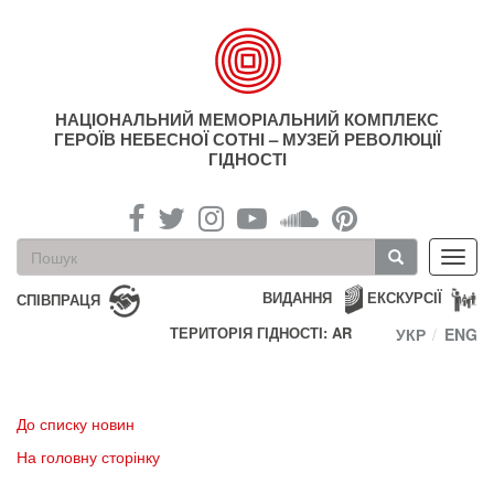
Перейти
до
основного
матеріалу
НАЦІОНАЛЬНИЙ МЕМОРІАЛЬНИЙ КОМПЛЕКС
ГЕРОЇВ НЕБЕСНОЇ СОТНІ – МУЗЕЙ РЕВОЛЮЦІЇ
ГІДНОСТІ
Пошукова
Toggl
форма
navig
Пошук
ВИДАННЯ
ЕКСКУРСІЇ
СПІВПРАЦЯ
ТЕРИТОРІЯ ГІДНОСТІ: AR
УКР
ENG
До списку новин
На головну сторінку