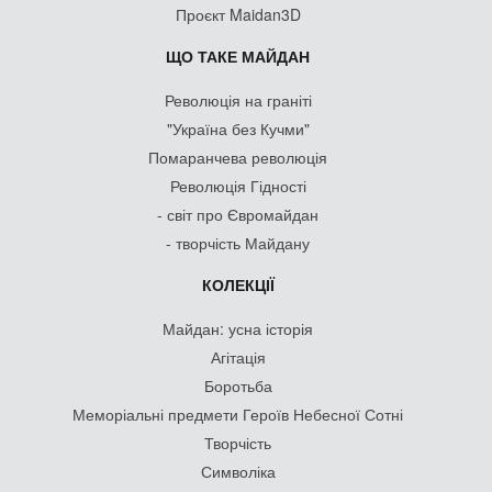
Проєкт Maidan3D
ЩО ТАКЕ МАЙДАН
Революція на граніті
"Україна без Кучми"
Помаранчева революція
Революція Гідності
- світ про Євромайдан
- творчість Майдану
КОЛЕКЦІЇ
Майдан: усна історія
Агітація
Боротьба
Меморіальні предмети Героїв Небесної Сотні
Творчість
Символіка