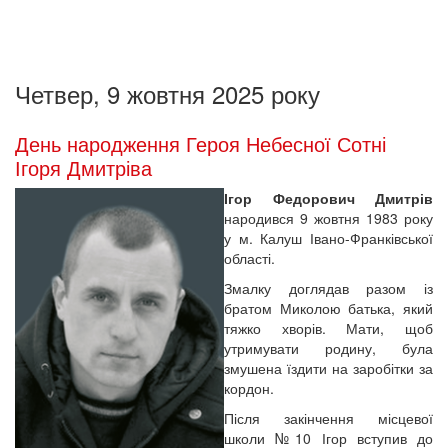
Четвер, 9 жовтня 2025 року
День народження Героя Небесної Сотні
Ігоря Дмитріва
Ігор Федорович Дмитрів
народився 9 жовтня 1983 року
у м. Калуш Івано-Франківської
області.
Змалку доглядав разом із
братом Миколою батька, який
тяжко хворів. Мати, щоб
утримувати родину, була
змушена їздити на заробітки за
кордон.
Після закінчення місцевої
школи №10 Ігор вступив до