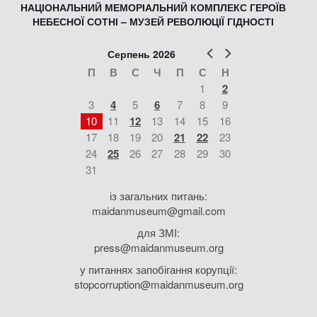
НАЦІОНАЛЬНИЙ МЕМОРІАЛЬНИЙ КОМПЛЕКС ГЕРОЇВ
НЕБЕСНОЇ СОТНІ – МУЗЕЙ РЕВОЛЮЦІЇ ГІДНОСТІ
Попер
Наст
Серпень 2026
П
В
С
Ч
П
С
Н
1
2
3
4
5
6
7
8
9
10
11
12
13
14
15
16
17
18
19
20
21
22
23
24
25
26
27
28
29
30
31
із загальних питань:
maidanmuseum@gmail.com
для ЗМІ:
press@maidanmuseum.org
у питаннях запобігання корупції:
stopcorruption@maidanmuseum.org