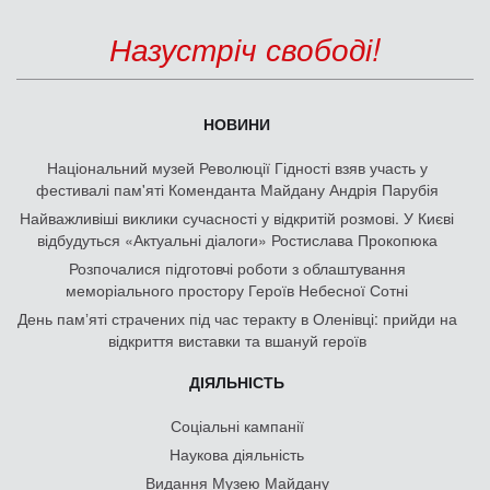
Назустріч свободі!
НОВИНИ
Національний музей Революції Гідності взяв участь у
фестивалі пам'яті Коменданта Майдану Андрія Парубія
Найважливіші виклики сучасності у відкритій розмові. У Києві
відбудуться «Актуальні діалоги» Ростислава Прокопюка
Розпочалися підготовчі роботи з облаштування
меморіального простору Героїв Небесної Сотні
День памʼяті страчених під час теракту в Оленівці: прийди на
відкриття виставки та вшануй героїв
ДІЯЛЬНІСТЬ
Соціальні кампанії
Наукова діяльність
Видання Музею Майдану