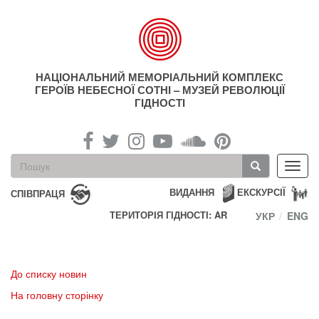
Перейти
до
основного
матеріалу
НАЦІОНАЛЬНИЙ МЕМОРІАЛЬНИЙ КОМПЛЕКС
ГЕРОЇВ НЕБЕСНОЇ СОТНІ – МУЗЕЙ РЕВОЛЮЦІЇ
ГІДНОСТІ
Пошукова
Toggl
форма
navig
Пошук
ВИДАННЯ
ЕКСКУРСІЇ
СПІВПРАЦЯ
ТЕРИТОРІЯ ГІДНОСТІ: AR
УКР
ENG
До списку новин
На головну сторінку