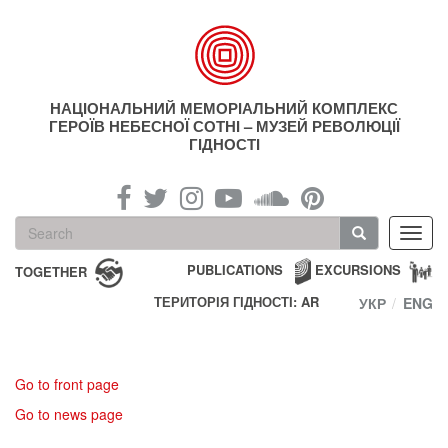
Skip
to
main
content
НАЦІОНАЛЬНИЙ МЕМОРІАЛЬНИЙ КОМПЛЕКС
ГЕРОЇВ НЕБЕСНОЇ СОТНІ – МУЗЕЙ РЕВОЛЮЦІЇ
ГІДНОСТІ
Search
Toggl
form
navig
Search
PUBLICATIONS
EXCURSIONS
TOGETHER
ТЕРИТОРІЯ ГІДНОСТІ: AR
УКР
ENG
Go to front page
Go to news page