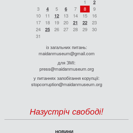
1
2
3
4
5
6
7
8
9
10
11
12
13
14
15
16
17
18
19
20
21
22
23
24
25
26
27
28
29
30
31
із загальних питань:
maidanmuseum@gmail.com
для ЗМІ:
press@maidanmuseum.org
у питаннях запобігання корупції:
stopcorruption@maidanmuseum.org
Назустріч свободі!
НОВИНИ