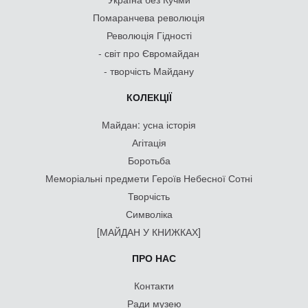
Помаранчева революція
Революція Гідності
- світ про Євромайдан
- творчість Майдану
КОЛЕКЦІЇ
Майдан: усна історія
Агітація
Боротьба
Меморіальні предмети Героїв Небесної Сотні
Творчість
Символіка
[МАЙДАН У КНИЖКАХ]
ПРО НАС
Контакти
Ради музею