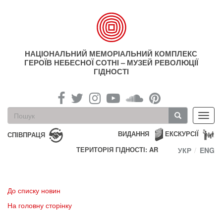
Перейти
до
основного
матеріалу
НАЦІОНАЛЬНИЙ МЕМОРІАЛЬНИЙ КОМПЛЕКС
ГЕРОЇВ НЕБЕСНОЇ СОТНІ – МУЗЕЙ РЕВОЛЮЦІЇ
ГІДНОСТІ
Пошукова
Toggl
форма
navig
Пошук
ВИДАННЯ
ЕКСКУРСІЇ
СПІВПРАЦЯ
ТЕРИТОРІЯ ГІДНОСТІ: AR
УКР
ENG
До списку новин
На головну сторінку