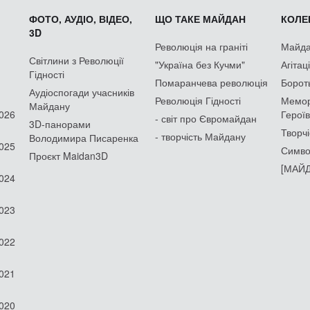
ФОТО, АУДІО, ВІДЕО,
ЩО ТАКЕ МАЙДАН
КОЛЕК
3D
Революція на граніті
Майдан
Світлини з Революції
"Україна без Кучми"
Агітац
Гідності
Помаранчева революція
Борот
Аудіоспогади учасників
Революція Гідності
Мемор
Майдану
2026
Героїв
- світ про Євромайдан
3D-панорами
Творчі
- творчість Майдану
Володимира Писаренка
2025
Симво
Проєкт Maidan3D
[МАЙД
2024
2023
2022
2021
2020