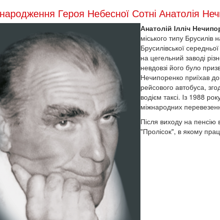
народження Героя Небесної Сотні Анатолія Не
Анатолій Ілліч Нечипо
міського типу Брусилів 
Брусилівської середньої
на цегельний заводі різн
невдовзі його було приз
Нечипоренко приїхав до
рейсового автобуса, зг
водієм таксі. Із 1988 ро
міжнародних перевезен
Після виходу на пенсію
"Пролісок", в якому прац