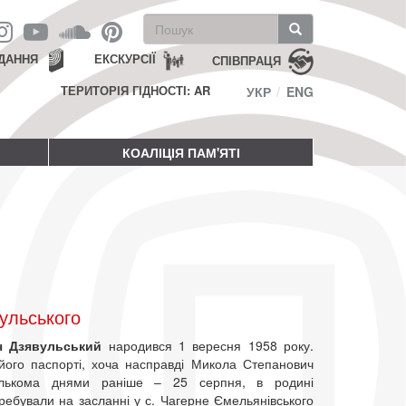
Пошукова
форма
Пошук
ДАННЯ
ЕКСКУРСІЇ
СПІВПРАЦЯ
ТЕРИТОРІЯ ГІДНОСТІ: AR
УКР
ENG
КОАЛІЦІЯ ПАМ'ЯТІ
ульського
ч Дзявульський
народився 1 вересня 1958 року.
його паспорті, хоча насправді Микола Степанович
кількома днями раніше – 25 серпня, в родині
ребували на засланні у с. Чагерне Ємельянівського