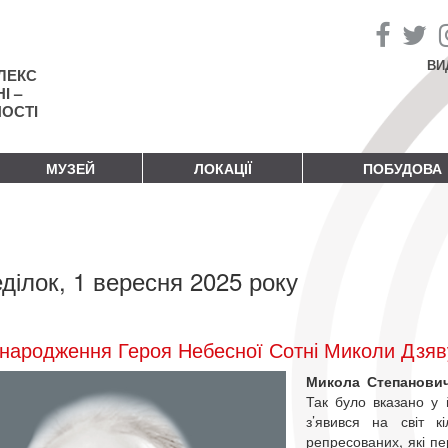
ВИ
ЛЕКС
І –
НОСТІ
МУЗЕЙ
ЛОКАЦІЇ
ПОБУДОВА
ділок, 1 вересня 2025 року
народження Героя Небесної Сотні Миколи Дзяв
Микола Степанови
Так було вказано у 
з’явився на світ 
репресованих, які пе