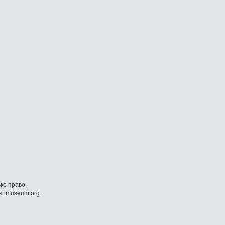
ке право.
danmuseum.org.