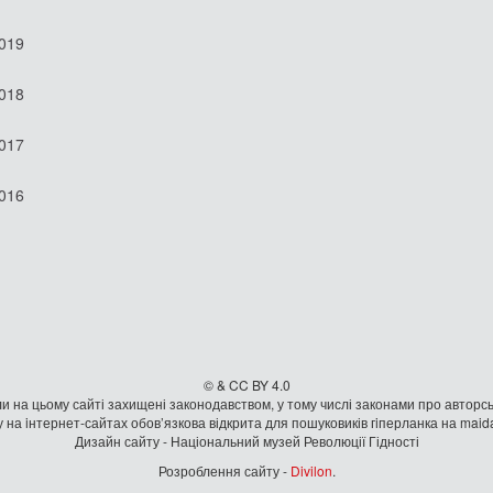
2019
2018
2017
2016
© & CC BY 4.0
и на цьому сайті захищені законодавством, у тому числі законами про авторсь
 на iнтернет-сайтах обов’язкова відкрита для пошуковиків гiперланка на mai
Дизайн сайту - Національний музей Революції Гідності
Розроблення сайту -
Divilon
.