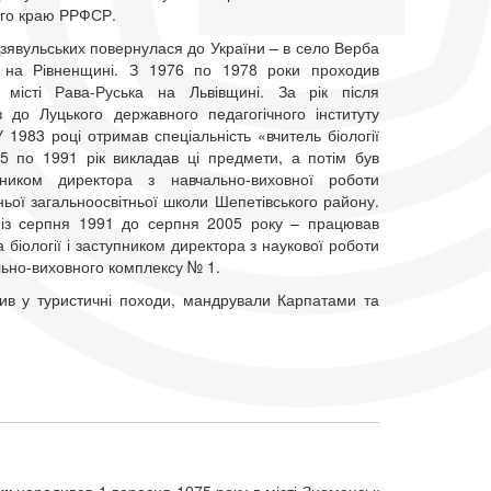
ого краю РРФСР.
зявульських повернулася до України – в село Верба
 на Рівненщині. З 1976 по 1978 роки проходив
 місті Рава-Руська на Львівщині. За рік після
ив до Луцького державного педагогічного інституту
У 1983 році отримав спеціальність «вчитель біології
85 по 1991 рік викладав ці предмети, а потім був
пником директора з навчально-виховної роботи
ьої загальноосвітньої школи Шепетівського району.
– із серпня 1991 до серпня 2005 року – працював
 біології і заступником директора з наукової роботи
льно-виховного комплексу № 1.
ив у туристичні походи, мандрували Карпатами та
ук
народився 1 вересня 1975 року в місті Знаменськ