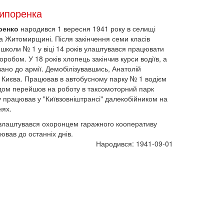
чипоренка
ренко
народився 1 вересня 1941 року в селищі
на Житомирщині. Після закінчення семи класів
 школи № 1 у віці 14 років улаштувався працювати
оробом. У 18 років хлопець закінчив курси водіїв, а
вано до армії. Демобілізувавшись, Анатолій
 Києва. Працював в автобусному парку № 1 водієм
одом перейшов на роботу в таксомоторний парк
ку працював у "Київзовніштрансі" далекобійником на
нях.
 влаштувався охоронцем гаражного кооперативу
ював до останніх днів.
Народився: 1941-09-01