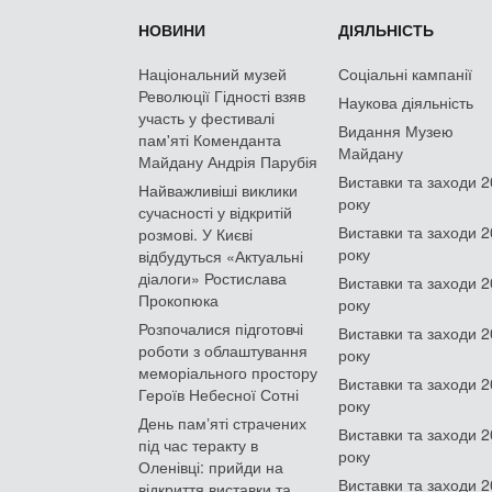
НОВИНИ
ДІЯЛЬНІСТЬ
Національний музей
Соціальні кампанії
Революції Гідності взяв
Наукова діяльність
участь у фестивалі
Видання Музею
пам'яті Коменданта
Майдану
Майдану Андрія Парубія
Виставки та заходи 
Найважливіші виклики
року
сучасності у відкритій
Виставки та заходи 
розмові. У Києві
року
відбудуться «Актуальні
діалоги» Ростислава
Виставки та заходи 
Прокопюка
року
Розпочалися підготовчі
Виставки та заходи 
роботи з облаштування
року
меморіального простору
Виставки та заходи 
Героїв Небесної Сотні
року
День памʼяті страчених
Виставки та заходи 
під час теракту в
року
Оленівці: прийди на
Виставки та заходи 
відкриття виставки та