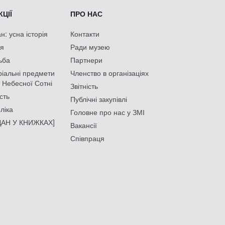
ЦІЇ
ПРО НАС
: усна історія
Контакти
ія
Ради музею
ьба
Партнери
іальні предмети
Членство в організаціях
 Небесної Сотні
Звітність
сть
Публічні закупівлі
ліка
Головне про нас у ЗМІ
АН У КНИЖКАХ]
Вакансії
Співпраця