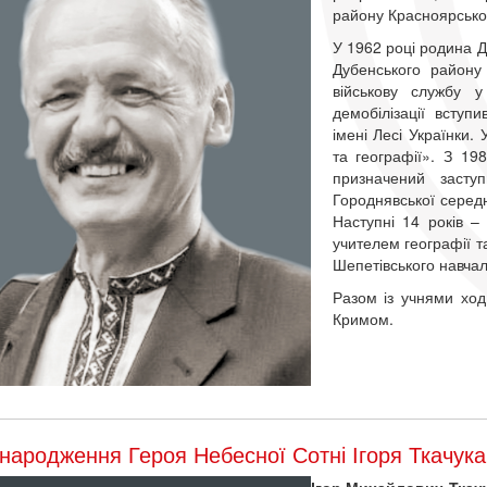
району Красноярськ
У 1962 році родина Д
Дубенського району
військову службу у
демобілізації вступ
імені Лесі Українки. 
та географії». З 19
призначений засту
Городнявської середн
Наступні 14 років 
учителем географії та
Шепетівського навча
Разом із учнями ход
Кримом.
народження Героя Небесної Сотні Ігоря Ткачука
Ігор Михайлович Ткач