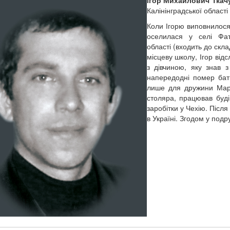
Калінінградської області 
Коли Ігорю виповнилося 
оселилася у селі Фат
області (входить до скл
місцеву школу, Ігор від
з дівчиною, яку знав 
напередодні помер бать
лише для дружини Марі
столяра, працював буді
заробітки у Чехію. Післ
в Україні. Згодом у под