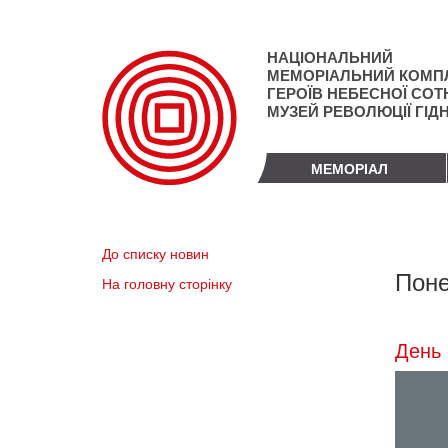
Перейти
до
основного
НАЦІОНАЛЬНИЙ
матеріалу
МЕМОРІАЛЬНИЙ КОМП
ГЕРОЇВ НЕБЕСНОЇ СОТН
МУЗЕЙ РЕВОЛЮЦІЇ ГІД
МЕМОРІАЛ
До списку новин
Поне
На головну сторінку
День 