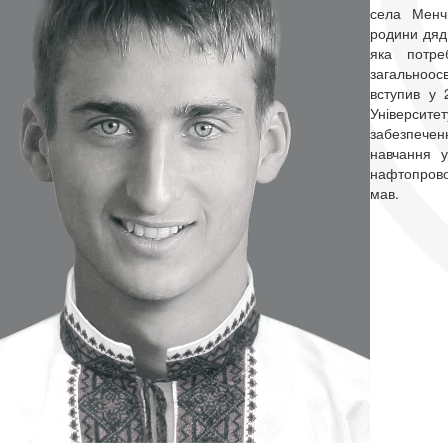
села Менчи
родини дяд
яка потре
загальноос
вступив у 
Університ
забезпече
навчання 
нафтопровод
мав.