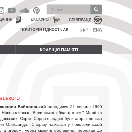
Пошукова
форма
Пошук
ДАННЯ
ЕКСКУРСІЇ
СПІВПРАЦЯ
ТЕРИТОРІЯ ГІДНОСТІ: AR
УКР
ENG
КОАЛІЦІЯ ПАМ'ЯТІ
вського
манович Байдовський
народився 21 серпня 1990
і Нововолинськ Волинської області в сім’ї Марії та
овських. Окрім Сергія в родині були старші донька
ин Олександр. Спершу навчався у Нововолинській
 а згодом, через сімейні обставини, переїхав до