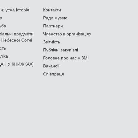
: усна історія
Контакти
ія
Ради музею
ьба
Партнери
іальні предмети
Членство в організаціях
 Небесної Сотні
Звітність
сть
Публічні закупівлі
ліка
Головне про нас у ЗМІ
АН У КНИЖКАХ]
Вакансії
Співпраця