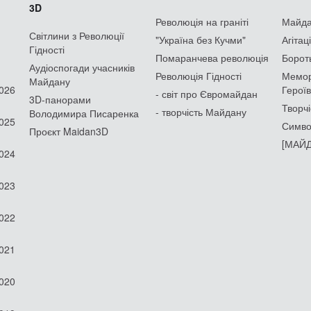
3D
Революція на граніті
Майдан
Світлини з Революції
"Україна без Кучми"
Агітац
Гідності
Помаранчева революція
Борот
Аудіоспогади учасників
Революція Гідності
Мемор
Майдану
2026
Героїв
- світ про Євромайдан
3D-панорами
Творчі
- творчість Майдану
Володимира Писаренка
2025
Симво
Проєкт Maidan3D
[МАЙД
2024
2023
2022
2021
2020