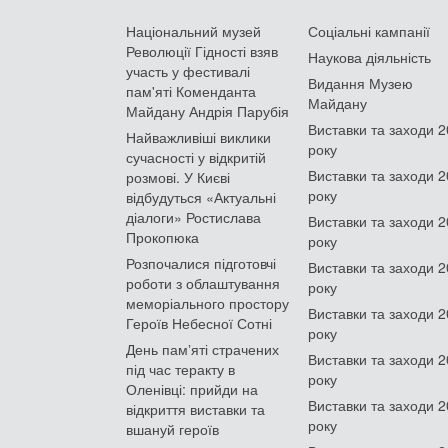
Національний музей
Соціальні кампанії
Революції Гідності взяв
Наукова діяльність
участь у фестивалі
Видання Музею
пам'яті Коменданта
Майдану
Майдану Андрія Парубія
Виставки та заходи 
Найважливіші виклики
року
сучасності у відкритій
Виставки та заходи 
розмові. У Києві
року
відбудуться «Актуальні
діалоги» Ростислава
Виставки та заходи 
Прокопюка
року
Розпочалися підготовчі
Виставки та заходи 
роботи з облаштування
року
меморіального простору
Виставки та заходи 
Героїв Небесної Сотні
року
День памʼяті страчених
Виставки та заходи 
під час теракту в
року
Оленівці: прийди на
Виставки та заходи 
відкриття виставки та
року
вшануй героїв