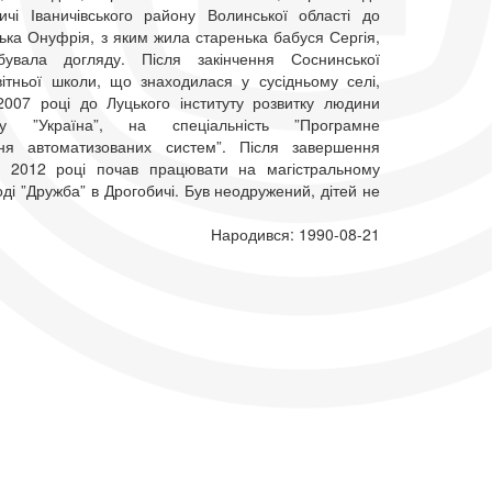
чі Іваничівського району Волинської області до
ька Онуфрія, з яким жила старенька бабуся Сергія,
бувала догляду. Після закінчення Соснинської
вітньої школи, що знаходилася у сусідньому селі,
2007 році до Луцького інституту розвитку людини
ету ”Україна”, на спеціальність ”Програмне
ння автоматизованих систем”. Після завершення
у 2012 році почав працювати на магістральному
і ”Дружба” в Дрогобичі. Був неодружений, дітей не
Народився: 1990-08-21