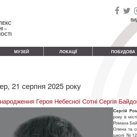
ВИ
ЛЕКС
І –
НОСТІ
МУЗЕЙ
ЛОКАЦІЇ
ПОБУДОВА
ер, 21 серпня 2025 року
народження Героя Небесної Сотні Сергія Байдо
Сергій Ро
року в міст
Романа Байд
Олена та с
школі №12,