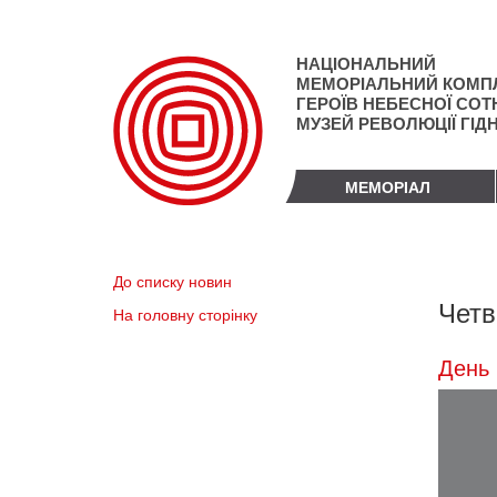
Перейти
до
основного
НАЦІОНАЛЬНИЙ
матеріалу
МЕМОРІАЛЬНИЙ КОМП
ГЕРОЇВ НЕБЕСНОЇ СОТН
МУЗЕЙ РЕВОЛЮЦІЇ ГІД
МЕМОРІАЛ
До списку новин
Четв
На головну сторінку
День 