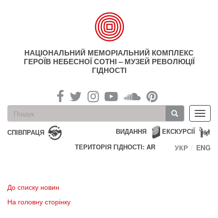
Перейти
до
основного
матеріалу
НАЦІОНАЛЬНИЙ МЕМОРІАЛЬНИЙ КОМПЛЕКС
ГЕРОЇВ НЕБЕСНОЇ СОТНІ – МУЗЕЙ РЕВОЛЮЦІЇ
ГІДНОСТІ
Пошукова
Toggl
форма
navig
Пошук
ВИДАННЯ
ЕКСКУРСІЇ
СПІВПРАЦЯ
ТЕРИТОРІЯ ГІДНОСТІ: AR
УКР
ENG
До списку новин
На головну сторінку