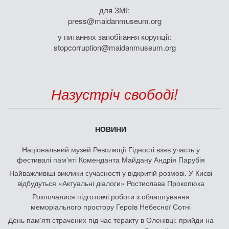
для ЗМІ:
press@maidanmuseum.org
у питаннях запобігання корупції:
stopcorruption@maidanmuseum.org
Назустріч свободі!
НОВИНИ
Національний музей Революції Гідності взяв участь у
фестивалі пам'яті Коменданта Майдану Андрія Парубія
Найважливіші виклики сучасності у відкритій розмові. У Києві
відбудуться «Актуальні діалоги» Ростислава Прокопюка
Розпочалися підготовчі роботи з облаштування
меморіального простору Героїв Небесної Сотні
День памʼяті страчених під час теракту в Оленівці: прийди на