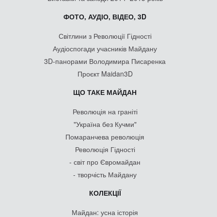
ФОТО, АУДІО, ВІДЕО, 3D
Світлини з Революції Гідності
Аудіоспогади учасників Майдану
3D-панорами Володимира Писаренка
Проєкт Maidan3D
ЩО ТАКЕ МАЙДАН
Революція на граніті
"Україна без Кучми"
Помаранчева революція
Революція Гідності
- світ про Євромайдан
- творчість Майдану
КОЛЕКЦІЇ
Майдан: усна історія