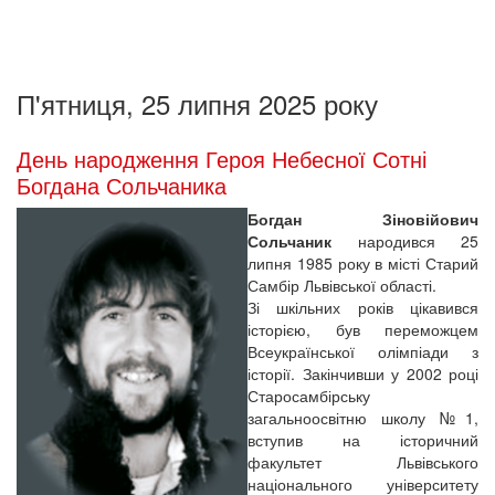
П'ятниця, 25 липня 2025 року
День народження Героя Небесної Сотні
Богдана Сольчаника
Богдан Зіновійович
Сольчаник
народився 25
липня 1985 року в місті Старий
Самбір Львівської області.
Зі шкільних років цікавився
історією, був переможцем
Всеукраїнської олімпіади з
історії. Закінчивши у 2002 році
Старосамбірську
загальноосвітню школу №1,
вступив на історичний
факультет Львівського
національного університету