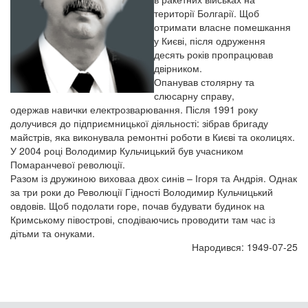
території Болгарії. Щоб
отримати власне помешкання
у Києві, після одруження
десять років пропрацював
двірником.
Опанував столярну та
слюсарну справу,
одержав навички електрозварювання. Після 1991 року
долучився до підприємницької діяльності: зібрав бригаду
майстрів, яка виконувала ремонтні роботи в Києві та околицях.
У 2004 році Володимир Кульчицький був учасником
Помаранчевої революції.
Разом із дружиною виховаа двох синів – Ігоря та Андрія. Однак
за три роки до Революції Гідності Володимир Кульчицький
овдовів. Щоб подолати горе, почав будувати будинок на
Кримському півострові, сподіваючись проводити там час із
дітьми та онуками.
Народився: 1949-07-25