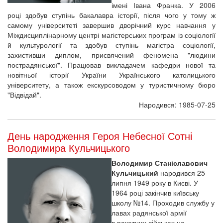
імені Івана Франка. У 2006
році здобув ступінь бакалавра історії, після чого у тому ж
самому університеті завершив дворічний курс навчання у
Міждисциплінарному центрі магістерських програм із соціології
й культурології та здобув ступінь магістра соціології,
захистивши диплом, присвячений феномена "людини
пострадянської". Працював викладачем кафедри нової та
новітньої історії України Українського католицького
університету, а також екскурсоводом у туристичному бюро
"Відвідай".
Народився: 1985-07-25
День народження Героя Небесної Сотні
Володимира Кульчицького
Володимир Станіславович
Кульчицький
народився 25
липня 1949 року в Києві. У
1964 році закінчив київську
школу №14. Проходив службу у
лавах радянської армії
в ракетних військах на