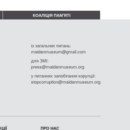
КОАЛІЦІЯ ПАМ'ЯТІ
із загальних питань:
maidanmuseum@gmail.com
для ЗМІ:
press@maidanmuseum.org
у питаннях запобігання корупції:
stopcorruption@maidanmuseum.org
ЦІЇ
ПРО НАС