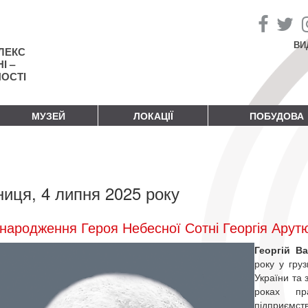
ВИ
ЛЕКС
І –
НОСТІ
МУЗЕЙ
ЛОКАЦІЇ
ПОБУДОВА
ниця, 4 липня 2025 року
народження Героя Небесної Сотні Георгія Арут
Георгій В
року у груз
України та 
роках пр
підприємст