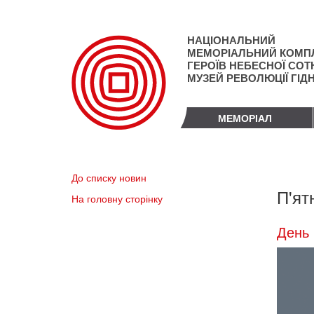
Перейти
до
основного
НАЦІОНАЛЬНИЙ
матеріалу
МЕМОРІАЛЬНИЙ КОМП
ГЕРОЇВ НЕБЕСНОЇ СОТН
МУЗЕЙ РЕВОЛЮЦІЇ ГІД
МЕМОРІАЛ
До списку новин
П'ят
На головну сторінку
День 