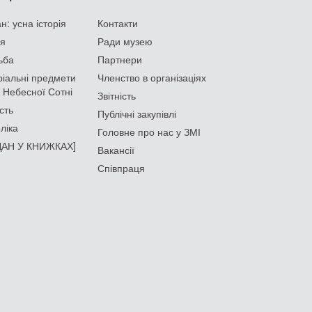
: усна історія
Контакти
ія
Ради музею
ьба
Партнери
іальні предмети
Членство в організаціях
 Небесної Сотні
Звітність
сть
Публічні закупівлі
ліка
Головне про нас у ЗМІ
АН У КНИЖКАХ]
Вакансії
Співпраця