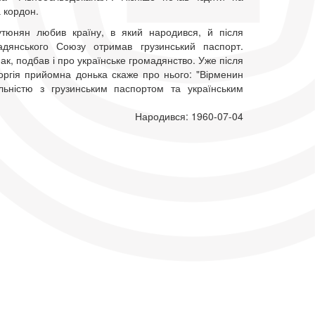
а кордон.
утюнян любив країну, в який народився, й після
адянського Союзу отримав грузинський паспорт.
ак, подбав і про українське громадянство. Уже після
еоргія прийомна донька скаже про нього: "Вірменин
льністю з грузинським паспортом та українським
Народився: 1960-07-04