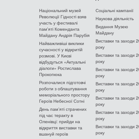
Національний музей
Соціальні кампанії
Революції Гідності взяв
Наукова діяльність
участь у фестивалі
Видання Музею
пам'яті Коменданта
Майдану
Майдану Андрія Парубія
Виставки та заходи 
Найважливіші виклики
року
сучасності у відкритій
Виставки та заходи 
розмові. У Києві
року
відбудуться «Актуальні
діалоги» Ростислава
Виставки та заходи 
Прокопюка
року
Розпочалися підготовчі
Виставки та заходи 
роботи з облаштування
року
меморіального простору
Виставки та заходи 
Героїв Небесної Сотні
року
День памʼяті страчених
Виставки та заходи 
під час теракту в
року
Оленівці: прийди на
Виставки та заходи 
відкриття виставки та
року
вшануй героїв