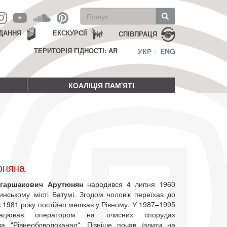
Пошукова
форма
Пошук
ДАННЯ
ЕКСКУРСІЇ
СПІВПРАЦЯ
ТЕРИТОРІЯ ГІДНОСТІ: AR
УКР
ENG
КОАЛІЦІЯ ПАМ'ЯТІ
юняна
агаршакович Арутюнян
народився 4 липня 1960
инському місті Батумі. Згодом чоловік переїхав до
з 1981 року постійно мешкав у Рівному. У 1987–1995
ацював оператором на очисних спорудах
ва "Рівнеоблводоканал". Пізніше почав їздити на