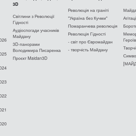
3D
Революція на граніті
Майдан
Світлини з Революції
"Україна без Кучми"
Агітац
Гідності
Помаранчева революція
Борот
Аудіоспогади учасників
Революція Гідності
Мемор
Майдану
2026
Героїв
- світ про Євромайдан
3D-панорами
Творчі
- творчість Майдану
Володимира Писаренка
2025
Симво
Проєкт Maidan3D
[МАЙД
2024
2023
2022
2021
2020