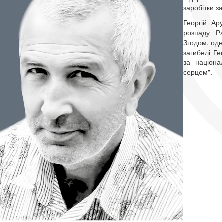
заробітки з
Георгій Ар
розпаду Р
Згодом, одн
загибелі Г
за націона
серцем".