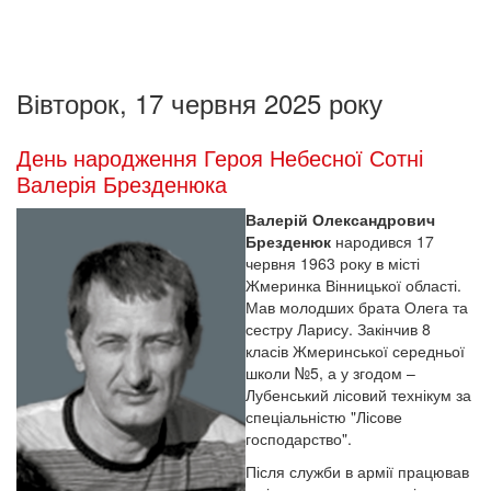
Вівторок, 17 червня 2025 року
День народження Героя Небесної Сотні
Валерія Брезденюка
Валерій Олександрович
Брезденюк
народився 17
червня 1963 року в місті
Жмеринка Вінницької області.
Мав молодших брата Олега та
сестру Ларису. Закінчив 8
класів Жмеринської середньої
школи №5, а у згодом –
Лубенський лісовий технікум за
спеціальністю "Лісове
господарство".
Після служби в армії працював