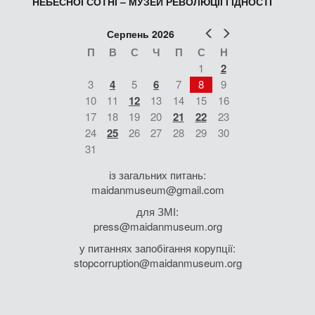
НЕБЕСНОЇ СОТНІ – МУЗЕЙ РЕВОЛЮЦІЇ ГІДНОСТІ
Попер
Наст
Серпень 2026
П
В
С
Ч
П
С
Н
1
2
3
4
5
6
7
8
9
10
11
12
13
14
15
16
17
18
19
20
21
22
23
24
25
26
27
28
29
30
31
із загальних питань:
maidanmuseum@gmail.com
для ЗМІ:
press@maidanmuseum.org
у питаннях запобігання корупції:
stopcorruption@maidanmuseum.org