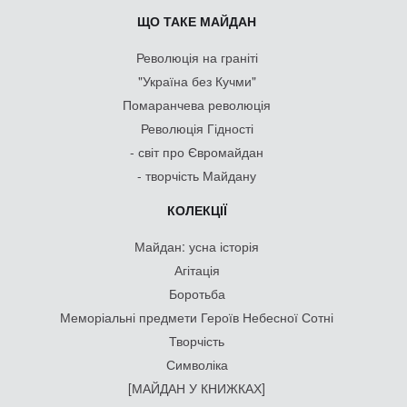
ЩО ТАКЕ МАЙДАН
Революція на граніті
"Україна без Кучми"
Помаранчева революція
Революція Гідності
- світ про Євромайдан
- творчість Майдану
КОЛЕКЦІЇ
Майдан: усна історія
Агітація
Боротьба
Меморіальні предмети Героїв Небесної Сотні
Творчість
Символіка
[МАЙДАН У КНИЖКАХ]