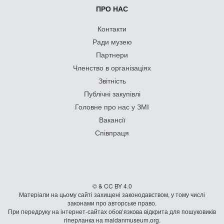
ПРО НАС
Контакти
Ради музею
Партнери
Членство в організаціях
Звітність
Публічні закупівлі
Головне про нас у ЗМІ
Вакансії
Співпраця
© & CC BY 4.0
Матеріали на цьому сайті захищені законодавством, у тому числі
законами про авторське право.
При передруку на iнтернет-сайтах обов’язкова відкрита для пошуковиків
гiперланка на maidanmuseum.org.