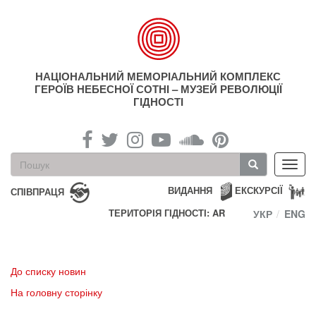
Перейти
до
основного
матеріалу
НАЦІОНАЛЬНИЙ МЕМОРІАЛЬНИЙ КОМПЛЕКС
ГЕРОЇВ НЕБЕСНОЇ СОТНІ – МУЗЕЙ РЕВОЛЮЦІЇ
ГІДНОСТІ
Пошукова
Toggl
форма
navig
Пошук
ВИДАННЯ
ЕКСКУРСІЇ
СПІВПРАЦЯ
ТЕРИТОРІЯ ГІДНОСТІ: AR
УКР
ENG
До списку новин
На головну сторінку