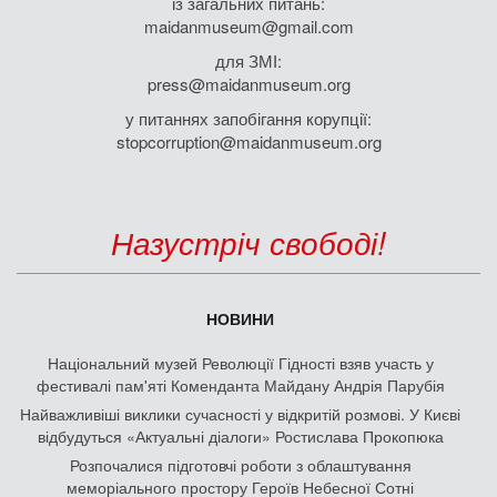
із загальних питань:
maidanmuseum@gmail.com
для ЗМІ:
press@maidanmuseum.org
у питаннях запобігання корупції:
stopcorruption@maidanmuseum.org
Назустріч свободі!
НОВИНИ
Національний музей Революції Гідності взяв участь у
фестивалі пам'яті Коменданта Майдану Андрія Парубія
Найважливіші виклики сучасності у відкритій розмові. У Києві
відбудуться «Актуальні діалоги» Ростислава Прокопюка
Розпочалися підготовчі роботи з облаштування
меморіального простору Героїв Небесної Сотні