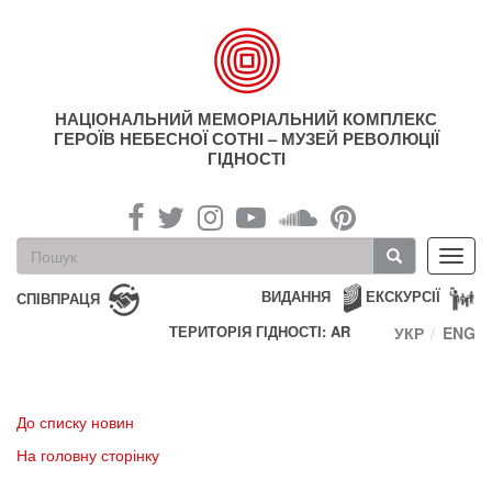
Перейти
до
основного
матеріалу
НАЦІОНАЛЬНИЙ МЕМОРІАЛЬНИЙ КОМПЛЕКС
ГЕРОЇВ НЕБЕСНОЇ СОТНІ – МУЗЕЙ РЕВОЛЮЦІЇ
ГІДНОСТІ
Пошукова
Toggl
форма
navig
Пошук
ВИДАННЯ
ЕКСКУРСІЇ
СПІВПРАЦЯ
ТЕРИТОРІЯ ГІДНОСТІ: AR
УКР
ENG
До списку новин
На головну сторінку