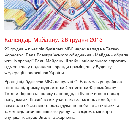
Календар Майдану. 26 грудня 2013
26 грудня – пікет під будівлею МВС через напад на Тетяну
Чорновол; Рада Всеукраїнського об’єднання «Майдан» обрала
членів президії Ради Майдану; Штабу національного спротиву
відмовлено у подовженні оренди приміщень у Будинку
Федерації профспілок України.
Вранці під будівлею МВС на вулиці О. Богомольця пройшов
пікет на підтримку журналістки й активістки Євромайдану
Тетяни Чорновол, на яку напередодні було вчинено напад
невідомими. В акції взяли участь кілька сотень людей, які
вимагали об’єктивного розслідування побиття активістки, а
також відставки нинішнього уряду та, зокрема, міністра
внутрішніх справ Віталія Захарченка.