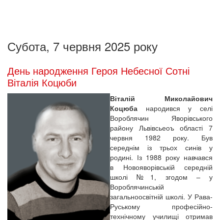
Субота, 7 червня 2025 року
День народження Героя Небесної Сотні
Віталія Коцюби
Віталій Миколайович
Коцюба
народився у селі
Вороблячин Яворівського
району Львівсьеоъ області 7
червня 1982 року. Був
середнім із трьох синів у
родині. Із 1988 року навчався
в Новояворівській середній
школі №1, згодом – у
Вороблячинській
загальноосвітній школі. У Рава-
Руському професійно-
технічному училищі отримав