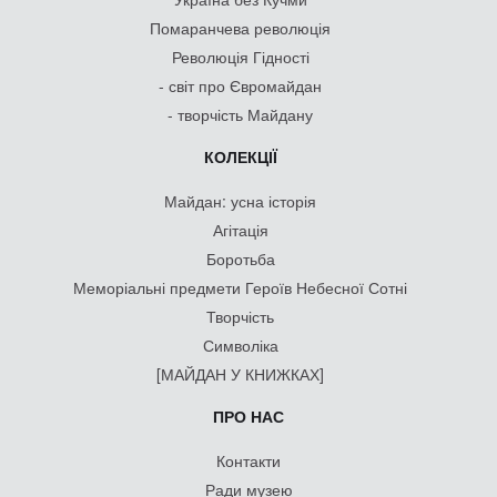
Помаранчева революція
Революція Гідності
- світ про Євромайдан
- творчість Майдану
КОЛЕКЦІЇ
Майдан: усна історія
Агітація
Боротьба
Меморіальні предмети Героїв Небесної Сотні
Творчість
Символіка
[МАЙДАН У КНИЖКАХ]
ПРО НАС
Контакти
Ради музею