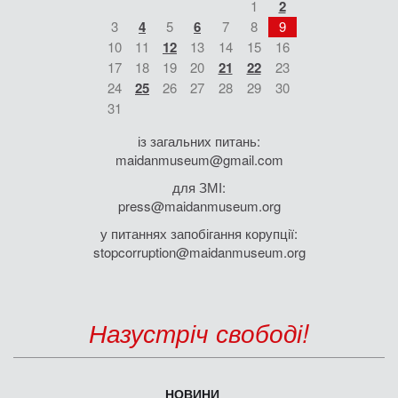
1
2
3
4
5
6
7
8
9
10
11
12
13
14
15
16
17
18
19
20
21
22
23
24
25
26
27
28
29
30
31
із загальних питань:
maidanmuseum@gmail.com
для ЗМІ:
press@maidanmuseum.org
у питаннях запобігання корупції:
stopcorruption@maidanmuseum.org
Назустріч свободі!
НОВИНИ