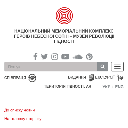
Перейти
до
основного
матеріалу
НАЦІОНАЛЬНИЙ МЕМОРІАЛЬНИЙ КОМПЛЕКС
ГЕРОЇВ НЕБЕСНОЇ СОТНІ – МУЗЕЙ РЕВОЛЮЦІЇ
ГІДНОСТІ
Пошукова
Toggl
форма
navig
Пошук
ВИДАННЯ
ЕКСКУРСІЇ
СПІВПРАЦЯ
ТЕРИТОРІЯ ГІДНОСТІ: AR
УКР
ENG
До списку новин
На головну сторінку