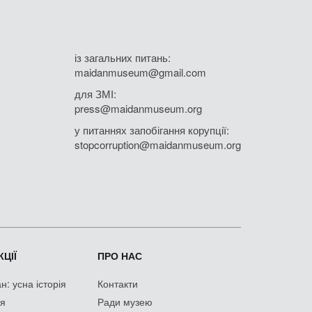
із загальних питань:
maidanmuseum@gmail.com
для ЗМІ:
press@maidanmuseum.org
у питаннях запобігання корупції:
stopcorruption@maidanmuseum.org
ЦІЇ
ПРО НАС
: усна історія
Контакти
ія
Ради музею