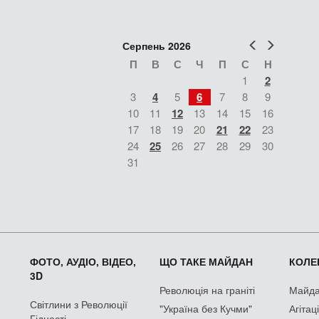
Попер
Наст
Серпень 2026
П
В
С
Ч
П
С
Н
1
2
3
4
5
6
7
8
9
10
11
12
13
14
15
16
17
18
19
20
21
22
23
24
25
26
27
28
29
30
31
ФОТО, АУДІО, ВІДЕО,
ЩО ТАКЕ МАЙДАН
КОЛЕК
3D
Революція на граніті
Майдан
Світлини з Революції
"Україна без Кучми"
Агітац
Гідності