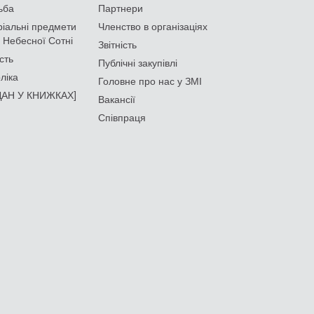
ьба
Партнери
іальні предмети
Членство в організаціях
 Небесної Сотні
Звітність
сть
Публічні закупівлі
ліка
Головне про нас у ЗМІ
АН У КНИЖКАХ]
Вакансії
Співпраця