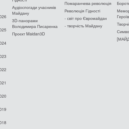
Помаранчева революція
Борот
Аудіоспогади учасників
Революція Гідності
Мемор
Майдану
2026
Героїв
- світ про Євромайдан
3D-панорами
Творчі
- творчість Майдану
Володимира Писаренка
2025
Симво
Проєкт Maidan3D
[МАЙД
2024
2023
2022
2021
2020
2019
2018