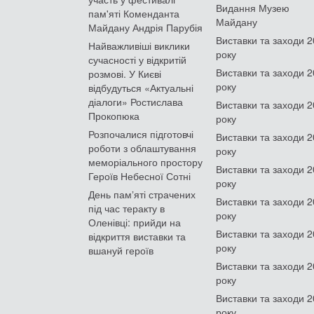
Видання Музею
пам'яті Коменданта
Майдану
Майдану Андрія Парубія
Виставки та заходи 
Найважливіші виклики
року
сучасності у відкритій
Виставки та заходи 
розмові. У Києві
року
відбудуться «Актуальні
діалоги» Ростислава
Виставки та заходи 
Прокопюка
року
Розпочалися підготовчі
Виставки та заходи 
роботи з облаштування
року
меморіального простору
Виставки та заходи 
Героїв Небесної Сотні
року
День памʼяті страчених
Виставки та заходи 
під час теракту в
року
Оленівці: прийди на
Виставки та заходи 
відкриття виставки та
року
вшануй героїв
Виставки та заходи 
року
Виставки та заходи 
року