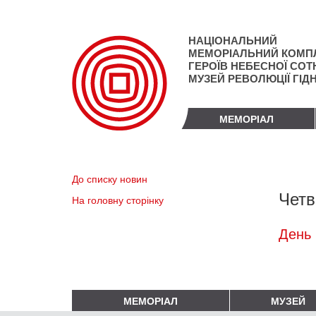
Перейти
до
основного
НАЦІОНАЛЬНИЙ
матеріалу
МЕМОРІАЛЬНИЙ КОМП
ГЕРОЇВ НЕБЕСНОЇ СОТН
МУЗЕЙ РЕВОЛЮЦІЇ ГІД
МЕМОРІАЛ
До списку новин
Четв
На головну сторінку
День 
МЕМОРІАЛ
МУЗЕЙ