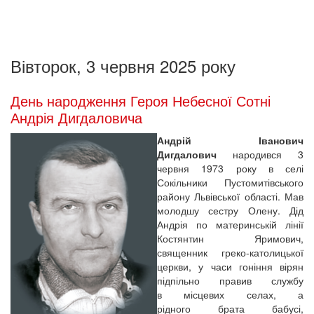
Вівторок, 3 червня 2025 року
День народження Героя Небесної Сотні
Андрія Дигдаловича
Андрій Іванович
Дигдалович
народився 3
червня 1973 року в селі
Сокільники Пустомитівського
району Львівської області. Мав
молодшу сестру Олену. Дід
Андрія по материнській лінії
Костянтин Яримович,
священник греко-католицької
церкви, у часи гоніння вірян
підпільно правив службу
в місцевих селах, а
рідного брата бабусі,