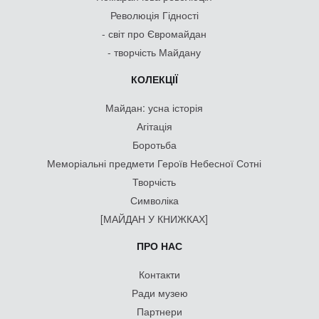
Революція Гідності
- світ про Євромайдан
- творчість Майдану
КОЛЕКЦІЇ
Майдан: усна історія
Агітація
Боротьба
Меморіальні предмети Героїв Небесної Сотні
Творчість
Символіка
[МАЙДАН У КНИЖКАХ]
ПРО НАС
Контакти
Ради музею
Партнери