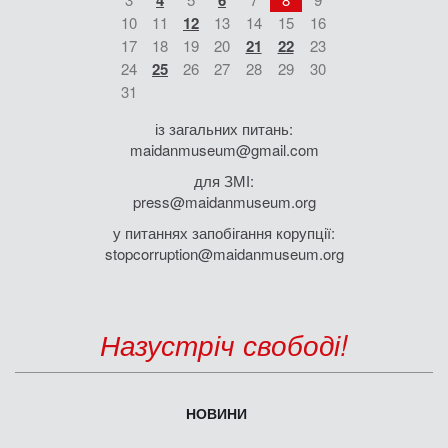
4
6
10
11
12
13
14
15
16
17
18
19
20
21
22
23
24
25
26
27
28
29
30
31
із загальних питань:
maidanmuseum@gmail.com
для ЗМІ:
press@maidanmuseum.org
у питаннях запобігання корупції:
stopcorruption@maidanmuseum.org
Назустріч свободі!
НОВИНИ