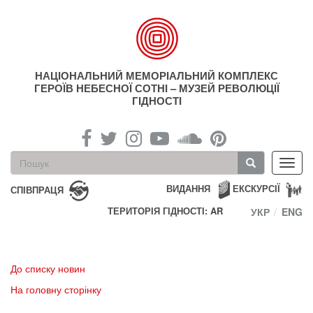
Перейти
до
основного
матеріалу
НАЦІОНАЛЬНИЙ МЕМОРІАЛЬНИЙ КОМПЛЕКС
ГЕРОЇВ НЕБЕСНОЇ СОТНІ – МУЗЕЙ РЕВОЛЮЦІЇ
ГІДНОСТІ
Пошукова
Toggl
форма
navig
Пошук
ВИДАННЯ
ЕКСКУРСІЇ
СПІВПРАЦЯ
ТЕРИТОРІЯ ГІДНОСТІ: AR
УКР
ENG
До списку новин
На головну сторінку