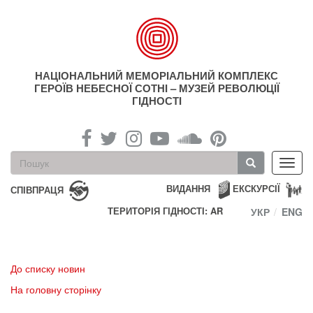
Перейти
до
основного
матеріалу
НАЦІОНАЛЬНИЙ МЕМОРІАЛЬНИЙ КОМПЛЕКС
ГЕРОЇВ НЕБЕСНОЇ СОТНІ – МУЗЕЙ РЕВОЛЮЦІЇ
ГІДНОСТІ
Пошукова
Toggl
форма
navig
Пошук
ВИДАННЯ
ЕКСКУРСІЇ
СПІВПРАЦЯ
ТЕРИТОРІЯ ГІДНОСТІ: AR
УКР
ENG
До списку новин
На головну сторінку