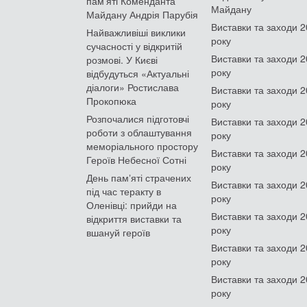
пам'яті Коменданта
Майдану
Майдану Андрія Парубія
Виставки та заходи 
Найважливіші виклики
року
сучасності у відкритій
Виставки та заходи 
розмові. У Києві
року
відбудуться «Актуальні
діалоги» Ростислава
Виставки та заходи 
Прокопюка
року
Розпочалися підготовчі
Виставки та заходи 
роботи з облаштування
року
меморіального простору
Виставки та заходи 
Героїв Небесної Сотні
року
День памʼяті страчених
Виставки та заходи 
під час теракту в
року
Оленівці: прийди на
Виставки та заходи 
відкриття виставки та
року
вшануй героїв
Виставки та заходи 
року
Виставки та заходи 
року