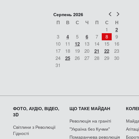
Попер
Наст
Серпень 2026
П
В
С
Ч
П
С
Н
1
2
3
4
5
6
7
8
9
10
11
12
13
14
15
16
17
18
19
20
21
22
23
24
25
26
27
28
29
30
31
ФОТО, АУДІО, ВІДЕО,
ЩО ТАКЕ МАЙДАН
КОЛЕК
3D
Революція на граніті
Майдан
Світлини з Революції
"Україна без Кучми"
Агітац
Гідності
Помаранчева революція
Борот