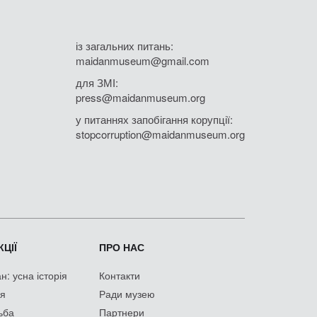
із загальних питань:
maidanmuseum@gmail.com
для ЗМІ:
press@maidanmuseum.org
у питаннях запобігання корупції:
stopcorruption@maidanmuseum.org
ЦІЇ
ПРО НАС
: усна історія
Контакти
ія
Ради музею
ьба
Партнери