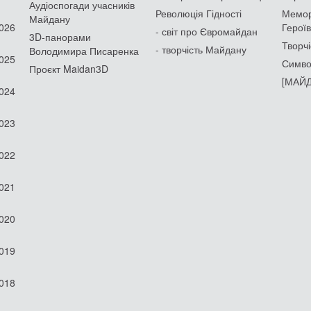
Аудіоспогади учасників
Революція Гідності
Мемор
Майдану
2026
Героїв
- світ про Євромайдан
3D-панорами
Творчі
- творчість Майдану
Володимира Писаренка
2025
Симво
Проєкт Maidan3D
[МАЙД
2024
2023
2022
2021
2020
2019
2018