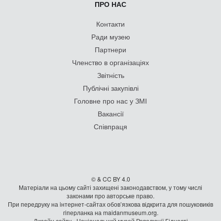
ПРО НАС
Контакти
Ради музею
Партнери
Членство в організаціях
Звітність
Публічні закупівлі
Головне про нас у ЗМІ
Вакансії
Співпраця
© & CC BY 4.0
Матеріали на цьому сайті захищені законодавством, у тому числі
законами про авторське право.
При передруку на iнтернет-сайтах обов’язкова відкрита для пошуковиків
гiперланка на maidanmuseum.org.
Дизайн сайту - Національний музей Революції Гідності