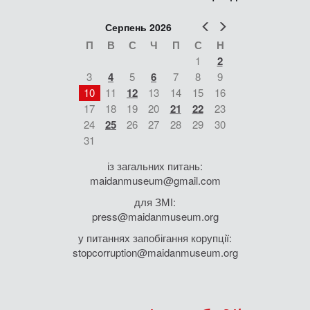
Попер
Наст
Серпень 2026
П
В
С
Ч
П
С
Н
1
2
3
4
5
6
7
8
9
10
11
12
13
14
15
16
17
18
19
20
21
22
23
24
25
26
27
28
29
30
31
із загальних питань:
maidanmuseum@gmail.com
для ЗМІ:
press@maidanmuseum.org
у питаннях запобігання корупції:
stopcorruption@maidanmuseum.org