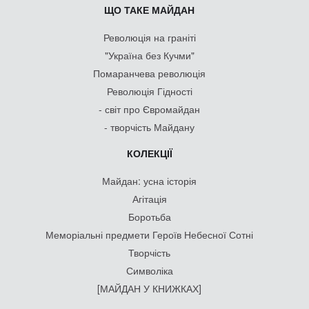
ЩО ТАКЕ МАЙДАН
Революція на граніті
"Україна без Кучми"
Помаранчева революція
Революція Гідності
- світ про Євромайдан
- творчість Майдану
КОЛЕКЦІЇ
Майдан: усна історія
Агітація
Боротьба
Меморіальні предмети Героїв Небесної Сотні
Творчість
Символіка
[МАЙДАН У КНИЖКАХ]