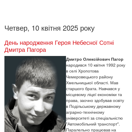
Четвер, 10 квітня 2025 року
День народження Героя Небесної Сотні
Дмитра Пагора
Дмитро Олексійович Пагор
народився 10 квітня 1992 року
в селі Хропотова
Чемеровецького району
Хмельницької області. Мав
старшого брата. Навчався у
місцевому ліцеї економіки та
права, заочно здобував освіту
в Подільському державному
аграрно-технічному
університеті за спеціальністю
"Автомобільний транспорт".
Паралельно працював на