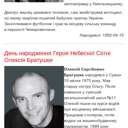
автозаправці у Хмельницькому.
Дмитро змалку цікавився технікою, сам змайстрував мотоцикл,
на якому закріпив пошитий бабусею прапор України.
Захоплювався футболом і грав за місцеву сільську команду
в першості Чемеровеччини.
Народився: 1992-04-10
День народження Героя Небесної Сотні
Олексія Братушки
Олексій Сергійович
Братушка
народився у Сумах
10 квітня 1975 року. Мав
старшу сестру Ольгу. Після
навчання у сумській
загальноосвітній школі №11
Олексій пішов на курси водіїв
при місцевому військкоматі.
Працював столяром, потім
водієи на машинобудівному
підприємстві. 1999 року