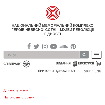
Перейти
до
основного
матеріалу
НАЦІОНАЛЬНИЙ МЕМОРІАЛЬНИЙ КОМПЛЕКС
ГЕРОЇВ НЕБЕСНОЇ СОТНІ – МУЗЕЙ РЕВОЛЮЦІЇ
ГІДНОСТІ
Пошукова
Toggl
форма
navig
Пошук
ВИДАННЯ
ЕКСКУРСІЇ
СПІВПРАЦЯ
ТЕРИТОРІЯ ГІДНОСТІ: AR
УКР
ENG
До списку новин
На головну сторінку