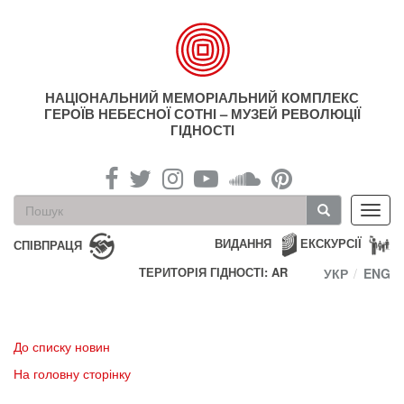
Перейти
до
основного
матеріалу
НАЦІОНАЛЬНИЙ МЕМОРІАЛЬНИЙ КОМПЛЕКС
ГЕРОЇВ НЕБЕСНОЇ СОТНІ – МУЗЕЙ РЕВОЛЮЦІЇ
ГІДНОСТІ
Пошукова
Toggl
форма
navig
Пошук
ВИДАННЯ
ЕКСКУРСІЇ
СПІВПРАЦЯ
ТЕРИТОРІЯ ГІДНОСТІ: AR
УКР
ENG
До списку новин
На головну сторінку