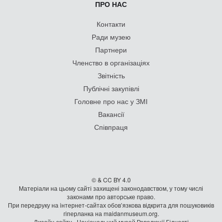
ПРО НАС
Контакти
Ради музею
Партнери
Членство в організаціях
Звітність
Публічні закупівлі
Головне про нас у ЗМІ
Вакансії
Співпраця
© & CC BY 4.0
Матеріали на цьому сайті захищені законодавством, у тому числі
законами про авторське право.
При передруку на iнтернет-сайтах обов’язкова відкрита для пошуковиків
гiперланка на maidanmuseum.org.
Дизайн сайту - Національний музей Революції Гідності