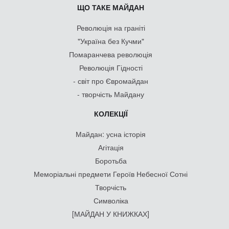
ЩО ТАКЕ МАЙДАН
Революція на граніті
"Україна без Кучми"
Помаранчева революція
Революція Гідності
- світ про Євромайдан
- творчість Майдану
КОЛЕКЦІЇ
Майдан: усна історія
Агітація
Боротьба
Меморіальні предмети Героїв Небесної Сотні
Творчість
Символіка
[МАЙДАН У КНИЖКАХ]