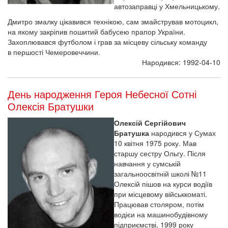
автозаправці у Хмельницькому.
Дмитро змалку цікавився технікою, сам змайстрував мотоцикл,
на якому закріпив пошитий бабусею прапор України.
Захоплювався футболом і грав за місцеву сільську команду
в першості Чемеровеччини.
Народився: 1992-04-10
День народження Героя Небесної Сотні
Олексія Братушки
Олексій Сергійович
Братушка
народився у Сумах
10 квітня 1975 року. Мав
старшу сестру Ольгу. Після
навчання у сумській
загальноосвітній школі №11
Олексій пішов на курси водіїв
при місцевому військкоматі.
Працював столяром, потім
водієи на машинобудівному
підприємстві. 1999 року