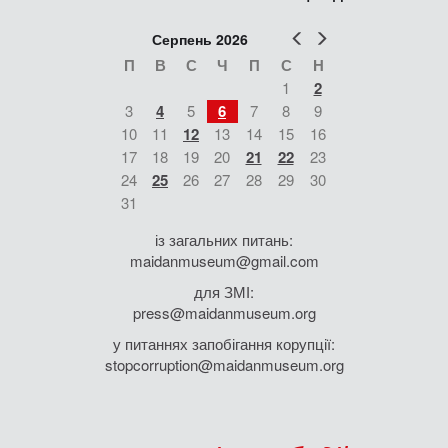
Попер
Наст
Серпень 2026
П
В
С
Ч
П
С
Н
1
2
3
4
5
6
7
8
9
10
11
12
13
14
15
16
17
18
19
20
21
22
23
24
25
26
27
28
29
30
31
із загальних питань:
maidanmuseum@gmail.com
для ЗМІ:
press@maidanmuseum.org
у питаннях запобігання корупції:
stopcorruption@maidanmuseum.org