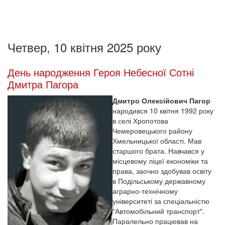
Четвер, 10 квітня 2025 року
День народження Героя Небесної Сотні
Дмитра Пагора
Дмитро Олексійович Пагор
народився 10 квітня 1992 року
в селі Хропотова
Чемеровецького району
Хмельницької області. Мав
старшого брата. Навчався у
місцевому ліцеї економіки та
права, заочно здобував освіту
в Подільському державному
аграрно-технічному
університеті за спеціальністю
"Автомобільний транспорт".
Паралельно працював на