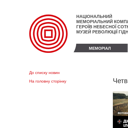
Перейти
до
основного
НАЦІОНАЛЬНИЙ
матеріалу
МЕМОРІАЛЬНИЙ КОМП
ГЕРОЇВ НЕБЕСНОЇ СОТН
МУЗЕЙ РЕВОЛЮЦІЇ ГІД
МЕМОРІАЛ
До списку новин
Четв
На головну сторінку