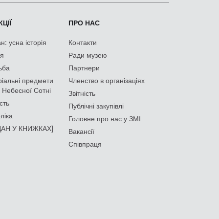
ЦІЇ
ПРО НАС
: усна історія
Контакти
ія
Ради музею
ьба
Партнери
іальні предмети
Членство в організаціях
 Небесної Сотні
Звітність
сть
Публічні закупівлі
ліка
Головне про нас у ЗМІ
АН У КНИЖКАХ]
Вакансії
Співпраця