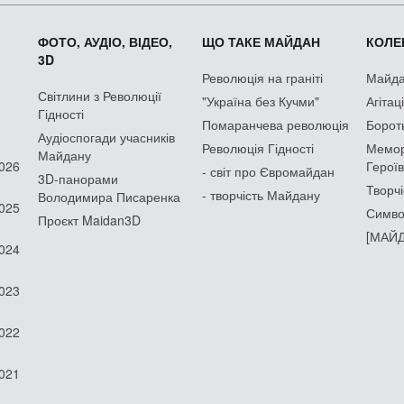
ФОТО, АУДІО, ВІДЕО,
ЩО ТАКЕ МАЙДАН
КОЛЕК
3D
Революція на граніті
Майдан
Світлини з Революції
"Україна без Кучми"
Агітац
Гідності
Помаранчева революція
Борот
Аудіоспогади учасників
Революція Гідності
Мемор
Майдану
2026
Героїв
- світ про Євромайдан
3D-панорами
Творчі
- творчість Майдану
Володимира Писаренка
2025
Симво
Проєкт Maidan3D
[МАЙД
2024
2023
2022
2021