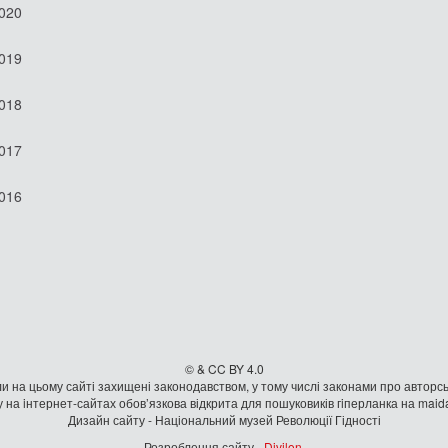
2020
2019
2018
2017
2016
© & CC BY 4.0
и на цьому сайті захищені законодавством, у тому числі законами про авторсь
 на iнтернет-сайтах обов’язкова відкрита для пошуковиків гiперланка на mai
Дизайн сайту - Національний музей Революції Гідності
Розроблення сайту -
Divilon
.