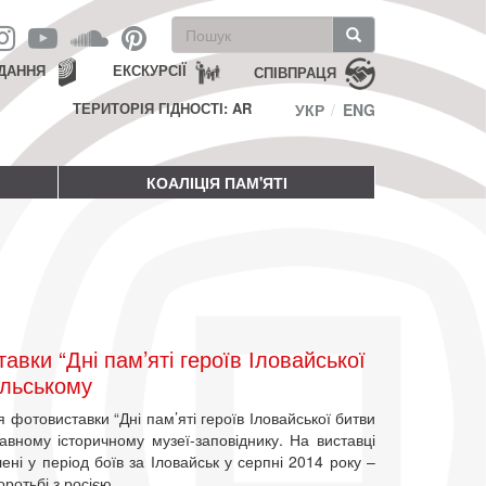
Пошукова
форма
Пошук
ДАННЯ
ЕКСКУРСІЇ
СПІВПРАЦЯ
ТЕРИТОРІЯ ГІДНОСТІ: AR
УКР
ENG
КОАЛІЦІЯ ПАМ'ЯТІ
вки “Дні пам’яті героїв Іловайської
ільському
я фотовиставки “Дні пам’яті героїв Іловайської битви
вному історичному музеї-заповіднику. На виставці
ені у період боїв за Іловайськ у серпні 2014 року –
оротьбі з росією.