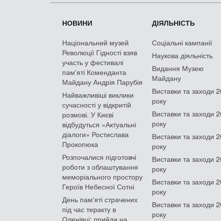
НОВИНИ
ДІЯЛЬНІСТЬ
Національний музей
Соціальні кампанії
Революції Гідності взяв
Наукова діяльність
участь у фестивалі
Видання Музею
пам'яті Коменданта
Майдану
Майдану Андрія Парубія
Виставки та заходи 
Найважливіші виклики
року
сучасності у відкритій
Виставки та заходи 
розмові. У Києві
року
відбудуться «Актуальні
діалоги» Ростислава
Виставки та заходи 
Прокопюка
року
Розпочалися підготовчі
Виставки та заходи 
роботи з облаштування
року
меморіального простору
Виставки та заходи 
Героїв Небесної Сотні
року
День памʼяті страчених
Виставки та заходи 
під час теракту в
року
Оленівці: прийди на