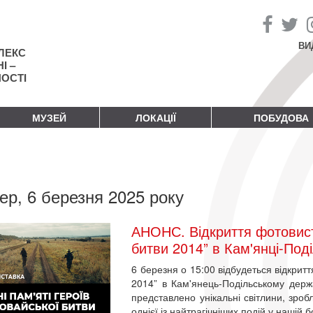
ВИ
ЛЕКС
І –
НОСТІ
МУЗЕЙ
ЛОКАЦІЇ
ПОБУДОВА
ер, 6 березня 2025 року
АНОНС. Відкриття фотовиста
битви 2014” в Кам'янці-Под
6 березня о 15:00 відбудеться відкритт
2014” в Кам'янець-Подільському держа
представлено унікальні світлини, зробл
однієї із найтрагічніших подій у нашій б