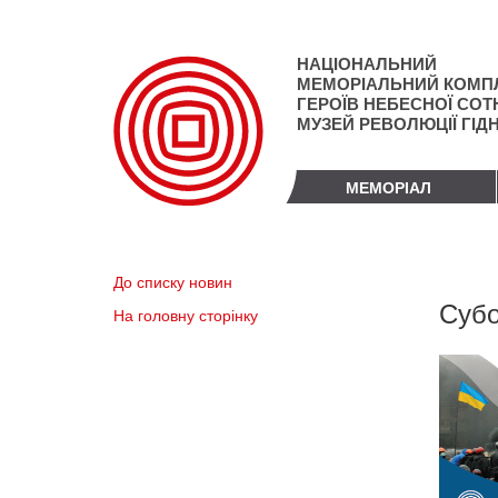
Перейти
до
основного
НАЦІОНАЛЬНИЙ
матеріалу
МЕМОРІАЛЬНИЙ КОМП
ГЕРОЇВ НЕБЕСНОЇ СОТН
МУЗЕЙ РЕВОЛЮЦІЇ ГІД
МЕМОРІАЛ
До списку новин
Субо
На головну сторінку