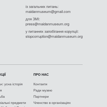
із загальних питань:
maidanmuseum@gmail.com
для ЗМІ:
press@maidanmuseum.org
у питаннях запобігання корупції:
stopcorruption@maidanmuseum.org
ЦІЇ
ПРО НАС
: усна історія
Контакти
ія
Ради музею
ьба
Партнери
іальні предмети
Членство в організаціях