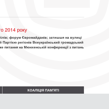
о 2014 року
обілів; форум Євромайданів; затишшя на вулиці
й Партією регіонів Всеукраїнський громадський
ке питання на Мюнхенській конференції з питань
КОАЛІЦІЯ ПАМ'ЯТІ