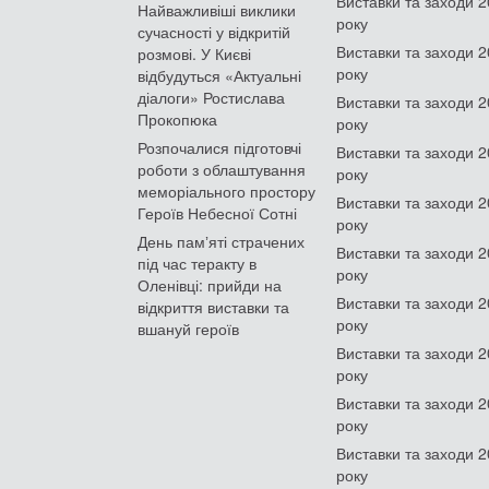
Виставки та заходи 
Найважливіші виклики
року
сучасності у відкритій
Виставки та заходи 
розмові. У Києві
року
відбудуться «Актуальні
діалоги» Ростислава
Виставки та заходи 
Прокопюка
року
Розпочалися підготовчі
Виставки та заходи 
роботи з облаштування
року
меморіального простору
Виставки та заходи 
Героїв Небесної Сотні
року
День памʼяті страчених
Виставки та заходи 
під час теракту в
року
Оленівці: прийди на
Виставки та заходи 
відкриття виставки та
року
вшануй героїв
Виставки та заходи 
року
Виставки та заходи 
року
Виставки та заходи 
року