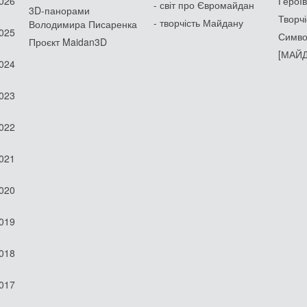
2026
Героїв
- світ про Євромайдан
3D-панорами
Творчі
- творчість Майдану
Володимира Писаренка
2025
Симво
Проєкт Maidan3D
[МАЙД
2024
2023
2022
2021
2020
2019
2018
2017