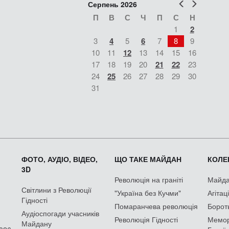
Попер
Наст
Серпень 2026
П
В
С
Ч
П
С
Н
1
2
3
4
5
6
7
8
9
10
11
12
13
14
15
16
17
18
19
20
21
22
23
24
25
26
27
28
29
30
31
ФОТО, АУДІО, ВІДЕО,
ЩО ТАКЕ МАЙДАН
КОЛЕК
3D
Революція на граніті
Майдан
Світлини з Революції
"Україна без Кучми"
Агітац
Гідності
Помаранчева революція
Борот
Аудіоспогади учасників
Революція Гідності
Мемор
Майдану