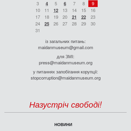
3
4
5
6
7
8
9
10
11
12
13
14
15
16
17
18
19
20
21
22
23
24
25
26
27
28
29
30
31
із загальних питань:
maidanmuseum@gmail.com
для ЗМІ:
press@maidanmuseum.org
у питаннях запобігання корупції:
stopcorruption@maidanmuseum.org
Назустріч свободі!
НОВИНИ