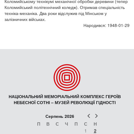
Коломийському технікумі механічної обробки деревини (тепер
Коломийський політехнічний коледж). Отримав спеціальність
техніка-механіка. Два роки відслужив під Мінськом у
залізничних військах.
Народився: 1948-01-29
НАЦІОНАЛЬНИЙ МЕМОРІАЛЬНИЙ КОМПЛЕКС ГЕРОЇВ
НЕБЕСНОЇ СОТНІ – МУЗЕЙ РЕВОЛЮЦІЇ ГІДНОСТІ
Попер
Наст
Серпень 2026
П
В
С
Ч
П
С
Н
1
2