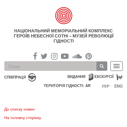
Перейти
до
основного
матеріалу
НАЦІОНАЛЬНИЙ МЕМОРІАЛЬНИЙ КОМПЛЕКС
ГЕРОЇВ НЕБЕСНОЇ СОТНІ – МУЗЕЙ РЕВОЛЮЦІЇ
ГІДНОСТІ
Пошукова
Toggl
форма
navig
Пошук
ВИДАННЯ
ЕКСКУРСІЇ
СПІВПРАЦЯ
ТЕРИТОРІЯ ГІДНОСТІ: AR
УКР
ENG
До списку новин
На головну сторінку