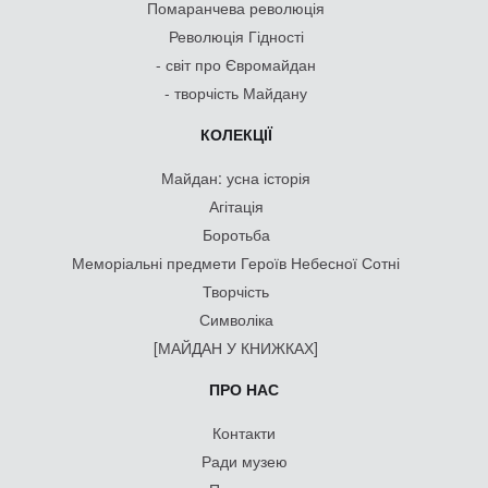
Помаранчева революція
Революція Гідності
- світ про Євромайдан
- творчість Майдану
КОЛЕКЦІЇ
Майдан: усна історія
Агітація
Боротьба
Меморіальні предмети Героїв Небесної Сотні
Творчість
Символіка
[МАЙДАН У КНИЖКАХ]
ПРО НАС
Контакти
Ради музею