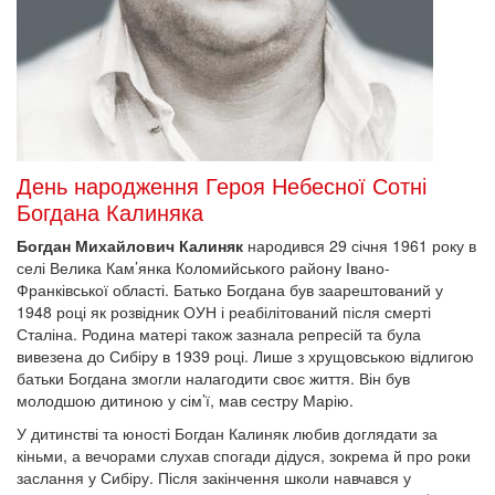
День народження Героя Небесної Сотні
Богдана Калиняка
Богдан Михайлович Калиняк
народився 29 січня 1961 року в
селі Велика Кам’янка Коломийського району Івано-
Франківської області. Батько Богдана був заарештований у
1948 році як розвідник ОУН і реабілітований після смерті
Сталіна. Родина матері також зазнала репресій та була
вивезена до Сибіру в 1939 році. Лише з хрущовською відлигою
батьки Богдана змогли налагодити своє життя. Він був
молодшою дитиною у сім’ї, мав сестру Марію.
У дитинстві та юності Богдан Калиняк любив доглядати за
кіньми, а вечорами слухав спогади дідуся, зокрема й про роки
заслання у Сибіру. Після закінчення школи навчався у