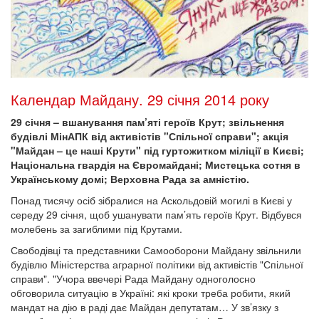
Календар Майдану. 29 січня 2014 року
29 січня – вшанування пам’яті героїв Крут; звільнення
будівлі МінАПК від активістів "Спільної справи"; акція
"Майдан – це наші Крути" під гуртожитком міліції в Києві;
Національна гвардія на Євромайдані; Мистецька сотня в
Українському домі; Верховна Рада за амністію.
Понад тисячу осіб зібралися на Аскольдовій могилі в Києві у
середу 29 січня, щоб ушанувати пам’ять героїв Крут. Відбувся
молебень за загиблими під Крутами.
Свободівці та представники Самооборони Майдану звільнили
будівлю Міністерства аграрної політики від активістів "Спільної
справи". "Учора ввечері Рада Майдану одноголосно
обговорила ситуацію в Україні: які кроки треба робити, який
мандат на дію в раді дає Майдан депутатам… У зв’язку з