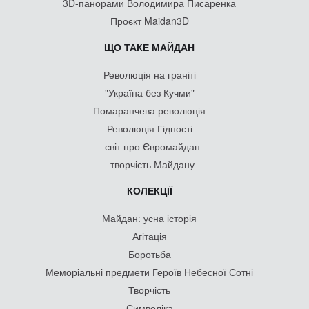
3D-панорами Володимира Писаренка
Проєкт Maidan3D
ЩО ТАКЕ МАЙДАН
Революція на граніті
"Україна без Кучми"
Помаранчева революція
Революція Гідності
- світ про Євромайдан
- творчість Майдану
КОЛЕКЦІЇ
Майдан: усна історія
Агітація
Боротьба
Меморіальні предмети Героїв Небесної Сотні
Творчість
Символіка