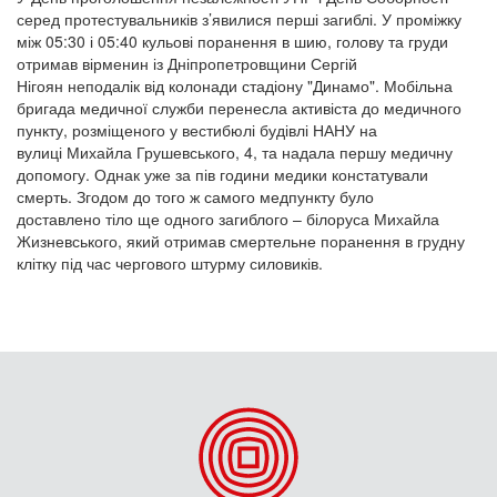
серед протестувальників з’явилися перші загиблі. У проміжку
між 05:30 і 05:40 кульові поранення в шию, голову та груди
отримав вірменин із Дніпропетровщини Сергій
Нігоян неподалік від колонади стадіону "Динамо". Мобільна
бригада медичної служби перенесла активіста до медичного
пункту, розміщеного у вестибюлі будівлі НАНУ на
вулиці Михайла Грушевського, 4, та надала першу медичну
допомогу. Однак уже за пів години медики констатували
смерть. Згодом до того ж самого медпункту було
доставлено тіло ще одного загиблого – білоруса Михайла
Жизневського, який отримав смертельне поранення в грудну
клітку під час чергового штурму силовиків.