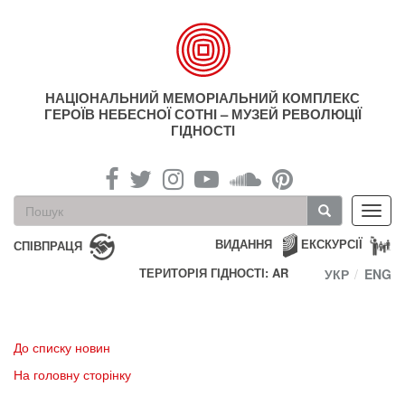
Перейти
до
основного
матеріалу
НАЦІОНАЛЬНИЙ МЕМОРІАЛЬНИЙ КОМПЛЕКС
ГЕРОЇВ НЕБЕСНОЇ СОТНІ – МУЗЕЙ РЕВОЛЮЦІЇ
ГІДНОСТІ
Пошукова
Toggl
форма
navig
Пошук
ВИДАННЯ
ЕКСКУРСІЇ
СПІВПРАЦЯ
ТЕРИТОРІЯ ГІДНОСТІ: AR
УКР
ENG
До списку новин
На головну сторінку