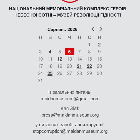
НАЦІОНАЛЬНИЙ МЕМОРІАЛЬНИЙ КОМПЛЕКС ГЕРОЇВ
НЕБЕСНОЇ СОТНІ – МУЗЕЙ РЕВОЛЮЦІЇ ГІДНОСТІ
Попер
Наст
Серпень 2026
П
В
С
Ч
П
С
Н
1
2
3
4
5
6
7
8
9
10
11
12
13
14
15
16
17
18
19
20
21
22
23
24
25
26
27
28
29
30
31
із загальних питань:
maidanmuseum@gmail.com
для ЗМІ:
press@maidanmuseum.org
у питаннях запобігання корупції:
stopcorruption@maidanmuseum.org