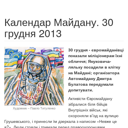
Календар Майдану. 30
грудня 2013
30 грудня - євромайданівці
показали міліціонерам їхні
обличчя; Януковича-
ляльку посадили в клітку
на Майдані; організатора
Автомайдану Дмитра
Булатова передумали
допитувати.
Активісти Євромайдану
зібралися біля бійців
Художник – Павло Титуленко
Внутрішніх військ, які
охороняли в’їзд на вулицю
Грушевського, і принесли їм дзеркала з написом «Невже це
я?». Люди стояли і тримали перед правоохоронцями