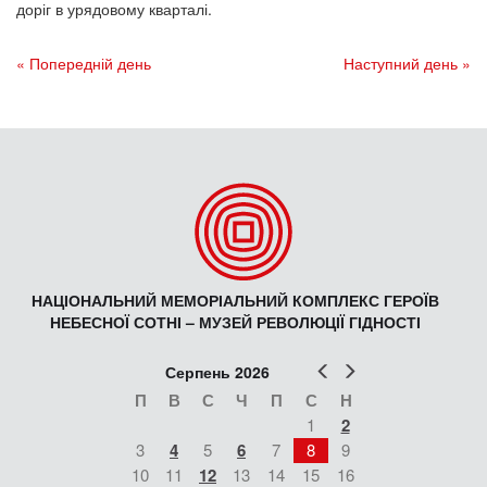
доріг в урядовому кварталі.
« Попередній день
Наступний день »
НАЦІОНАЛЬНИЙ МЕМОРІАЛЬНИЙ КОМПЛЕКС ГЕРОЇВ
НЕБЕСНОЇ СОТНІ – МУЗЕЙ РЕВОЛЮЦІЇ ГІДНОСТІ
Попер
Наст
Серпень 2026
П
В
С
Ч
П
С
Н
1
2
3
4
5
6
7
8
9
10
11
12
13
14
15
16