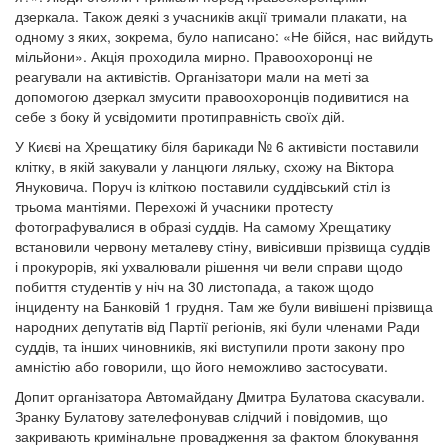
дзеркала. Також деякі з учасників акції тримали плакати, на
одному з яких, зокрема, було написано: «Не бійся, нас вийдуть
мільйони». Акція проходила мирно. Правоохоронці не
реагували на активістів. Організатори мали на меті за
допомогою дзеркал змусити правоохоронців подивитися на
себе з боку й усвідомити протиправність своїх дій.
У Києві на Хрещатику біля барикади № 6 активісти поставили
клітку, в якій закували у ланцюги ляльку, схожу на Віктора
Януковича. Поруч із кліткою поставили суддівський стіл із
трьома мантіями. Перехожі й учасники протесту
фотографувалися в образі суддів. На самому Хрещатику
встановили червону металеву стіну, вивісивши прізвища суддів
і прокурорів, які ухвалювали рішення чи вели справи щодо
побиття студентів у ніч на 30 листопада, а також щодо
інциденту на Банковій 1 грудня. Там же були вивішені прізвища
народних депутатів від Партії регіонів, які були членами Ради
суддів, та інших чиновників, які виступили проти закону про
амністію або говорили, що його неможливо застосувати.
Допит організатора Автомайдану Дмитра Булатова скасували.
Зранку Булатову зателефонував слідчий і повідомив, що
закривають кримінальне провадження за фактом блокування