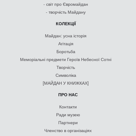
- світ про Євромайдан
- творчість Майдану
КОЛЕКЦІЇ
Майдан: усна історія
Агітація
Боротьба
Меморіальні предмети Героїв Небесної Сотні
Творчість
Символіка
[МАЙДАН У КНИЖКАХ]
ПРО НАС
Контакти
Ради музею
Партнери
Членство в організаціях