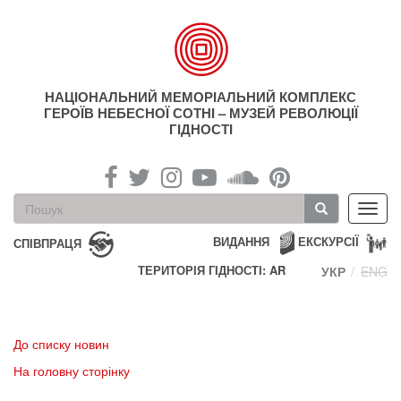
Перейти
до
основного
матеріалу
НАЦІОНАЛЬНИЙ МЕМОРІАЛЬНИЙ КОМПЛЕКС
ГЕРОЇВ НЕБЕСНОЇ СОТНІ – МУЗЕЙ РЕВОЛЮЦІЇ
ГІДНОСТІ
Пошукова
Toggl
форма
navig
Пошук
ВИДАННЯ
ЕКСКУРСІЇ
СПІВПРАЦЯ
ТЕРИТОРІЯ ГІДНОСТІ: AR
УКР
ENG
До списку новин
На головну сторінку