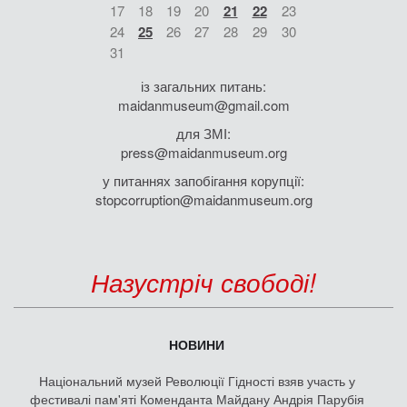
17
18
19
20
21
22
23
24
25
26
27
28
29
30
31
із загальних питань:
maidanmuseum@gmail.com
для ЗМІ:
press@maidanmuseum.org
у питаннях запобігання корупції:
stopcorruption@maidanmuseum.org
Назустріч свободі!
НОВИНИ
Національний музей Революції Гідності взяв участь у
фестивалі пам'яті Коменданта Майдану Андрія Парубія