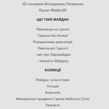
3D-панорами Володимира Писаренка
Проєкт Maidan3D
ЩО ТАКЕ МАЙДАН
Революція на граніті
"Україна без Кучми"
Помаранчева революція
Революція Гідності
- світ про Євромайдан
- творчість Майдану
КОЛЕКЦІЇ
Майдан: усна історія
Агітація
Боротьба
Меморіальні предмети Героїв Небесної Сотні
Творчість