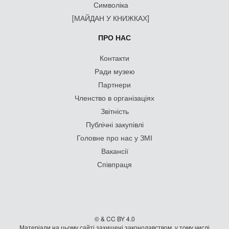
Символіка
[МАЙДАН У КНИЖКАХ]
ПРО НАС
Контакти
Ради музею
Партнери
Членство в організаціях
Звітність
Публічні закупівлі
Головне про нас у ЗМІ
Вакансії
Співпраця
© & CC BY 4.0
Матеріали на цьому сайті захищені законодавством, у тому числі