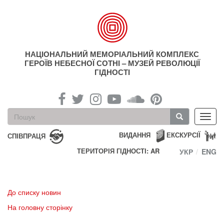
Перейти
до
основного
матеріалу
НАЦІОНАЛЬНИЙ МЕМОРІАЛЬНИЙ КОМПЛЕКС
ГЕРОЇВ НЕБЕСНОЇ СОТНІ – МУЗЕЙ РЕВОЛЮЦІЇ
ГІДНОСТІ
Пошукова
Toggl
форма
navig
Пошук
ВИДАННЯ
ЕКСКУРСІЇ
СПІВПРАЦЯ
ТЕРИТОРІЯ ГІДНОСТІ: AR
УКР
ENG
До списку новин
На головну сторінку