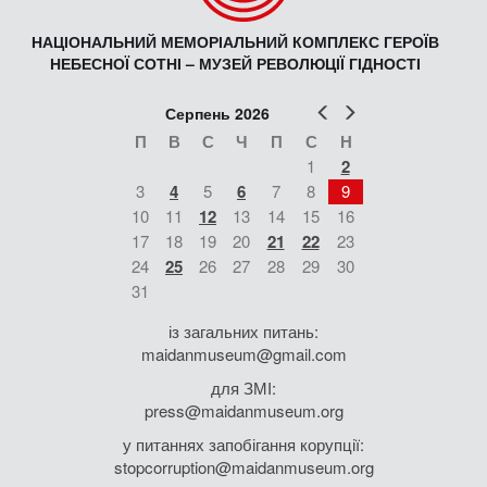
НАЦІОНАЛЬНИЙ МЕМОРІАЛЬНИЙ КОМПЛЕКС ГЕРОЇВ
НЕБЕСНОЇ СОТНІ – МУЗЕЙ РЕВОЛЮЦІЇ ГІДНОСТІ
Попер
Наст
Серпень 2026
П
В
С
Ч
П
С
Н
1
2
3
4
5
6
7
8
9
10
11
12
13
14
15
16
17
18
19
20
21
22
23
24
25
26
27
28
29
30
31
із загальних питань:
maidanmuseum@gmail.com
для ЗМІ:
press@maidanmuseum.org
у питаннях запобігання корупції:
stopcorruption@maidanmuseum.org