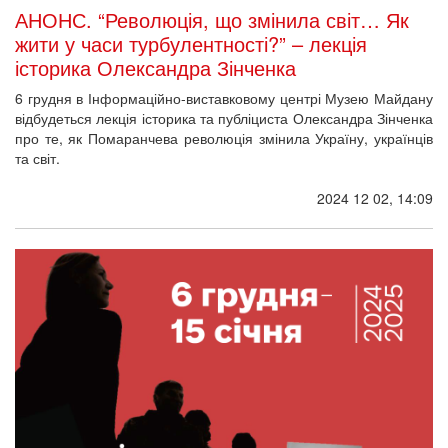
АНОНС. “Революція, що змінила світ… Як
жити у часи турбулентності?” – лекція
історика Олександра Зінченка
6 грудня в Інформаційно-виставковому центрі Музею Майдану
відбудеться лекція історика та публіциста Олександра Зінченка
про те, як Помаранчева революція змінила Україну, українців
та світ.
2024 12 02, 14:09