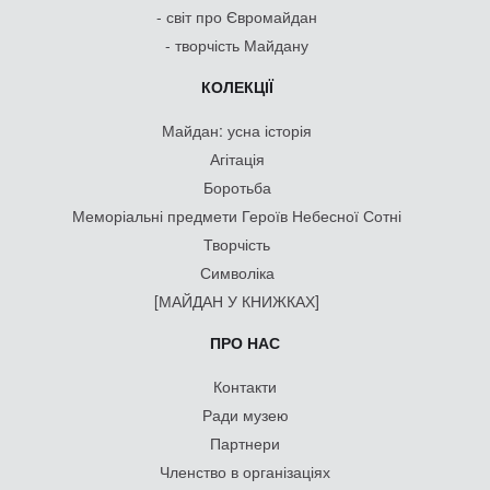
- світ про Євромайдан
- творчість Майдану
КОЛЕКЦІЇ
Майдан: усна історія
Агітація
Боротьба
Меморіальні предмети Героїв Небесної Сотні
Творчість
Символіка
[МАЙДАН У КНИЖКАХ]
ПРО НАС
Контакти
Ради музею
Партнери
Членство в організаціях