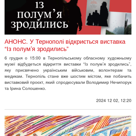
АНОНС. У Тернополі відкриється виставка
“Із полум’я зродились”
6 грудня о 15:00 в Тернопільському обласному художньому
музеї відбудеться відкриття виставки “Із полум’я зродились”,
яку присвячено українським військовим, волонтерам та
медикам. Тернопіль стане вже шостим містом, яке побачить
виставковий проєкт, який спродюсували Володимир Нечипорук
та Ірина Солошенко.
2024 12 02, 12:20