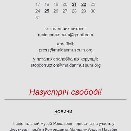
17
18
19
20
21
22
23
24
25
26
27
28
29
30
31
із загальних питань:
maidanmuseum@gmail.com
для ЗМІ:
press@maidanmuseum.org
у питаннях запобігання корупції:
stopcorruption@maidanmuseum.org
Назустріч свободі!
НОВИНИ
Національний музей Революції Гідності взяв участь у
фестивалі пам'яті Коменданта Майдану Андрія Парубія