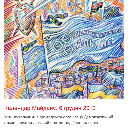
Календар Майдану. 6 грудня 2013
Мітингувальники з громадської організації Демократичний
альянс почали лежачий протест під Генеральною
прокуратурою, вимагаючи звільнити дев’ятьох активістів,