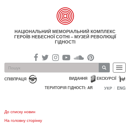
Перейти
до
основного
матеріалу
НАЦІОНАЛЬНИЙ МЕМОРІАЛЬНИЙ КОМПЛЕКС
ГЕРОЇВ НЕБЕСНОЇ СОТНІ – МУЗЕЙ РЕВОЛЮЦІЇ
ГІДНОСТІ
Пошукова
Toggl
форма
navig
Пошук
ВИДАННЯ
ЕКСКУРСІЇ
СПІВПРАЦЯ
ТЕРИТОРІЯ ГІДНОСТІ: AR
УКР
ENG
До списку новин
На головну сторінку