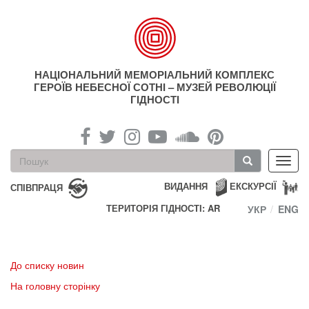
Перейти
до
основного
матеріалу
НАЦІОНАЛЬНИЙ МЕМОРІАЛЬНИЙ КОМПЛЕКС
ГЕРОЇВ НЕБЕСНОЇ СОТНІ – МУЗЕЙ РЕВОЛЮЦІЇ
ГІДНОСТІ
Пошукова
Toggl
форма
navig
Пошук
ВИДАННЯ
ЕКСКУРСІЇ
СПІВПРАЦЯ
ТЕРИТОРІЯ ГІДНОСТІ: AR
УКР
ENG
До списку новин
На головну сторінку