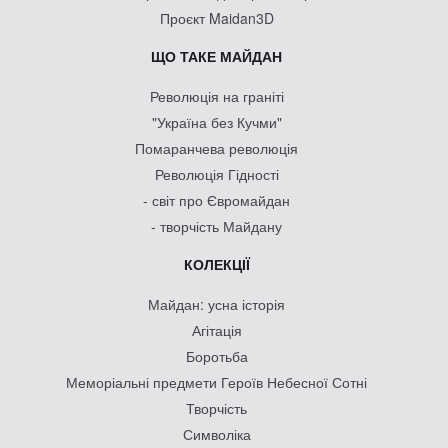
Проєкт Maidan3D
ЩО ТАКЕ МАЙДАН
Революція на граніті
"Україна без Кучми"
Помаранчева революція
Революція Гідності
- світ про Євромайдан
- творчість Майдану
КОЛЕКЦІЇ
Майдан: усна історія
Агітація
Боротьба
Меморіальні предмети Героїв Небесної Сотні
Творчість
Символіка