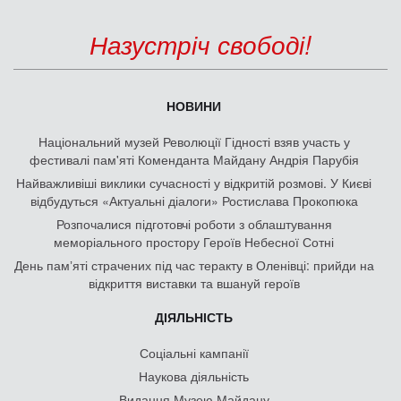
Назустріч свободі!
НОВИНИ
Національний музей Революції Гідності взяв участь у
фестивалі пам'яті Коменданта Майдану Андрія Парубія
Найважливіші виклики сучасності у відкритій розмові. У Києві
відбудуться «Актуальні діалоги» Ростислава Прокопюка
Розпочалися підготовчі роботи з облаштування
меморіального простору Героїв Небесної Сотні
День памʼяті страчених під час теракту в Оленівці: прийди на
відкриття виставки та вшануй героїв
ДІЯЛЬНІСТЬ
Соціальні кампанії
Наукова діяльність
Видання Музею Майдану