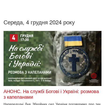
Середа, 4 грудня 2024 року
АНОНС. На службі Богові і Україні: розмова
з капеланами
Напередодні Дня Збройних сил України поговоримо про тих,