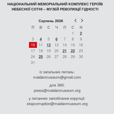
НАЦІОНАЛЬНИЙ МЕМОРІАЛЬНИЙ КОМПЛЕКС ГЕРОЇВ
НЕБЕСНОЇ СОТНІ – МУЗЕЙ РЕВОЛЮЦІЇ ГІДНОСТІ
Попер
Наст
Серпень 2026
П
В
С
Ч
П
С
Н
1
2
3
4
5
6
7
8
9
10
11
12
13
14
15
16
17
18
19
20
21
22
23
24
25
26
27
28
29
30
31
із загальних питань:
maidanmuseum@gmail.com
для ЗМІ:
press@maidanmuseum.org
у питаннях запобігання корупції:
stopcorruption@maidanmuseum.org