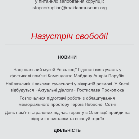
у питаннях запобігання корупції:
stopcorruption@maidanmuseum.org
Назустріч свободі!
НОВИНИ
Національний музей Революції Гідності взяв участь у
фестивалі пам'яті Коменданта Майдану Андрія Парубія
Найважливіші виклики сучасності у відкритій розмові. У Києві
відбудуться «Актуальні діалоги» Ростислава Прокопюка
Розпочалися підготовчі роботи з облаштування
меморіального простору Героїв Небесної Сотні
День памʼяті страчених під час теракту в Оленівці: прийди на
відкриття виставки та вшануй героїв
ДІЯЛЬНІСТЬ