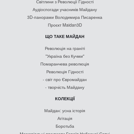
Світлини з Революції Гідності
Аудіоспогади учасників Майдану
3D-панорами Володимира Писаренка
Проєкт Maidan3D
ЩО ТАКЕ МАЙДАН
Революція на граніті
"Україна без Кучми"
Помаранчева революція
Революція Гідності
- світ про Євромайдан
- творчість Майдану
КОЛЕКЦІЇ
Майдан: усна історія
Агітація
Боротьба
Меморіальні предмети Героїв Небесної Сотні