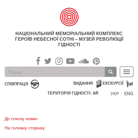
Перейти
до
основного
матеріалу
НАЦІОНАЛЬНИЙ МЕМОРІАЛЬНИЙ КОМПЛЕКС
ГЕРОЇВ НЕБЕСНОЇ СОТНІ – МУЗЕЙ РЕВОЛЮЦІЇ
ГІДНОСТІ
Пошукова
Toggl
форма
navig
Пошук
ВИДАННЯ
ЕКСКУРСІЇ
СПІВПРАЦЯ
ТЕРИТОРІЯ ГІДНОСТІ: AR
УКР
ENG
До списку новин
На головну сторінку