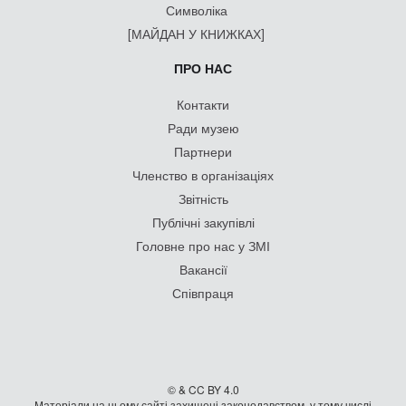
Символіка
[МАЙДАН У КНИЖКАХ]
ПРО НАС
Контакти
Ради музею
Партнери
Членство в організаціях
Звітність
Публічні закупівлі
Головне про нас у ЗМІ
Вакансії
Співпраця
© & CC BY 4.0
Матеріали на цьому сайті захищені законодавством, у тому числі