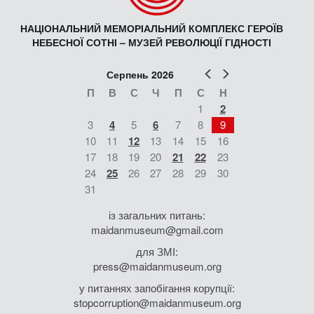
НАЦІОНАЛЬНИЙ МЕМОРІАЛЬНИЙ КОМПЛЕКС ГЕРОЇВ
НЕБЕСНОЇ СОТНІ – МУЗЕЙ РЕВОЛЮЦІЇ ГІДНОСТІ
Попер
Наст
Серпень 2026
П
В
С
Ч
П
С
Н
1
2
3
4
5
6
7
8
9
10
11
12
13
14
15
16
17
18
19
20
21
22
23
24
25
26
27
28
29
30
31
із загальних питань:
maidanmuseum@gmail.com
для ЗМІ:
press@maidanmuseum.org
у питаннях запобігання корупції:
stopcorruption@maidanmuseum.org