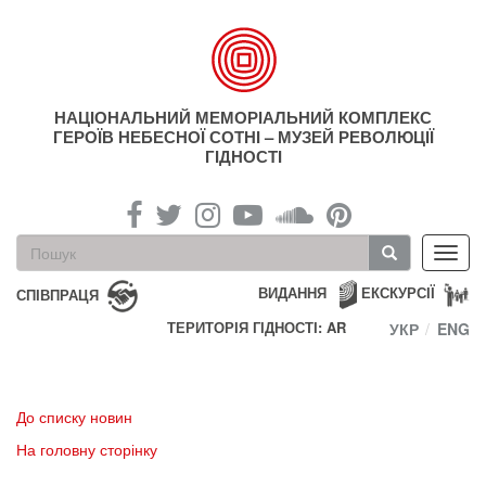
Перейти
до
основного
матеріалу
НАЦІОНАЛЬНИЙ МЕМОРІАЛЬНИЙ КОМПЛЕКС
ГЕРОЇВ НЕБЕСНОЇ СОТНІ – МУЗЕЙ РЕВОЛЮЦІЇ
ГІДНОСТІ
Пошукова
Toggl
форма
navig
Пошук
ВИДАННЯ
ЕКСКУРСІЇ
СПІВПРАЦЯ
ТЕРИТОРІЯ ГІДНОСТІ: AR
УКР
ENG
До списку новин
На головну сторінку