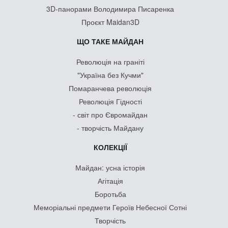
3D-панорами Володимира Писаренка
Проєкт Maidan3D
ЩО ТАКЕ МАЙДАН
Революція на граніті
"Україна без Кучми"
Помаранчева революція
Революція Гідності
- світ про Євромайдан
- творчість Майдану
КОЛЕКЦІЇ
Майдан: усна історія
Агітація
Боротьба
Меморіальні предмети Героїв Небесної Сотні
Творчість